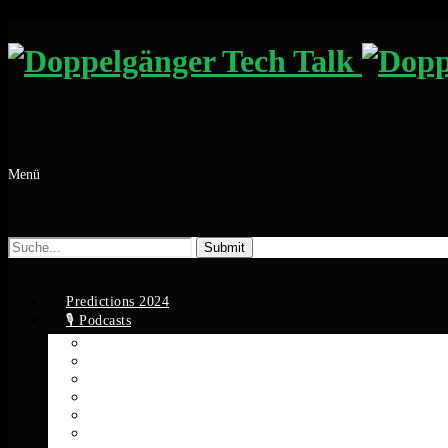
Menü
Suche
nach:
Predictions 2024
🎙️ Podcasts
Apple Podcasts
Spotify
YouTube
Google Podcasts
Amazon Music
RSS Feed