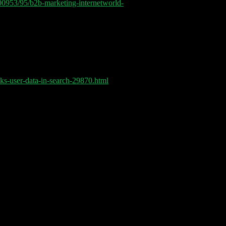
0953/95/b2b-marketing-internetworld-
ks-user-data-in-search-29870.html