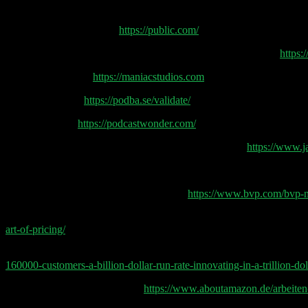
The Social Investing App
https://public.com/
WiWo Gründertagebuch „Im Zweifel gegen den Angeklagten“
https
Daniel Sprügel von
https://maniacstudios.com
Podcast Validator
https://podba.se/validate/
Anika Bors von
https://podcastwonder.com/
Benjamin O’Daniel vom Content Performance Podcast
https://www.j
Podcast Tipp: Cloud Giants Podcast von Bessemer Venture Partners,
The BVP Nasdaq Emerging Cloud Index
https://www.bvp.com/bvp-n
Talk: SaaS & the Art of Software Pricing | Jeff Lawson, Twilio | 201
art-of-pricing/
Podcast Tipp: This week in startups Podcast E967: Twilio CEO & C
160000-customers-a-billion-dollar-run-rate-innovating-in-a-trillion-do
Amazon Leadership-Prinzipien
https://www.aboutamazon.de/arbeiten