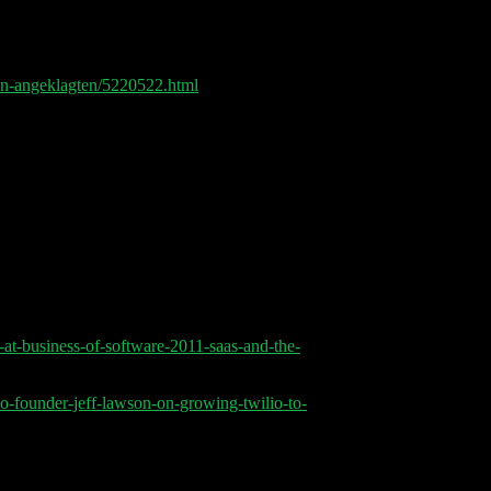
en-angeklagten/5220522.html
o-at-business-of-software-2011-saas-and-the-
co-founder-jeff-lawson-on-growing-twilio-to-