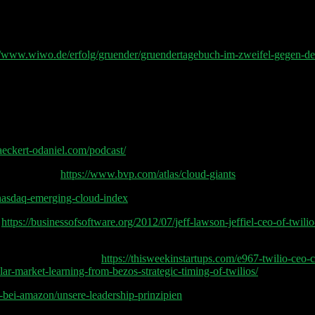
://www.wiwo.de/erfolg/gruender/gruendertagebuch-im-zweifel-gegen-d
aeckert-odaniel.com/podcast/
 Byron Deeter
https://www.bvp.com/atlas/cloud-giants
asdaq-emerging-cloud-index
1
https://businessofsoftware.org/2012/07/jeff-lawson-jeffiel-ceo-of-twili
o-Founder Jeff Lawson
https://thisweekinstartups.com/e967-twilio-ceo-
llar-market-learning-from-bezos-strategic-timing-of-twilios/
-bei-amazon/unsere-leadership-prinzipien