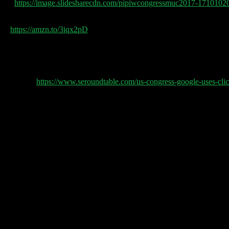
 SAAS
https://image.slidesharecdn.com/pipiwcongressmuc2017-17101020
on)
https://amzn.to/3iqx2pD
a In Search
https://www.seroundtable.com/us-congress-google-uses-clic