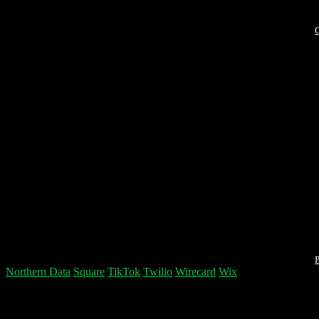
P
Northern Data
Square
TikTok
Twilio
Wirecard
Wix
Schreibe einen Kommentar