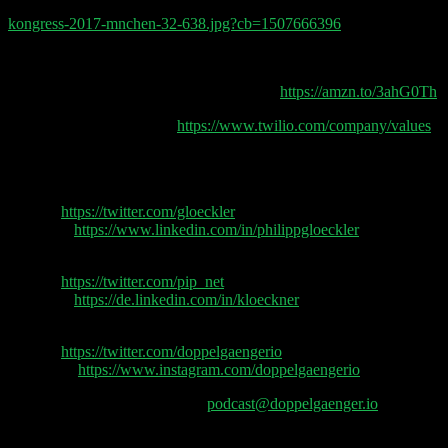
Slide von Philipp Klöckner: The GAFA of SaaS could literally be:
kongress-2017-mnchen-32-638.jpg?cb=1507666396
Buch: Reboot von Jerry Colonna (Coach von Twilio CEO Jeff Laws
Buch: Setting the Table von Danny Meyer
https://amzn.to/3ahG0Th
Twilio Leadership Values:
https://www.twilio.com/company/values
US Congress Investigation Suggests Google Uses Clicks & User Dat
Philipp Glöckler
Twitter:
https://twitter.com/gloeckler
LinkedIn:
https://www.linkedin.com/in/philippgloeckler
Philipp Klöckner
Twitter:
https://twitter.com/pip_net
LinkedIn:
https://de.linkedin.com/in/kloeckner
Doppelgänger
Twitter:
https://twitter.com/doppelgaengerio
Instagram:
https://www.instagram.com/doppelgaengerio
Feedback und Fragen gerne an
podcast@doppelgaenger.io