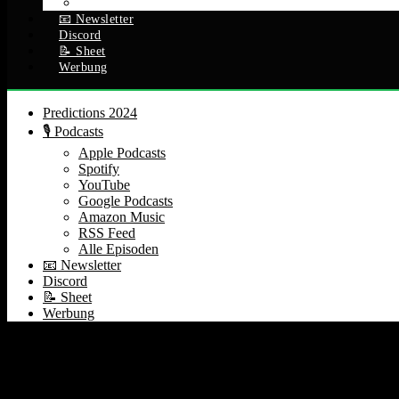
Alle Episoden
📧 Newsletter
Discord
📝 Sheet
Werbung
Predictions 2024
🎙️ Podcasts
Apple Podcasts
Spotify
YouTube
Google Podcasts
Amazon Music
RSS Feed
Alle Episoden
📧 Newsletter
Discord
📝 Sheet
Werbung