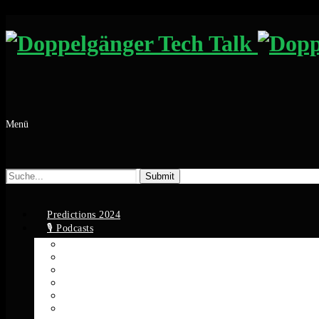
Menü
Suche
nach:
Predictions 2024
🎙️ Podcasts
Apple Podcasts
Spotify
YouTube
Google Podcasts
Amazon Music
RSS Feed