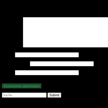
Schreibe einen Kommentar
Deine E-Mail-Adresse wird nicht veröffentlicht.
Erforderliche Felder 
Kommentar
*
Name
*
E-Mail-Adresse
*
Website
Suche
nach: