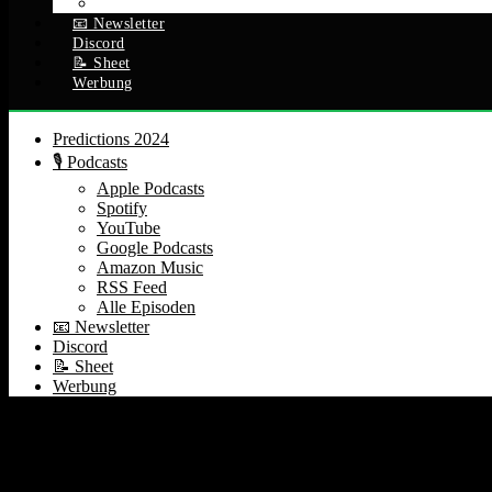
Alle Episoden
📧 Newsletter
Discord
📝 Sheet
Werbung
Predictions 2024
🎙️ Podcasts
Apple Podcasts
Spotify
YouTube
Google Podcasts
Amazon Music
RSS Feed
Alle Episoden
📧 Newsletter
Discord
📝 Sheet
Werbung