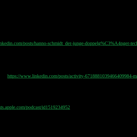
 mit leicht versnobbter Attitüde vorgetragen. Macht enorm viel Spaß!
Traffic auf LinkedIn einzukaufen und dann auf Facebook wieder anzuspre
r ansprechen, wenn ich sie auf eigenem Terrain über den Facebook-P
r hochlade, was aber vielviel teurer und datenschutzproblematischer is
dem Ziel Website-Traffic. Über UTM-Parameter nachvollziehbar machen
stengünstigem Retargeting versorgen, die den Nutzer dann zur Conver
inkedin.com/posts/hanno-schmidt_der-junge-doppelg%C3%A4nger-tech-t
im neuen Doppelgänger Tech Talk Podcast zum Targeting im #onlinemar
Eigenschaften wie Aufenthaltsort etc. Und nicht Job-Titel als Grundl
)
tify
https://www.linkedin.com/posts/activity-6718881039466409984-
asts.apple.com/podcast/id1519234952