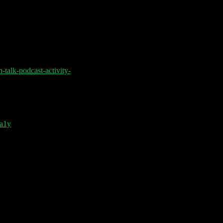
chen. Philipp Kloeckner hat die Idee meines
ixel wiedererkenne. (Oder – so wie von
t, als die Verpixelung.)
, dass jemand über diese LinkedIn-Kampagne
sion führt. Darauf zielte meines Erachtens
alk-podcast-activity-
keting im #B2B – macht absolut Sinn, die
age der Berechnung nimmt.
ma1y