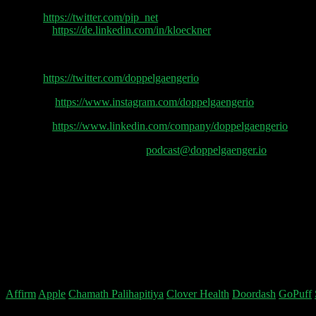
Philipp Klöckner (aka. Pip)
Twitter:
https://twitter.com/pip_net
LinkedIn:
https://de.linkedin.com/in/kloeckner
Doppelgänger
Twitter:
https://twitter.com/doppelgaengerio
Instagram:
https://www.instagram.com/doppelgaengerio
LinkedIn:
https://www.linkedin.com/company/doppelgaengerio
Feedback und Fragen gerne an
podcast@doppelgaenger.io
Wein an:
Doppelgänger Podcast
c/o tricargo eG
Waidmannstraße 12
22769 Hamburg
Affirm
Apple
Chamath Palihapitiya
Clover Health
Doordash
GoPuff