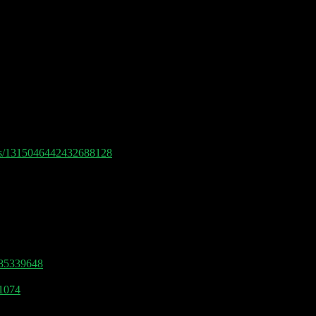
icht nur Affirm an die Börse, sondern
Model) und Instacart besorgen sich neues
tatus/1315046442432688128
it den digitalen Nachfolgern von diesen
9485339648
91074
pp Gloeckler gehört zu meinen Lieblings-