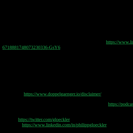
Podcasts. Superinformativer Talk über Themen aus der Digital-Blase –
Eine Ergänzung zur letzten Folge: Ein Leser hatte die Idee, teuren 
Erachtens nicht ganz korrekt bewertet.
Dazu muss man wissen: Ich kann LinkedIn-Nutzer auf Facebook wiede
Philipp Kloeckner angedeutet – indem ich E-Mails einsammle und wiede
Exekution sähe also so aus: Eine klickstarke Ad auf LinkedIn mit 
kam. Genau diese Zielgruppe dann auf Facebook mit ausdauerndem, ko
die Frage des Nutzers ab. Das ist auf jeden Fall schlau.
https://www.l
6718881748073230336-GsY6
Marco Alberti: Vielen Dank Philipp Kloeckner für die Erklärungen 
Lookalike-Audience vorsichtig zu betrachten, wenn Facebook zB die 
(PS: Die „Knallköppe“ waren eher auf Philipp Gloeckler bezogen 😂
Auch der Rest der Episode ist absolut hörenswert, vor allem auf #Spo
Doppelgänger Tech Talk Podcast
Disclaimer
https://www.doppelgaenger.io/disclaimer/
Wir freuen uns über jede Bewertung auf Apple Podcast:
https://podc
Philipp Glöckler
Twitter:
https://twitter.com/gloeckler
LinkedIn:
https://www.linkedin.com/in/philippgloeckler