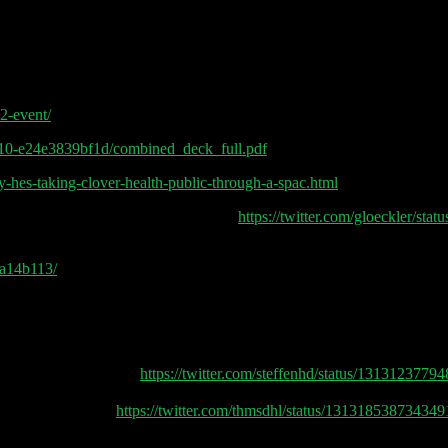
pple auch noch Telegram regulieren möchte. An der IPO-Front drängt n
euigkeiten gibt es aus dem Delivery Business: GoPuff (Gorillas Role 
m macht Twilio mit Segment eine schlaue vertikale Integration.
2-event/
-9f10-e24e3839bf1d/combined_deck_full.pdf
hes-taking-clover-health-public-through-a-spac.html
019, Vom Schiefer Riesling, Feinherb
https://twitter.com/gloeckler/s
5a14b113/
cast mit @pip_net und @gloeckler oder wie man auch sagen könnte: m
st mit super Insights!
https://twitter.com/steffenhd/status/131312377
inkeller. 🍇🍷✌🏻
https://twitter.com/thmsdhl/status/13131853873434
nge Doppelgänger Tech Talk Podcast von Philipp Kloeckner und Phili