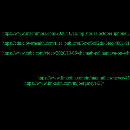
Philipp & Pip spekulieren über das nächste Apple Event und warum A
Chamaths 3. SPAC $IPOC will auch Clover Health heiraten. Weitere N
Geld um gegen Uber und Doordash Marktanteile zu gewinnen. Außerde
Quellen/Links:
https://www.macrumors.com/2020/10/10/top-stories-october-iphone-1
https://cdn.cloverhealth.com/filer_public/ef/6c/ef6c92de-6fec-4801
https://www.cnbc.com/video/2020/10/06/chamath-palihapitiya-on-why-
Vielen Dank Peter Arens von Geniale Weine für den Wein: FRIES, 2
Danke für die Fragen:
Maximilian Meyer
https://www.linkedin.com/in/maximilian-meyer-4
Jörg Meyer
https://www.linkedin.com/in/joergmeyer33/
Danke fürs Teilen:
Steffen: Mit das Beste am Montagmorgen: der @Doppelgaengerio Pod
beiden Typen😃Vielen Dank auf alle Fälle für den kurzweiligen Podca
Thomas Diehl: Lausche Euch gerade während der Gärkontrolle im We
Hanno Schmidt: Marketingstrategie und Onlinewerbung. Foku: Der ju