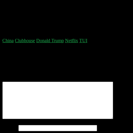
Falls ihr uns auch Wein schicken wollt, bitte an
folgende Adresse:
Doppelgänger Podcast,
c/o tricargo eG,
Waidmannstraße 12,
22769 Hamburg
China
Clubhouse
Donald Trump
Netflix
TUI
Schreibe einen Kommentar
Deine E-Mail-Adresse wird nicht veröffentlicht.
Erforderliche Felder sind mit
*
markiert
Kommentar
*
Name
*