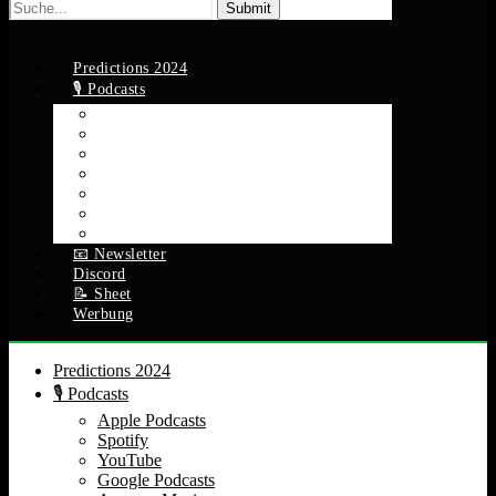
Suche
nach:
Predictions 2024
🎙️ Podcasts
Apple Podcasts
Spotify
YouTube
Google Podcasts
Amazon Music
RSS Feed
Alle Episoden
📧 Newsletter
Discord
📝 Sheet
Werbung
Predictions 2024
🎙️ Podcasts
Apple Podcasts
Spotify
YouTube
Google Podcasts