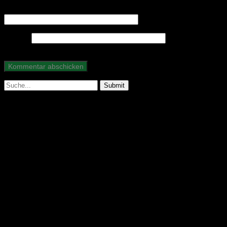
E-Mail-Adresse
*
Website
Suche
nach:
Abonniere unseren Podcast