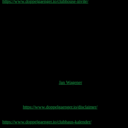
https://www.doppelgaenger.io/clubhouse-invite/
Kapitelmarken:
00:04:18 Clubhouse Invite Wahn
00:18:11 Marktplatzlogik: Who gets what and why
00:37:24 Hacks auf der Clubhouse Plattform
00:41:09 Auswirkungen auf andere Plattformen /
Podcasts
00:57:29 Opportunities für Brands und Shops auf
Clubhouse
01:09:07 Trump
01:14:39 China Corner
01:20:40 TUI
01:26:30 Netflix Earnings und der Queen’s Gambit
Effekt
Ein extra Dankeschön geht an:
Jan Wagener
und alle,
die uns letzte Woche mit Clubhouse geholfen haben.
Doppelgänger Tech Talk Podcast
Disclaimer
https://www.doppelgaenger.io/disclaimer/
Unser Clubhouse Kalender
https://www.doppelgaenger.io/clubhaus-kalender/