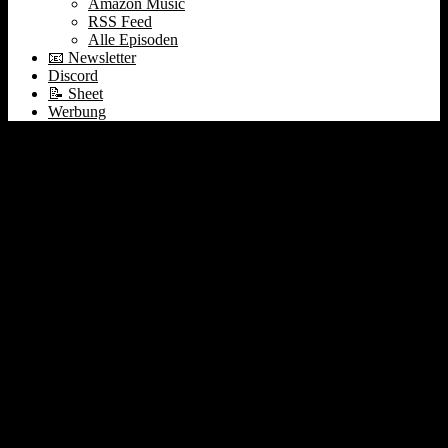
Amazon Music
RSS Feed
Alle Episoden
📧 Newsletter
Discord
📝 Sheet
Werbung
#029 Clubhouse Invite
Wahn | Drop-In-Audio
Hype | China News |
Elektrobus-SPACs