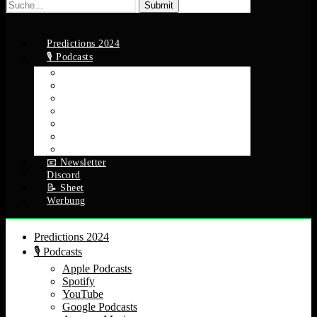
Suche
nach:
Predictions 2024
🎙️ Podcasts
Apple Podcasts
Spotify
YouTube
Google Podcasts
Amazon Music
RSS Feed
Alle Episoden
📧 Newsletter
Discord
📝 Sheet
Werbung
Predictions 2024
🎙️ Podcasts
Apple Podcasts
Spotify
YouTube
Google Podcasts