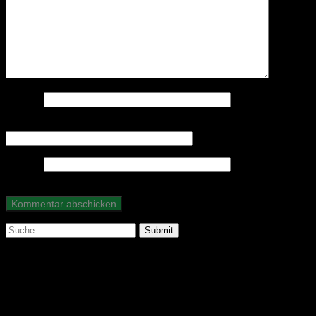
Name
*
E-Mail-Adresse
*
Website
Suche
nach:
Abonniere unseren Podcast