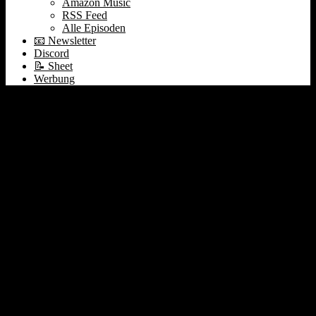
Amazon Music
RSS Feed
Alle Episoden
📧 Newsletter
Discord
📝 Sheet
Werbung
#037 Bitpanda | Cathie
Wood & ARK Invest |
Lilium SPAC |
Angermayer SPAC |
Buzzfeed IPO | Northern