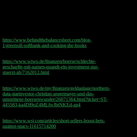
01:23:15 Roblox
01:41:00 Chrono24 für Fahrräder: Marktplatzlogik
Shownotes:
Greensill Finanzskandal:
https://www.behindthebalancesheet.com/blog-
1/greensill-softbank-and-cooking-the-books
Christian Angermayer:
https://www.wiwo.de/finanzen/boerse/schlechte-
geschaefte-mit-namen-quandt-ein-investment-star-
stuerzt-ab/7162012.html
Northern Data:
https://www.wiwo.de/my/finanzen/geldanlage/northern-
data-starinvestor-christian-angermayer-und-das-
umstrittene-boersenwunder/26071364.html?ticket=ST-
445583-ka4Dl9oZ4MLfwJbtNKEd-ap4
Short Selling SPACs:
https://www.wsj.com/articles/short-sellers-boost-bets-
against-spacs-11615714200
Doppelgänger Tech Talk Podcast