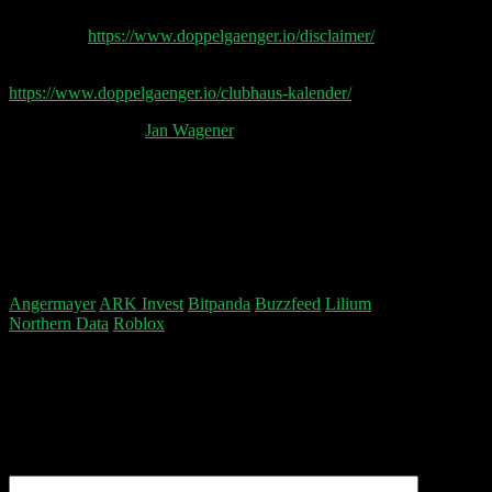
Disclaimer
https://www.doppelgaenger.io/disclaimer/
Unser Clubhouse Kalender
https://www.doppelgaenger.io/clubhaus-kalender/
Post Production by
Jan Wagener
Falls ihr uns auch Wein schicken wollt, bitte an
folgende Adresse:
Doppelgänger Podcast,
c/o tricargo eG,
Waidmannstraße 12,
22769 Hamburg
Angermayer
ARK Invest
Bitpanda
Buzzfeed
Lilium
Northern Data
Roblox
Schreibe einen Kommentar
Deine E-Mail-Adresse wird nicht veröffentlicht.
Erforderliche Felder sind mit
*
markiert
Kommentar
*