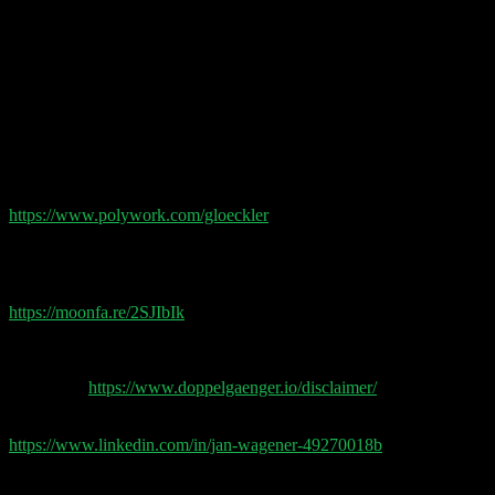
01:16:30 Biotech und der Fehler Gewinne zu früh
mitzunehmen
01:22:00 Palantir
01:23:00 Coinbase Earnings
Shownotes:
Philipp Glöckler auf Polywork folgen:
https://www.polywork.com/gloeckler
(Invites gibt’s in
unsere Discord Community in dem #polywork
Channel oder einfach Code ‚pip‘ nutzen)
Moonfare Private Equity ab 50k:
https://moonfa.re/2SJIbIk
Doppelgänger Tech Talk Podcast
Disclaimer
https://www.doppelgaenger.io/disclaimer/
Post Production by Jan Wagener
https://www.linkedin.com/in/jan-wagener-49270018b
1 comments on “
#065 Startup KPIs | Private