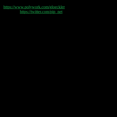
Philipp Glöckler
(
https://www.polywork.com/gloeckler
) und Philipp
Klöckner (
https://twitter.com/pip_net
) sprechen heute
über:
00:01:00 Polyworks
00:08:00 KPIs für Startups
00:22:00 Coinbase Earnings Prediction
00:28:00 Metromile
00:35:30 Private Equity ETFs
00:44:45 ETFs, Rente und Politik
00:51:00 AirBnb
01:00:00 Zynga Ad Preise Gaming
01:06:00 The Trade Desk
01:08:00 Agora
01:14:30 Beyond Meat