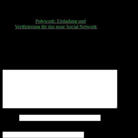
Equity ETFs | Earnings: Agora Airbnb Beyond
Meat Biontech Coinbase Trade Desk | Polywork
”
Pingback:
Polywork: Einladung und
Verifizierung für das neue Social Network
Schreibe einen Kommentar
Deine E-Mail-Adresse wird nicht veröffentlicht.
Erforderliche Felder sind mit
*
markiert
Kommentar
*
Name
*
E-Mail-Adresse
*