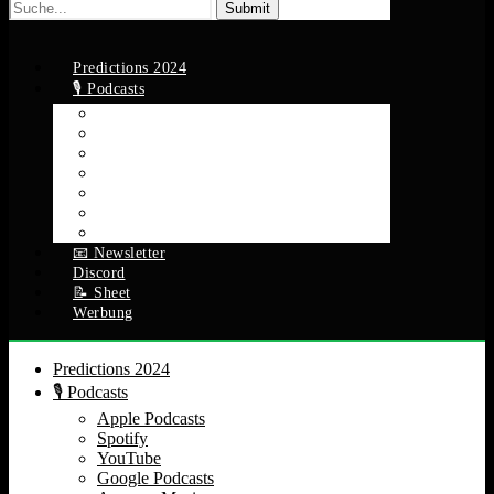
Suche
nach:
Predictions 2024
🎙️ Podcasts
Apple Podcasts
Spotify
YouTube
Google Podcasts
Amazon Music
RSS Feed
Alle Episoden
📧 Newsletter
Discord
📝 Sheet
Werbung
Predictions 2024
🎙️ Podcasts
Apple Podcasts
Spotify
YouTube
Google Podcasts