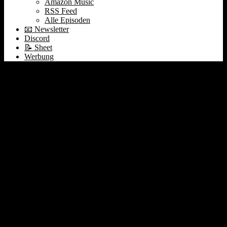
Amazon Music
RSS Feed
Alle Episoden
📧 Newsletter
Discord
📝 Sheet
Werbung
#065 Startup KPIs |
Private Equity ETFs |
Earnings: Agora Airbnb
Beyond Meat Biontech
Coinbase Trade Desk |