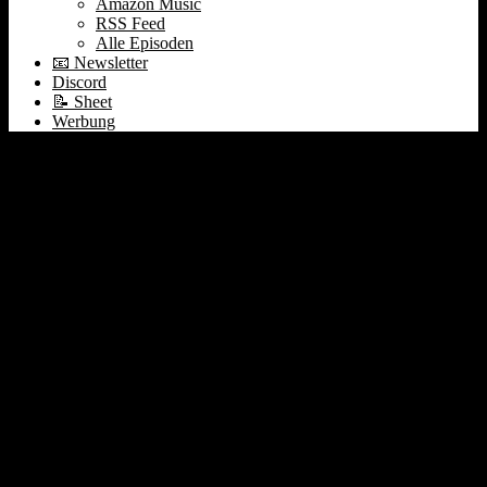
Amazon Music
RSS Feed
Alle Episoden
📧 Newsletter
Discord
📝 Sheet
Werbung
#082 Dissent |
Hörerfragen | Start-up-
Ehevertrag |
Preisvergleich gründen |
Facebook löschen |