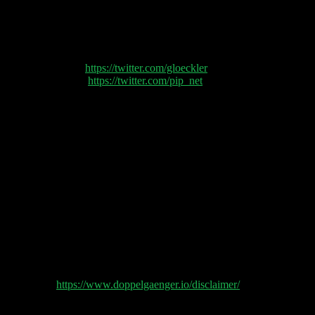
Wir beantworten ein paar Hörerfragen (Start-up-
Ehevertrag, Preisvergleich Gründung, Masterarbeit
bzw. PhD Thema) und versuchen unsere Facebook
Accounts live zu löschen.
Philipp Glöckler (
https://twitter.com/gloeckler
) und
Philipp Klöckner (
https://twitter.com/pip_net
) sprechen
heute über:
00:11:10 Streit im Startup verhindern
00:17:45 Preisvergleich Branche
00:24:00 Worüber Master / Doktorarbeit schreiben?
00:37:00 Delete Facebook
00:52:00 Amazon im Lebensmittel Markt
Shownotes:
Doppelgänger Tech Talk Podcast
Disclaimer
https://www.doppelgaenger.io/disclaimer/
Post Production by Jan Wagener