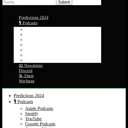
Suche
nach:
Predictions 2024
🎙️ Podcasts
Apple Podcasts
Spotify
YouTube
Google Podcasts
Amazon Music
RSS Feed
Alle Episoden
📧 Newsletter
Discord
📝 Sheet
Werbung
Predictions 2024
🎙️ Podcasts
Apple Podcasts
Spotify
YouTube
Google Podcasts