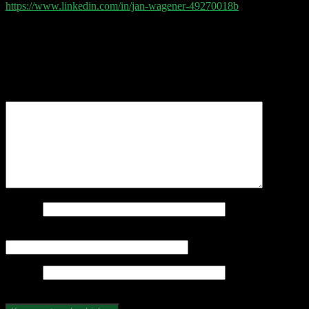
https://www.linkedin.com/in/jan-wagener-49270018b
Schreibe einen Kommentar
Deine E-Mail-Adresse wird nicht veröffentlicht.
Erforderliche Felder sind mit
*
markiert
Kommentar
*
Name
*
E-Mail-Adresse
*
Website