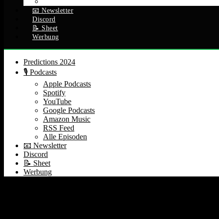
Alle Episoden
📧 Newsletter
Discord
📝 Sheet
Werbung
Predictions 2024
🎙️ Podcasts
Apple Podcasts
Spotify
YouTube
Google Podcasts
Amazon Music
RSS Feed
Alle Episoden
📧 Newsletter
Discord
📝 Sheet
Werbung