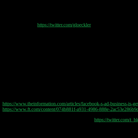
Das Thema der Woche ist nicht Julian Reichelt, sondern die Löwen
100% an DS Produkte bzw. deren Holding. Wir diskutieren Live di
hat das neue Pixel 6 Pro vorgestellt. Warum sich alle GAFAMs inzw
Philipp Glöckler (
https://twitter.com/gloeckler
) und Philipp Klöckner 
00:36:30 teamviewer
00:53:30 Netflix
00:58:00 Marketing job interview
01.07.30 social chain group
01:44:00 google
Shownotes:
Apple profitiert von Privacy und Facebook leidet:
https://www.theinformation.com/articles/facebook-s-ad-business-is-g
https://www.ft.com/content/074b881f-a931-4986-888e-2ac53e286b9
Notare, Apostillen und Virgin Angel Investors:
https://twitter.com/t
Doppelgänger Tech Talk Podcast