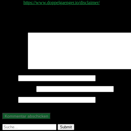
Disclaimer
https://www.doppelgaenger.io/disclaimer/
Schreibe einen Kommentar
Deine E-Mail-Adresse wird nicht veröffentlicht.
Erforderliche Felder 
Kommentar
*
Name
*
E-Mail-Adresse
*
Website
Suche