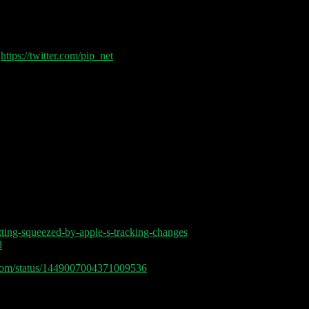
hochzeit unter den „Höhlenmenschen“ Georg Kofler und Ralf Dümmel.
e Earnings von Netflix, SAP und SNAP. Außerdem gab es diese Woche
ischen Regulierung und ein US-GDPR herbeisehnen erklären wir auch.
(
https://twitter.com/pip_net
) sprechen heute über:
etting-squeezed-by-apple-s-tracking-changes
d
_blom/status/1449007004371009536