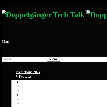
Menü
Suche
nach:
Predictions 2024
🎙️ Podcasts
Apple Podcasts
Spotify
YouTube
Google Podcasts
Amazon Music
RSS Feed