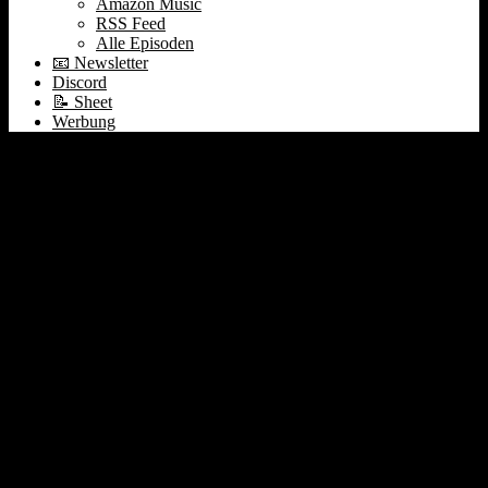
Amazon Music
RSS Feed
Alle Episoden
📧 Newsletter
Discord
📝 Sheet
Werbung
#139 Elon kauft Twitter |
Techkrise | Nike NFTs |
Live Earnings: Google +
Microsoft | Earnings
Preview