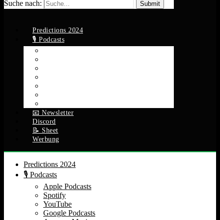
Suche nach:
Predictions 2024
🎙️ Podcasts
Apple Podcasts
Spotify
YouTube
Google Podcasts
Amazon Music
RSS Feed
Alle Episoden
📧 Newsletter
Discord
📝 Sheet
Werbung
Predictions 2024
🎙️ Podcasts
Apple Podcasts
Spotify
YouTube
Google Podcasts