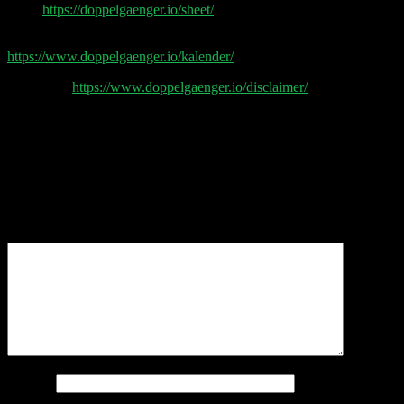
Sheet
https://doppelgaenger.io/sheet/
Earnings & Event Kalender
https://www.doppelgaenger.io/kalender/
Disclaimer
https://www.doppelgaenger.io/disclaimer/
Post Production by Grauburgunder
Schreibe einen Kommentar
Deine E-Mail-Adresse wird nicht veröffentlicht.
Erforderliche Felder sind mit
*
markiert
Kommentar
*
Name
*