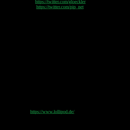
Philipp Glöckler (
https://twitter.com/gloeckler
) und
Philipp Klöckner (
https://twitter.com/pip_net
) sprechen
heute über:
(00:10:30) Tesla
(00:22:00) Marktlage
(00:34:00) crypto / nft
(00:42:30) Google Earnings
(00:48:15) MSFT
(00:53:00) Ausblick: Meta Earnings
(00:56:40) Spotify
(01:02:00) Amazon
Shownotes:
🍭🎧 Lollipod
https://www.lollipod.de/
Doppelgänger Tech Talk Podcast