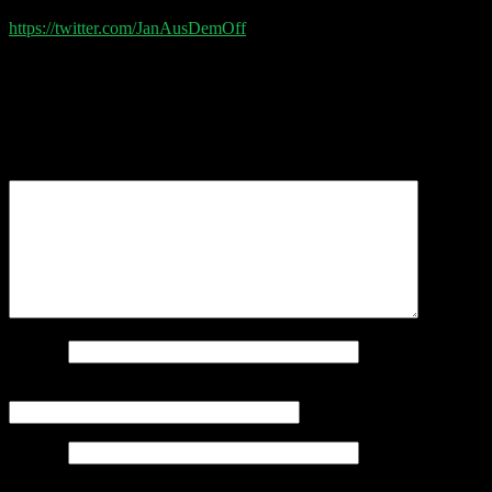
Post Production by Jan Wagener
https://twitter.com/JanAusDemOff
Schreibe einen Kommentar
Deine E-Mail-Adresse wird nicht veröffentlicht.
Erforderliche Felder sind mit
*
markiert
Kommentar
*
Name
*
E-Mail-Adresse
*
Website