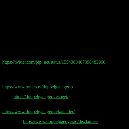
(00:49:00) Uber
(01:01:00) Earnings expectations: Paypal, AirBnb,
Robinhood, Block, Sauare
(01:04:00) cloud earnings
(01:09:30) Oatly
Shownotes:
Wie performt der S&P 495 (SP500 ohne GAFAM)
https://twitter.com/pip_net/status/1554380467398483968
Doppelgänger Tech Talk Podcast
Doppelgänger & Friends auf Twitch
https://www.twitch.tv/doppelgaengerio
Sheet
https://doppelgaenger.io/sheet/
Earnings & Event Kalender
https://www.doppelgaenger.io/kalender/
Disclaimer
https://www.doppelgaenger.io/disclaimer/