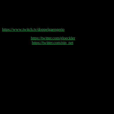
Horowitz ihren Ruf? Pip schaut sich die Earnings
Zahlen von Pinterest und Uber an und gibt kurze
Predictions zu Paypal, Airbnb, Robinhood, Datadog,
Block und Cloudflare. Pip freut sich über seinen Oatly
Short.
Wir freuen uns auf euch um 21 Uhr auf Twitch:
https://www.twitch.tv/doppelgaengerio
Philipp Glöckler (
https://twitter.com/gloeckler
) und
Philipp Klöckner (
https://twitter.com/pip_net
) sprechen
heute über:
(00:02:45) Heizkosten
(00.08:30) Tech vs S&P500
(00:18:30) Bill Ackmann shortet Visa
(00:27:00) Ccommerce Paketkosten
(00:31:00) community frage Webcam monetarisieren
(00:34:00) NFT
(00:41:00) Pinterest Earnings