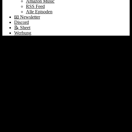
Amazon Music
RSS Feed
Alle Episoden
📧 Newsletter
Discord
📝 Sheet
Werbung
#167 Heizkosten | S&P
500 vs. Nasdaq |
Pinterest & Uber
Earnings | Einzelhandel
Crash | Oatly Short