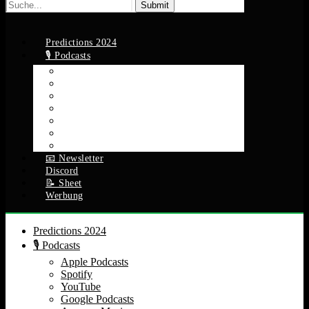
Suche
nach:
Predictions 2024
🎙️ Podcasts
Apple Podcasts
Spotify
YouTube
Google Podcasts
Amazon Music
RSS Feed
Alle Episoden
📧 Newsletter
Discord
📝 Sheet
Werbung
Predictions 2024
🎙️ Podcasts
Apple Podcasts
Spotify
YouTube
Google Podcasts