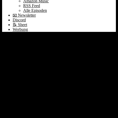
Amazon Music
RSS Feed
Alle Episoden
📧 Newsletter
Discord
📝 Sheet
Werbung
#203 🤖 OpenAI | 🤖
Welche Jobs wird AI
ersetzen? | 🧑‍💻 Wie
verdient Pip sein Geld? |
Umsatz verbuchen