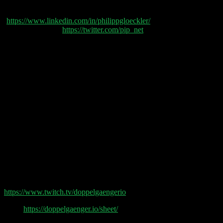
Philipp Glöckler
(
https://www.linkedin.com/in/philippgloeckler/
) und
Philipp Klöckner (
https://twitter.com/pip_net
) sprechen
heute über:
(00:03:00) OpenAI
(00:12:15) AI will take your job
(00:34:00) Angel Investment Möglichkeiten finden
(00:46:00) Research-Zeit-Invest und Rendite am
Aktienmarkt
(00:58:00) Umsatz verbuchen
Shownotes:
Doppelgänger Tech Talk Podcast
Doppelgänger & Friends auf Twitch
https://www.twitch.tv/doppelgaengerio
Sheet
https://doppelgaenger.io/sheet/