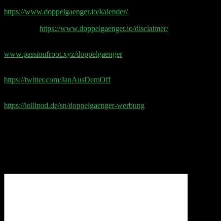
Earnings & Event Kalender
https://www.doppelgaenger.io/kalender/
Disclaimer
https://www.doppelgaenger.io/disclaimer/
Passionfroot Storefront
www.passionfroot.xyz/doppelgaenger
Post Production by Jan Wagener
https://twitter.com/JanAusDemOff
Aktuelle Doppelgänger Werbepartner
https://lollipod.de/sn/doppelgaenger-werbung
Schreibe einen Kommentar
Deine E-Mail-Adresse wird nicht veröffentlicht.
Erforderliche Felder sind mit
*
markiert
Kommentar
*