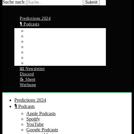
Suche nach:
Predictions 2024
🎙️ Podcasts
Apple Podcasts
Spotify
YouTube
Google Podcasts
Amazon Music
RSS Feed
Alle Episoden
📧 Newsletter
Discord
📝 Sheet
Werbung
Predictions 2024
🎙️ Podcasts
Apple Podcasts
Spotify
YouTube
Google Podcasts