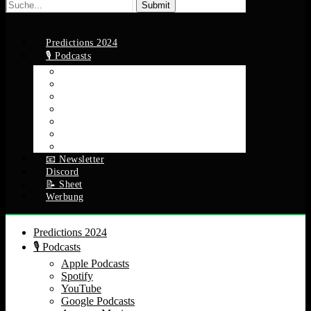
Suche
nach:
Predictions 2024
🎙️ Podcasts
Apple Podcasts
Spotify
YouTube
Google Podcasts
Amazon Music
RSS Feed
Alle Episoden
📧 Newsletter
Discord
📝 Sheet
Werbung
Predictions 2024
🎙️ Podcasts
Apple Podcasts
Spotify
YouTube
Google Podcasts