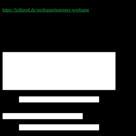
Aktuelle Doppelgänger Werbepartner
https://lollipod.de/sn/doppelgaenger-werbung
Schreibe einen Kommentar
Deine E-Mail-Adresse wird nicht veröffentlicht.
Erforderliche Felder sind mit
*
markiert
Kommentar
*
Name
*
E-Mail-Adresse
*
Website