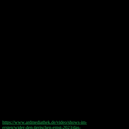
(00:42:00) Waymo
(00:43:15) Google Bard
(00:55:30) IONOS IPO
(00:56:50) Atlassian Earnings
(00:59:50) Teamviewer Earnings
(01:02:20) Pinterest Earnings
(01:07:40) Predictions: Softbank, Cloudflare + GPT3
Shownotes:
Werbung: Jetzt 3 gratis Monate PRIME+ bei Scalable
sichern. Besparen, handeln und sogar 2,3% Zinsen im
Jahr – bis zu einem Guthaben von 100.000 €.
Anmelden auf doppelgaenger.io/scalable. Zinsangebot
unter scalable.capital/zinsen.
Wider den tierischen Ernst 2023
https://www.ardmediathek.de/video/shows-im-
ersten/wider-den-tierischen-ernst-2023/das-