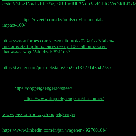
erste/Y3JpZDovL2Rhc2Vyc3RlLmRlL3Nob3dzIGltIGVyc3Rlb
Rize Environmental Impact 100 UCITS ETF
(WRLD)
https://rizeetf.com/de/funds/environmental-
impact-100/
Fallen Unicorns
https://www.forbes.com/sites/mattdurot/2023/01/27/fallen-
unicorns-startup-billionaires-nearly-100-billion-poorer-
than-a-year-ago/?sh=46abf8311e37
Pips Antwort auf Chamaths Grafik
https://twitter.com/pip_net/status/1622513727143542785
Doppelgänger Tech Talk Podcast
Sheet
https://doppelgaenger.io/sheet/
Disclaimer
https://www.doppelgaenger.io/disclaimer/
Passionfroot Storefront
www.passionfroot.xyz/doppelgaenger
Post Production by Jan Wagener
https://www.linkedin.com/in/jan-wagener-49270018b/