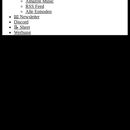
Amazon Music
RSS Feed
Alle Episoden
📧 Newsletter
Discord
📝 Sheet
Werbung
#221 🎓 Studium? 🦄
weniger Milliardäre 🧐
Interest Rates 🤖 Bard ☎️
Earnings: Atlassian