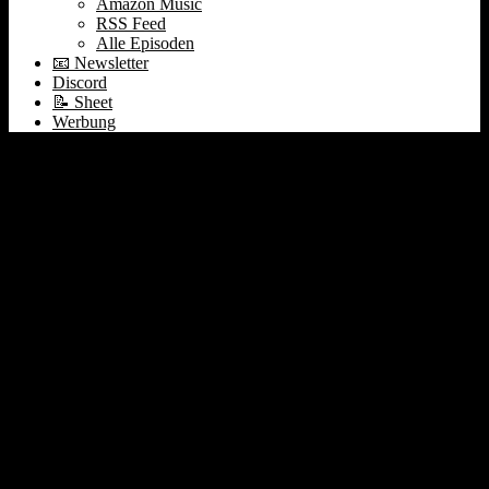
Amazon Music
RSS Feed
Alle Episoden
📧 Newsletter
Discord
📝 Sheet
Werbung
391 1Komma5° ☀️
Microsoft’s
Kernkraftwerk 🕶️ Jony
Ive & Sam Altman 🎰