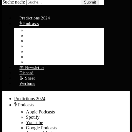
Suche nach:
Predictions 2024
🎙️ Podcasts
Apple Podcasts
Spotify
YouTube
Google Podcasts
Amazon Music
RSS Feed
Alle Episoden
📧 Newsletter
Discord
📝 Sheet
Werbung
Predictions 2024
🎙️ Podcasts
Apple Podcasts
Spotify
YouTube
Google Podcasts