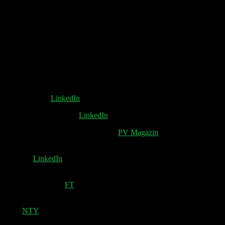
(00:37:45) Werbung auf Perplexity
(00:46:00) Finanzwende
(00:52:45) Jony Ive und OpenAI, Ray-Ban Meta
(00:56:50) Polymarket
Snownotes:
Sven Huntemann über Philipp Schröders gelöschten
LinkedIn Post
LinkedIn
Pips großartiges Meme
LinkedIn
Das Märchen von Philipp Schröder
PV Magazin
Finanzwende CumCum-Milliarden: Schredderpläne
stoppen!
LinkedIn
Perplexity in talks with top brands on ads model as it
challenges Google
FT
After Apple, Jony Ive Is Building an Empire of His
Own
NTY