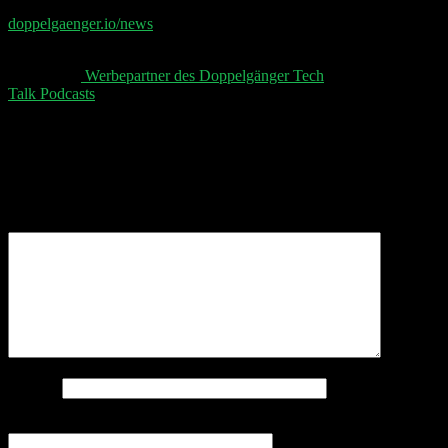
📧 Abonniere jetzt den Doppelgänger Newsletter auf
doppelgaenger.io/news
und erhalte jeden Montag die
relevanten News der Woche 📧
👋 Aktuelle
Werbepartner des Doppelgänger Tech
Talk Podcasts
, unser Sheet und der Disclaimer 👋
Schreibe einen Kommentar
Deine E-Mail-Adresse wird nicht veröffentlicht.
Erforderliche Felder sind mit
*
markiert
Kommentar
*
Name
*
E-Mail-Adresse
*