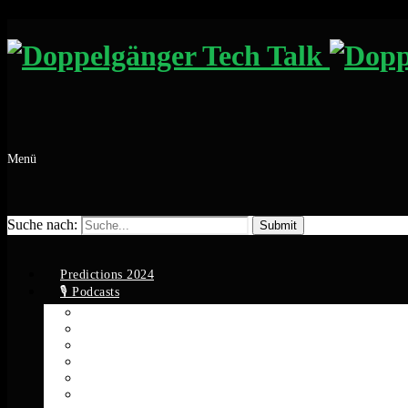
Menü
Suche nach:
Predictions 2024
🎙️ Podcasts
Apple Podcasts
Spotify
YouTube
Google Podcasts
Amazon Music
RSS Feed