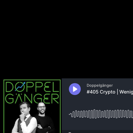
405 Crypto | Weniger VCs in D
On Running
13. November 2024