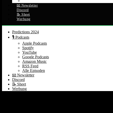
Alle Episoden
📧 Newsletter
Discord
📝 Sheet
Werbung
Predictions 2024
🎙️ Podcasts
Apple Podcasts
Spotify
YouTube
Google Podcasts
Amazon Music
RSS Feed
Alle Episoden
📧 Newsletter
Discord
📝 Sheet
Werbung