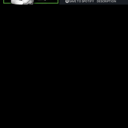
Sollte Philipp Klöckner Scholz, Merz und Habeck interviewen? Waru
Deutschland? Earnings von HomeToGo, On Running und Cloudflar
Werbung:
Registriere dich kostenlos für das neue Private Equity W
zum 15. Dezember zusätzlich ein 200 Euro Top-Up auf das erste In
Philipp Glöckler und Philipp Klöckner sprechen heute über:
(00:00:00) Interview Podcast
(00:09:40) Einkommensteuer
(00:25:00) Crypto
(00:27:15) Weniger VCs
(00:29:45) JD Vance
(00:35:00) HomeToGo
(00:39:15) On Running
(00:43:30) Cloudflare