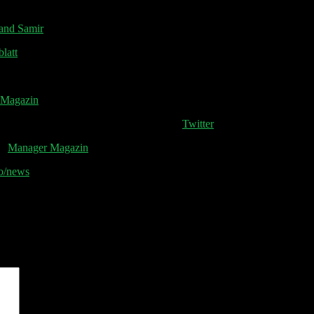
and Samir
latt
 Magazin
 kontrovers und teilweise schmerzhaft …“
Twitter
on
Manager Magazin
o/news
und erhalte jeden Montag die relevanten News der Woche 📧
er Sheet und der Disclaimer 👋
sind mit
*
markiert