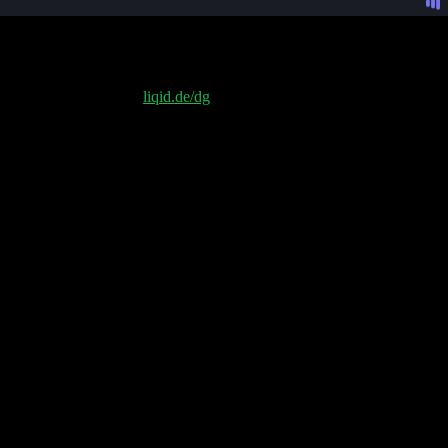
m geht Bitcoin ab? Warum gibt es weniger Risikokapitalgeber in
e.
ebinar von LIQID unter
liqid.de/dg
und erhalte bei einer Anmeldung bis
vestment in LIQID Private Equity NXT