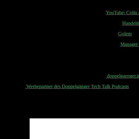
Snownotes
How YouTube Podcasts Predicted the 2024 Election
YouTube: Colin 
Zahl der aktiven Investoren in Deutschland bricht massiv ein
Handelsb
Vance verbindet Nato-Unterstützung mit EU-Regeln für X
Golem
Delivery Hero bringt Nahost-Tochter in Dubai an die Börse
Manager
Tweet von Christian Reber: „Demokratie ist anstrengend, emotional,
Stargründer Christian Reber polarisiert mit Werbung für AfD-Koaliti
📧 Abonniere jetzt den Doppelgänger Newsletter auf
doppelgaenger.i
👋 Aktuelle
Werbepartner des Doppelgänger Tech Talk Podcasts
, uns
Schreibe einen Kommentar
Deine E-Mail-Adresse wird nicht veröffentlicht.
Erforderliche Felder 