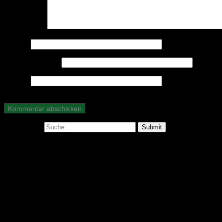
Kommentar
*
Name
*
E-Mail-Adresse
*
Website
Suche nach: