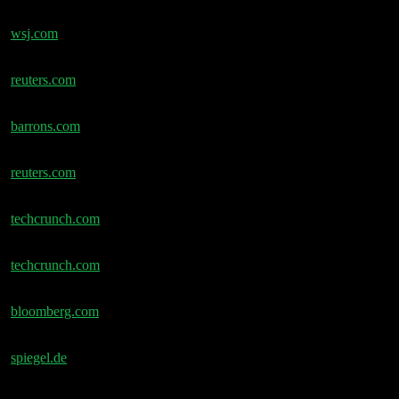
OpenAIs Adult-Mode beunruhigt eigene Berater –
wsj.com
OpenAI sucht PE-Partner für Enterprise-KI-Venture –
reuters.com
Tesla-Aktie steigt dank Musks Terafab-Plänen –
barrons.com
Meta plant Massenentlassungen wegen KI-Kosten –
reuters.com
Musks xAI fängt erneut von vorne an –
techcrunch.com
Digg entlässt Mitarbeiter und schließt App –
techcrunch.com
AI-Washing: Stellenabbau als KI-Strategie verkauft –
bloomberg.com
Polymarket-Journalist erhält Todesdrohungen –
spiegel.de
Big Tech startet Allianz gegen Online-Betrug –