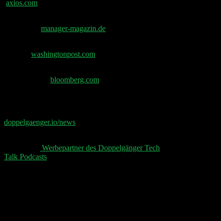
axios.com
Ex-Zalando-Chef Ritter wird Interims-CEO bei
Kinnevik –
manager-magazin.de
Teenager verklagen Musk: Grok erstellte sexuelle
Bilder –
washingtonpost.com
Meta investiert bis zu $27 Mrd. in Nebius KI-
Infrastruktur –
bloomberg.com
📧 Abonniere jetzt den Doppelgänger Newsletter auf
doppelgaenger.io/news⁠⁠⁠⁠⁠⁠
und erhalte jeden Montag die
relevanten News der Woche 📧
👋 Aktuelle
⁠⁠⁠⁠⁠⁠ Werbepartner des Doppelgänger Tech
Talk Podcasts⁠⁠⁠⁠⁠⁠
, unser Sheet und der Disclaimer 👋
Schreibe einen Kommentar
Deine E-Mail-Adresse wird nicht veröffentlicht.
Erforderliche Felder sind mit
*
markiert
Kommentar
*