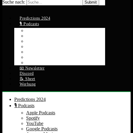
Suche nach:
Predictions 2024
🎙️ Podcasts
Apple Podcasts
Spotify
YouTube
Google Podcasts
Amazon Music
RSS Feed
Alle Episoden
📧 Newsletter
Discord
📝 Sheet
Werbung
Predictions 2024
🎙️ Podcasts
Apple Podcasts
Spotify
YouTube
Google Podcasts