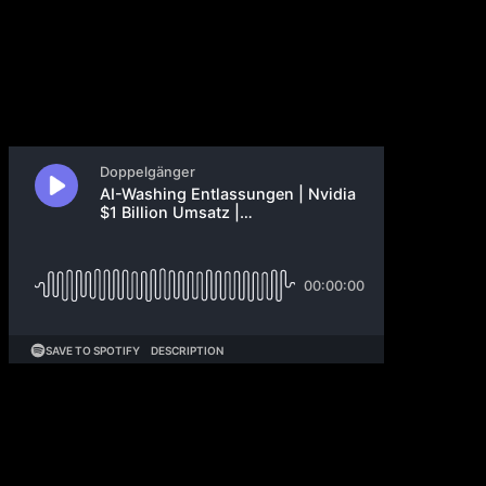
18. März 2026
Der Iran-Krieg bedroht über die Sperrung der Straße
von Hormuz globale Lieferketten: Öl, Helium für die
Chipproduktion, Düngemittel und Memory-Chips aus
Südkorea sind betroffen. Nvidia präsentiert auf der
GTC 2026 die Vera-Rubin-Generation und plant $1