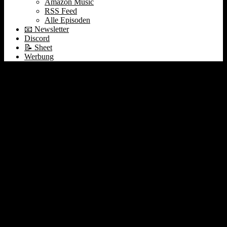
Amazon Music
RSS Feed
Alle Episoden
📧 Newsletter
Discord
📝 Sheet
Werbung
AI-Washing
Entlassungen | Nvidia $1
Billion Umsatz |
Implementation Gap: AI
& Private Equity #545