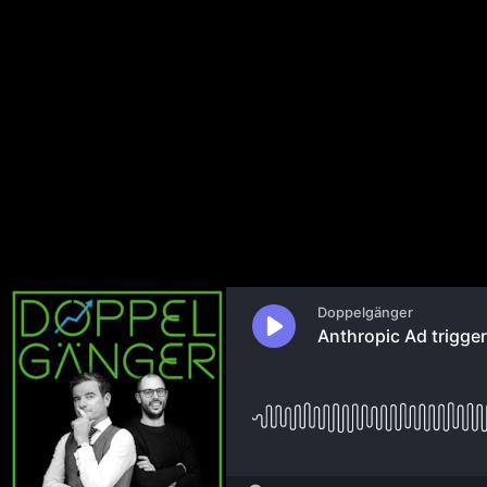
Anthropic Ad triggert Sam Alt
Merger Details | ⁠rent a human⁠ 
7. Februar 2026