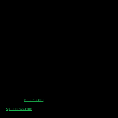
eX-Investoren –
reuters.com
en –
spacenews.com