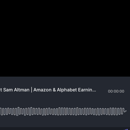
man | Amazon & Alphabet Earnin
#534