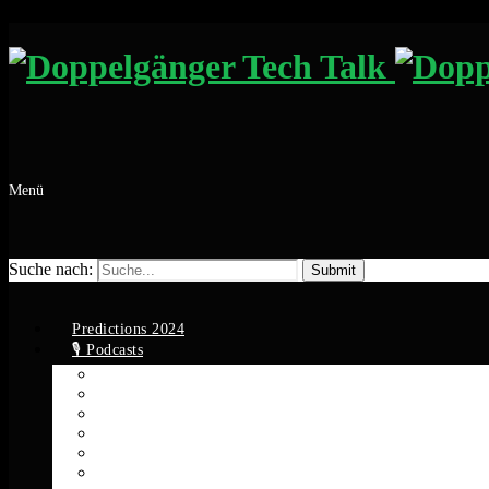
Menü
Suche nach:
Predictions 2024
🎙️ Podcasts
Apple Podcasts
Spotify
YouTube
Google Podcasts
Amazon Music
RSS Feed