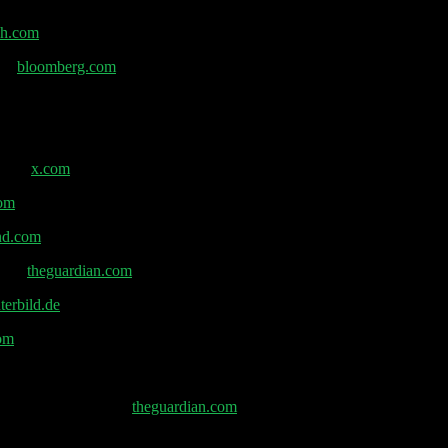
ch.com
g –
bloomberg.com
25. –
x.com
com
nd.com
n. –
theguardian.com
erbild.de
om
nd Zwischenwahlen –
theguardian.com