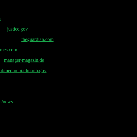
m
en –
justice.gov
t werden. –
theguardian.com
imes.com
 –
manager-magazin.de
ubmed.ncbi.nlm.nih.gov
/news⁠⁠⁠⁠⁠
und erhalte jeden Montag die relevanten News der Woche 📧
er Sheet und der Disclaimer 👋
sind mit
*
markiert