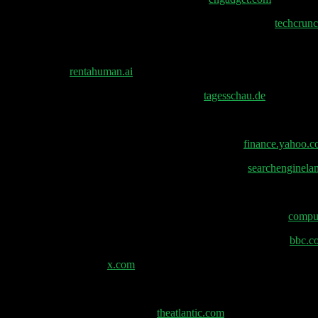
Sam Altman verärgert über Claude Super-Bowl-Werbung –
techcrun
Cerebras erhält 1 Milliarde Finanzierung bei 23 Milliarden Bewertun
rentahuman –
rentahuman.ai
Amazon vom Kartellamt mit Strafe belegt –
tagesschau.de
Die Gemini-App erreichte 750M+ monatlich aktive Nutzer im Q4 20
Applovin wegen Geldwäschevorwürfen angeklagt –
finance.yahoo.
Google geht gegen selbstfördernde Bestenlisten vor –
searchenginela
TikTok muss möglicherweise sein „süchtig machendes Design“ änder
Elon Musk allegedly deliberately fueled Grok’s porn scandal –
comput
Büros in Frankreich durchsucht, UK untersucht Grok erneut. –
bbc.c
Elon Musk Sánchez –
x.com
Steve Bannon fordert Einwanderungsbeamte an Wahllokalen währe
Der Mord der Washington Post –
theatlantic.com