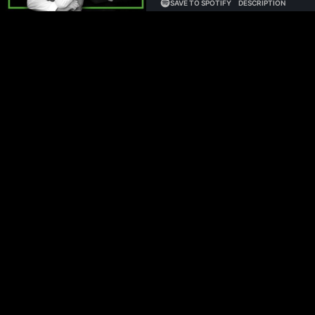
Anthropic startet einen frontalen Angriff auf OpenAI mit vier Super
angefasst und nennt Anthropic „autoritär“. Amazon und Google lief
beide Aktien fallen. Pip prognostiziert: Amazon verkauft Whole F
XAIs desaströse Zahlen vor Investoren verstecken. Reddit hört auf, 
Robotik-Unicorn, stapeln sich die Red Flags. Steve Bannon fordert ö
Wahllokalen patrouillieren sollen. Die Washington Post entlässt 30% 
ausgibt.
Unterstütze unseren Podcast und entdecke die Angebote unsere
Philipp Glöckler und Philipp Klöckner sprechen heute über:
(00:00:00) Intro
(00:03:08) SpaceX-XAI Merger: Two-Step-Struktur erklärt
(00:06:01) Tesla und Elon Musks Kontrollproblem
(00:08:49) Software-Ausverkauf