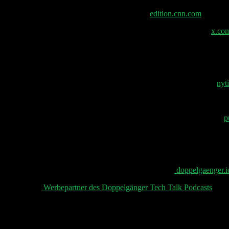
Starlink in Ukraine von Russland blockiert –
edition.cnn.com
Ein Reddit-Nutzer loggte sich in Epsteins Outlook-Konto ein. –
x.co
Justizministerium | Startseite | Justizministerium der Vereinigten Staat
Mandelsons Verbindungen zu Palantir müssen vollständig offengeleg
Dateien zeigen Epsteins Geld in Silicon Valleys Tech-Start-ups. –
nyt
US-Firma interessiert an deutschem Robotik-Start-up Neura Robotics
Auswirkungen von AG1® auf Darmmikrobiom: klinische Studie. –
p
📧 Abonniere jetzt den Doppelgänger Newsletter auf
⁠⁠⁠⁠⁠ doppelgaenger.io
👋 Aktuelle
⁠⁠⁠⁠⁠ Werbepartner des Doppelgänger Tech Talk Podcasts⁠⁠⁠⁠⁠
, uns
Schreibe einen Kommentar
Deine E-Mail-Adresse wird nicht veröffentlicht.
Erforderliche Felder 