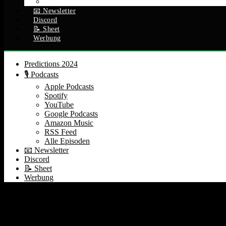
Alle Episoden
📧 Newsletter
Discord
📝 Sheet
Werbung
Predictions 2024
🎙️ Podcasts
Apple Podcasts
Spotify
YouTube
Google Podcasts
Amazon Music
RSS Feed
Alle Episoden
📧 Newsletter
Discord
📝 Sheet
Werbung