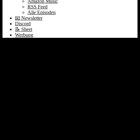
Amazon Music
RSS Feed
Alle Episoden
📧 Newsletter
Discord
📝 Sheet
Werbung
Anthropic mit 500%
NRR | Token-Maxing
bald vorbei? | Stark-
Drohnen auf €2.5 Mrd.
Bewertung #566