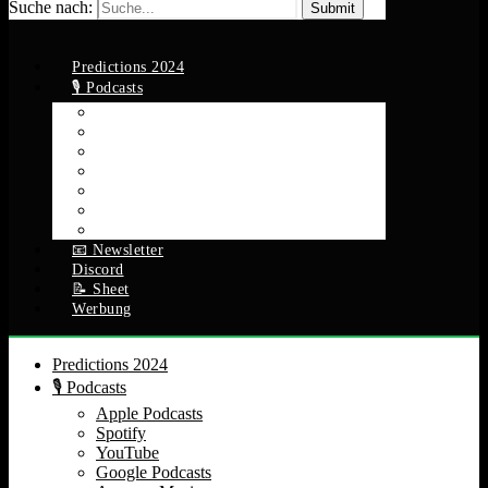
Suche nach:
Predictions 2024
🎙️ Podcasts
Apple Podcasts
Spotify
YouTube
Google Podcasts
Amazon Music
RSS Feed
Alle Episoden
📧 Newsletter
Discord
📝 Sheet
Werbung
Predictions 2024
🎙️ Podcasts
Apple Podcasts
Spotify
YouTube
Google Podcasts