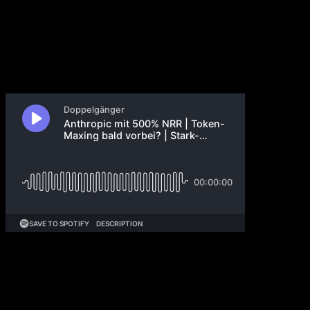
30. Mai 2026
Anthropic schließt seine Runde ab und versucht
außerdem, sich Kapazität bei Microsoft zu sichern.
Claude Opus 4.8 launcht mit Fast Mode und neuer
Zuverlässigkeit. Anthropic-CFO verrät eine Zahl zur
Net Revenue Retention, die bisherige Software-