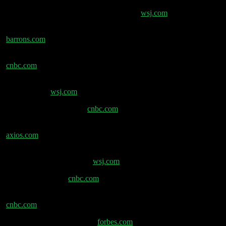
Robinhood lässt Kunden mit AI handeln –
wsj.com
Temu/PDD Earnings: Aktie unter Druck –
barrons.com
Snowflake setzt auf Amazon Graviton Cloud-Chips –
cnbc.com
PDD verfehlt Gewinnerwartungen wegen China-
Wettbewerb –
wsj.com
Salesforce Q1 Earnings –
cnbc.com
Groq raised $650 Mio. mit Nvidia-Beteiligung –
axios.com
Google-Insider Michele Spagnuolo: Insider-Trading
mit Top-Suchergebnissen –
wsj.com
Dell Q1 Earnings –
cnbc.com
Michael Dell und die Trump-Accounts beim DoD –
cnbc.com
Michael Dell Forbes-Profil –
forbes.com