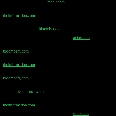
Claude Opus 4.8 Launch –
reddit.com
Anthropic in Gesprächen über Microsofts AI-Chips –
theinformation.com
Apollo strukturiert $36 Mrd. Debt-Deal für Google-
Chips für Anthropic –
bloomberg.com
AI-Spending: ROI vs. Enterprise-Kosten –
axios.com
Meta startet AI-Chatbot-Subscriptions –
bloomberg.com
Meta Enterprise-AI-Push für Business-Adoption –
theinformation.com
China beschränkt Reisen für Top-KI-Talente –
bloomberg.com
DuckDuckGo Installs +30% nach Google-AI-Search-
Zwang –
techcrunch.com
Starlink kommt in halbe American-Airlines-Flotte –
theinformation.com
SpaceX-Tesla-Merger-Gerüchte vor IPO –
cnbc.com