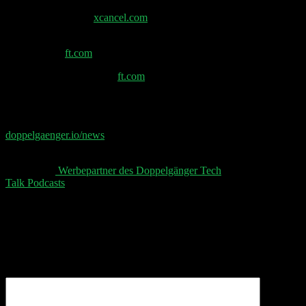
Elon Musk Tweet –
xcancel.com
Drone start-up Stark set for €2.5bn valuation in new
fundraising –
ft.com
EU fines China’s Temu –
ft.com
📧 Abonniere jetzt den Doppelgänger Newsletter auf
doppelgaenger.io/news⁠⁠⁠⁠⁠⁠
und erhalte jeden Montag die
relevanten News der Woche 📧
👋 Aktuelle
⁠⁠⁠⁠⁠⁠ Werbepartner des Doppelgänger Tech
Talk Podcasts⁠⁠⁠⁠⁠⁠
, unser Sheet und der Disclaimer 👋
Schreibe einen Kommentar
Deine E-Mail-Adresse wird nicht veröffentlicht.
Erforderliche Felder sind mit
*
markiert
Kommentar
*