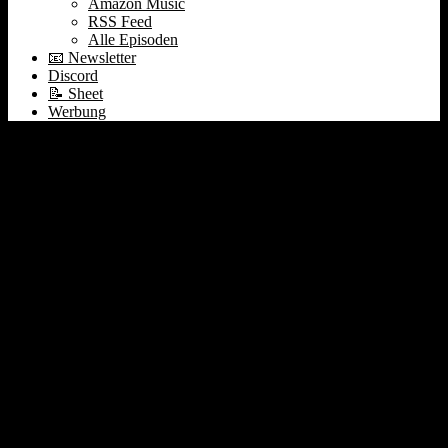
Amazon Music
RSS Feed
Alle Episoden
📧 Newsletter
Discord
📝 Sheet
Werbung
Geht OpenAI in den
Werbemarkt? VW
Abfindung mitnehmen?
Founder-led Sales I
Zscaler Earnings #411