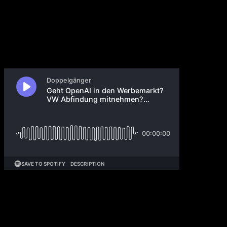
4. Dezember 2024
411: Heute schauen wir uns die Black Friday Zahlen
an, beantworten zwei Hörerfragen, besprechen News
von OpenAI und Elon Musk. Dazu gibt es die
Quartalszahlen von Zscaler.