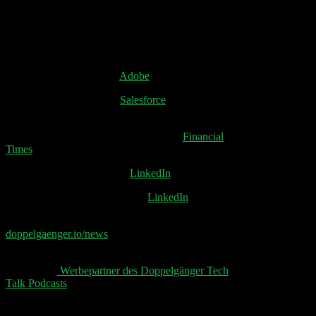
Kompensation
(01:13:45) Zscaler Earnings
Snownotes
Black Friday Zahlen von
Adobe
Black Friday Zahlen von
Salesforce
OpenAI strebt, laut CFO Sarah Friar, in der nächsten
Wachstumsphase 1 Milliarde Nutzer an
Financial
Times
Stefan Bader von Cello auf
LinkedIn
Eugen Bunen von Cimenio auf
LinkedIn
📧 Abonniere jetzt den Doppelgänger Newsletter auf
doppelgaenger.io/news
und erhalte jeden Montag die
relevanten News der Woche 📧
👋 Aktuelle
Werbepartner des Doppelgänger Tech
Talk Podcasts
, unser Sheet und der Disclaimer 👋
Schreibe einen Kommentar