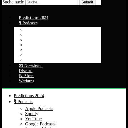
Suche nach:
Predictions 2024
🎙️ Podcasts
Apple Podcasts
Spotify
YouTube
Google Podcasts
Amazon Music
RSS Feed
Alle Episoden
📧 Newsletter
Discord
📝 Sheet
Werbung
Predictions 2024
🎙️ Podcasts
Apple Podcasts
Spotify
YouTube
Google Podcasts