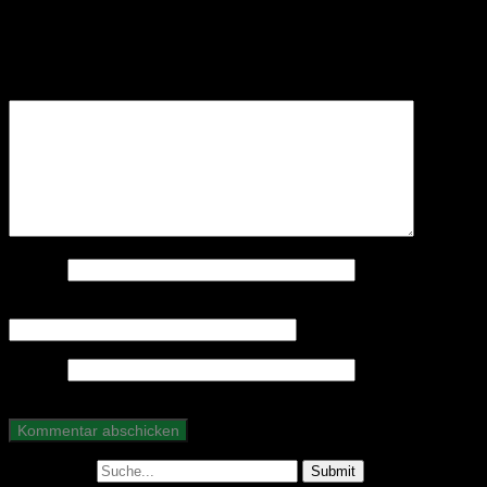
Deine E-Mail-Adresse wird nicht veröffentlicht.
Erforderliche Felder sind mit
*
markiert
Kommentar
*
Name
*
E-Mail-Adresse
*
Website
Suche nach: