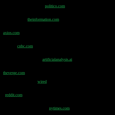
Politico: White House Anthropic-Move bringt
Kongress in KI-Debatte –
politico.com
The Information: DeepSeek schließt Rekord-Runde
über $7 Mrd. –
theinformation.com
Microsoft Copilot Cowork & „Token-Maxing“ –
axios.com
DeepSeek zu Investoren: „No Poaching unserer
Leute“ –
cnbc.com
Artificial Analysis: GLM 5.2 ist neues führendes
Open-Weights-Modell –
artificialanalysis.ai
Midjourney baut Medical-AI für Ultraschall –
theverge.com
Wired Dialog Thiel –
wired
Reddit-Leak: Mitglieder von Peter Thiels Geheimclub
–
reddit.com
NYT: NAACP klagt gegen xAI wegen Grok-
Gasturbinen in Mississippi –
nytimes.com