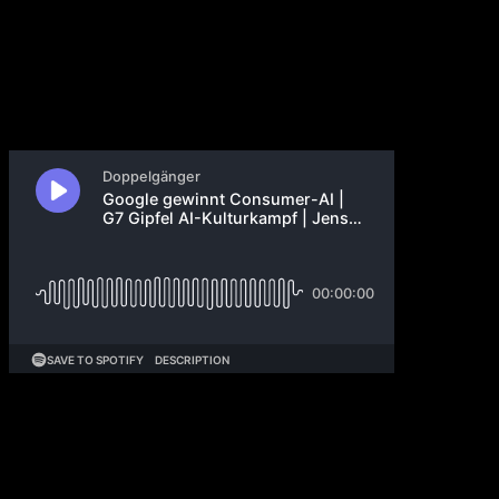
20. Juni 2026
Snap stellt seine AR-Brille vor. SpaceX übernimmt
Cursor für $60 Mrd. Welche Firma kauft Elon Musk
als nächstes? Im Anthropic-Streit kommen neue
Details ans Licht: Wired berichtet, das Weiße Haus
wolle „alle Jailbreaks“ blockieren, die G7-Sitzordnung