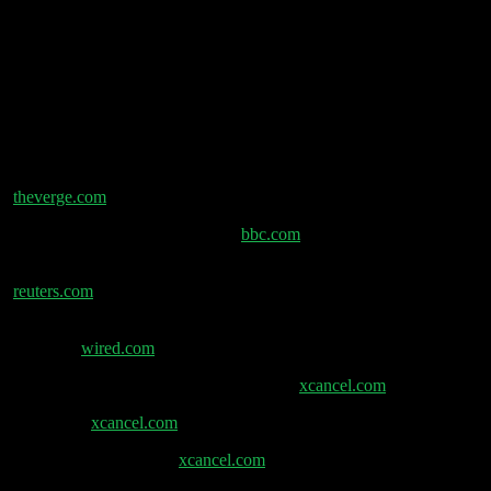
(00:54:48) ChatGPT Marktanteil
(01:01:36) 1Komma5° plant Börsengang
Shownotes
Snap Specs: AR-Brillen Launch-Date & Preorder –
theverge.com
SpaceX wertvoller als Amazon –
bbc.com
SpaceX kauft Anysphere (Cursor) für $60 Mrd. –
reuters.com
Wired: White House will alle Anthropic-Jailbreaks
blocken –
wired.com
David-Sacks-Post zum Anthropic-Streit –
xcancel.com
Fotos G7 –
xcancel.com
Pip-Post zu Anthropic –
xcancel.com