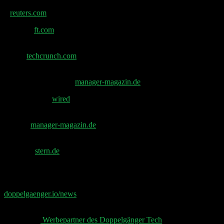
Allbirds rebrandet zu SmartBird, neuer Ex-AWS-CEO
–
reuters.com
Mistral –
ft.com
TechCrunch: ChatGPT-Marktanteil fällt erstmals unter
50% –
techcrunch.com
Sono Motors: Trump-Manager macht aus Solarauto-
Firma Bitcoin-Bude –
manager-magazin.de
Trump Texts –
wired
1Komma5° plant Börsengang & Frontalangriff auf
Enpal –
manager-magazin.de
Stern: Jens Spahn in der Kritik nach Peter-Thiel-
Treffen –
stern.de
📧 Abonniere jetzt den Doppelgänger Newsletter auf
doppelgaenger.io/news⁠⁠⁠⁠⁠⁠
und erhalte jeden Montag die
relevanten News der Woche 📧
👋 Aktuelle
⁠⁠⁠⁠⁠⁠ Werbepartner des Doppelgänger Tech