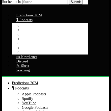
Suche nach:
Predictions 2024
🎙️ Podcasts
Apple Podcasts
Spotify
YouTube
Google Podcasts
Amazon Music
RSS Feed
Alle Episoden
📧 Newsletter
Discord
📝 Sheet
Werbung
Predictions 2024
🎙️ Podcasts
Apple Podcasts
Spotify
YouTube
Google Podcasts