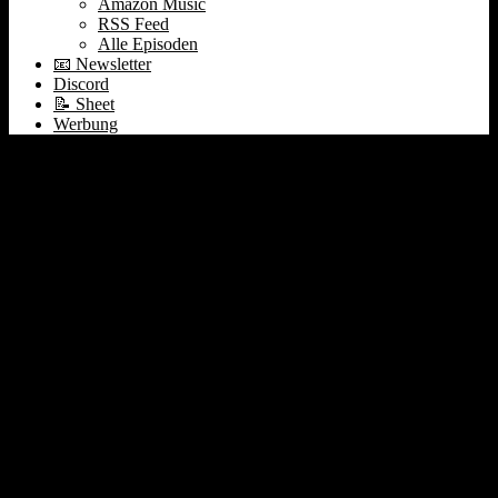
Amazon Music
RSS Feed
Alle Episoden
📧 Newsletter
Discord
📝 Sheet
Werbung
Google gewinnt
Consumer-AI | G7 Gipfel
AI-Kulturkampf | Jens
Spahn & Peter Thiel
#572