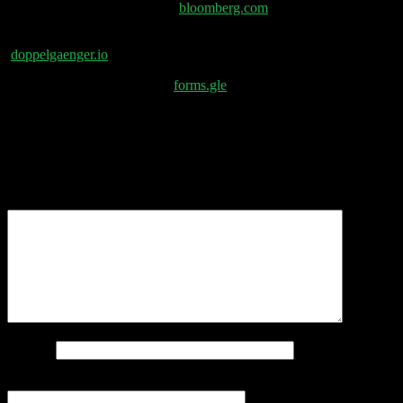
Wahlverlosung 2024 stellen –
bloomberg.com
Doppelgänger #500 Party Losverfahren –
doppelgaenger.io
DG Open #02 Bewerbung –
forms.gle
Schreibe einen Kommentar
Deine E-Mail-Adresse wird nicht veröffentlicht.
Erforderliche Felder sind mit
*
markiert
Kommentar
*
Name
*
E-Mail-Adresse
*