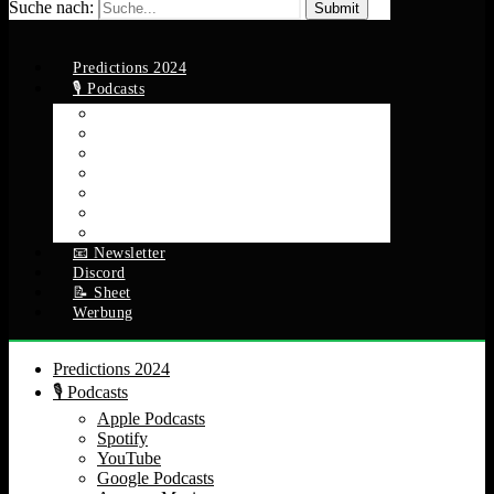
Suche nach:
Predictions 2024
🎙️ Podcasts
Apple Podcasts
Spotify
YouTube
Google Podcasts
Amazon Music
RSS Feed
Alle Episoden
📧 Newsletter
Discord
📝 Sheet
Werbung
Predictions 2024
🎙️ Podcasts
Apple Podcasts
Spotify
YouTube
Google Podcasts