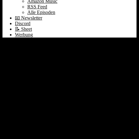
Amazon Music
RSS Feed
Alle Episoden
📧 Newsletter
Discord
📝 Sheet
Werbung
Nvidia, Snowflake,
Crowdstrike Earnings &
Nobelpreis für M&A
#488