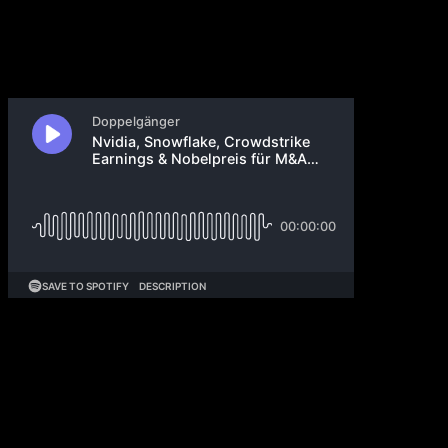
30. August 2025
Wir durchleuchten die Nvidia-Earnings, China will
seine KI-Chip-Produktion verdreifachen. DeepSeek
kündigt die Kompatibilität seines neuesten Modells mit
heimischen Chips an, während Cambricon
Rekordgewinne erzielt. Microsoft und OpenAI ringen
um eine Umstrukturierung, die sich bis ins nächste
Jahr zieht, und Meta verliert Forscher an OpenAI. Das