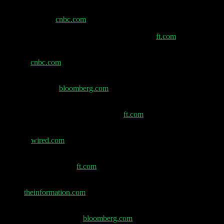
Nvidia übertrifft Erwartungen, KI-Ausgaben sollen
weiter steigen –
cnbc.com
China will KI-Chip-Produktion verdreifachen –
ft.com
DeepSeek-Modell kompatibel mit Chinas neuen KI-
Chips –
cnbc.com
China AI-Schlüsselakteur Cambricon verzeichnet
Rekordgewinn –
bloomberg.com
Microsoft-Gespräche verschieben OpenAI-
Umstrukturierung auf nächstes Jahr –
ft.com
Forscher verlassen Metas neues Superintelligenz-
Labor –
wired.com
KI-Start-up Lovable erhält Finanzierungsangebote bei
4 Mrd. $ Bewertung –
ft.com
Wie Google die Ad-Tech-Einheit unabhängig machen
will –
theinformation.com
CrowdStrikes Quartalsprognose verfehlt
Analystenschätzungen –
bloomberg.com