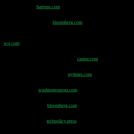
Lutnik Defense –
barrons.com
USA veröffentlicht BIP-Daten auf Blockchain in
Trump-Krypto-Initiative –
bloomberg.com
Trumps Medienfirma startet neues Geschäft zum Kauf
von Milliarden in Nischen-Kryptowährung – WSJ –
wsj.com
Tether, SoftBank Group und Jack Mallers gründen
Bitcoin-Unternehmen „Twenty One“ –
cantor.com
Ein Teenager war suizidgefährdet. ChatGPT war der
Freund, dem er sich anvertraute. –
nytimes.com
Meta-Chatbot gibt Teenagern Tipps zu
Selbstverletzung –
washingtonpost.com
Meta-CEO Mark Zuckerberg lobbyierte bei Trump
wegen Digitalsteuern –
bloomberg.com
Mark Zuckerberg kündigt Änderungen bei Metas
Inhaltsmoderation an –
techpolicy.press
Elon Musk muss sich Betrugsklage wegen