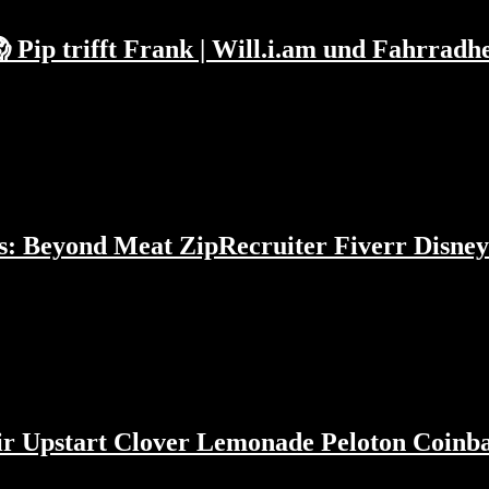
ip trifft Frank | Will.i.am und Fahrradhel
ublikum über Google, Amazon, Apple, Facebook, Twitter,...
gs: Beyond Meat ZipRecruiter Fiverr Disne
er & Elon Musk zu sprechen. Davor haben wir...
ir Upstart Clover Lemonade Peloton Coinb