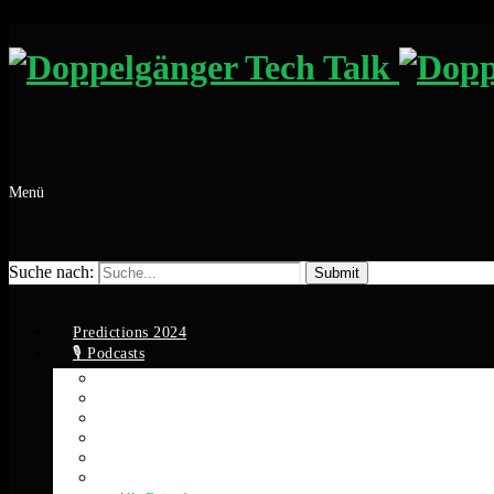
Menü
Suche nach:
Predictions 2024
🎙️ Podcasts
Apple Podcasts
Spotify
YouTube
Google Podcasts
Amazon Music
RSS Feed