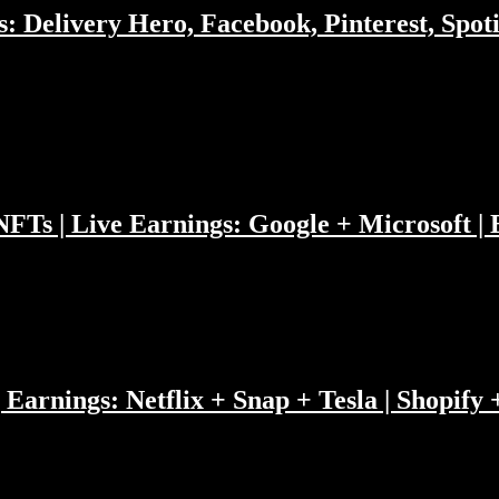
: Delivery Hero, Facebook, Pinterest, Spot
kaufen oder kommt der Tech-Turnaround? Wie liefen Pips Pair-Trades in.
 NFTs | Live Earnings: Google + Microsoft |
kommen wir aus der Techkrise raus? Philipp...
 Earnings: Netflix + Snap + Tesla | Shopify 