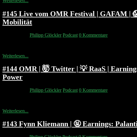
Weiterlesen...
#145 Live vom OMR Festival | GAFAM | 😱 P
Mobilität
19. Mai 2022
Philipp Glöckler
Podcast
0 Kommentare
In dieser besonderen Folge reden wir live vor einem ~ 5000 Leute P
Weiterlesen...
#144 OMR | 🤯 Twitter | 💡 RaaS | Earnin
Power
14. Mai 2022
Philipp Glöckler
Podcast
0 Kommentare
Nach der Aufnahme hat Pip Philipp nochmal angerufen um über Twitt
Weiterlesen...
#143 Fynn Kliemann | 🤬 Earnings: Palant
11. Mai 2022
Philipp Glöckler
Podcast
0 Kommentare