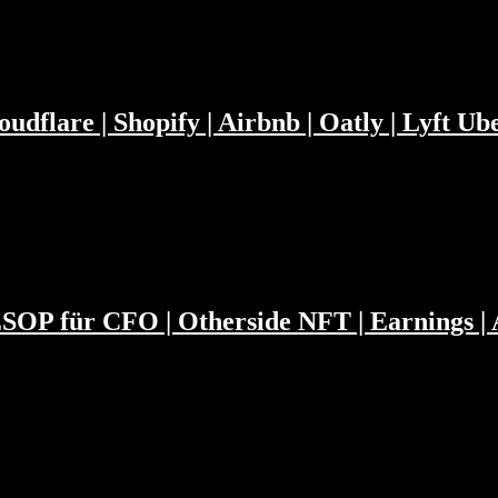
inen Job behalten in dem man...
dflare | Shopify | Airbnb | Oatly | Lyft Ube
en Global Tactics. Was macht man mit zu viel Geld in...
| ESOP für CFO | Otherside NFT | Earnings |
feerösterei investieren? Was wäre ein fairer ESOP für...