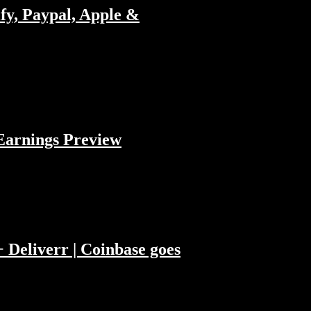
ify, Paypal, Apple &
..
 Earnings Preview
+ Deliverr | Coinbase goes