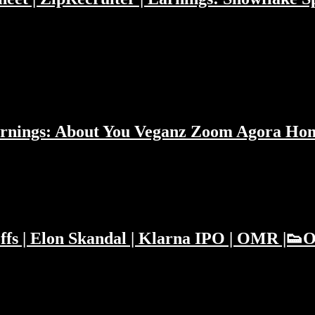
wird. Community Grill: ZipRecruiter in Gefahr bei so viel Layoffs?..
| Earnings: About You Veganz Zoom Agora 
r. Dazu wieder eine Menge Earnings: About You, Veganz,...
fs | Elon Skandal | Klarna IPO | OMR |👟
rce und DTC Earnings ein: SEA Limited, Coupang,...