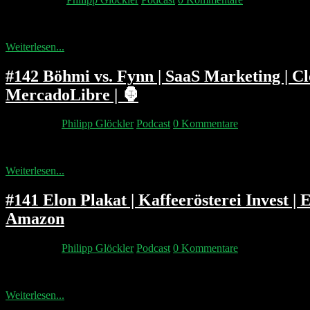
Waren wir in der letzten Folge zu nett zu Fynn Kliemann? Soll man e
Weiterlesen...
#142 Böhmi vs. Fynn | SaaS Marketing | Clou
MercadoLibre | 🦍
7. Mai 2022
Philipp Glöckler
Podcast
0 Kommentare
Jan Böhmermann rasiert Fynn Kliemann und unseren Hoodie Produzent
Weiterlesen...
#141 Elon Plakat | Kaffeerösterei Invest 
Amazon
4. Mai 2022
Philipp Glöckler
Podcast
0 Kommentare
Warum hängen Elon Musk Plakate in Hamburg? Würden wir in eine Kaf
Weiterlesen...