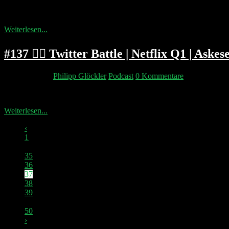
Elon hat Funding secured. Philipp launcht Lollipod. Wie kann man in 
Weiterlesen...
#137 🤼‍♂️ Twitter Battle | Netflix Q1 | Ask
20. April 2022
Philipp Glöckler
Podcast
0 Kommentare
Die Doppelgänger geben Euch ein Update über die Twitter-Übernah
Weiterlesen...
‹
1
…
35
36
37
38
39
…
50
›