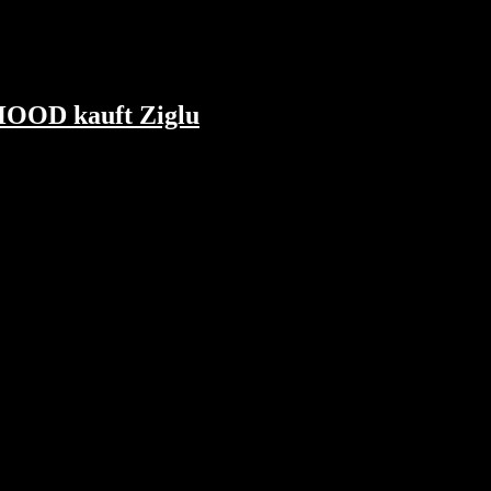
| $HOOD kauft Ziglu
t mischt...