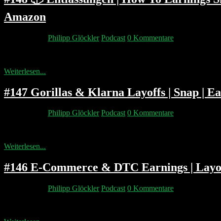
Amazon
28. Mai 2022
Philipp Glöckler
Podcast
0 Kommentare
Best of schlechtesten Entlassungen. Was machen, wenn man gekündigt 
Weiterlesen...
#147 Gorillas & Klarna Layoffs | Snap 
25. Mai 2022
Philipp Glöckler
Podcast
0 Kommentare
Gorillas und Klarna entlassen Leute. Snap warnt und zieht alle runte
Weiterlesen...
#146 E-Commerce & DTC Earnings | Layof
21. Mai 2022
Philipp Glöckler
Podcast
0 Kommentare
Wer darf auf der OMR23 nicht fehlen? Wir tauchen tief in E-Comme