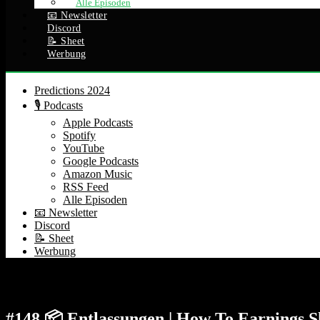
Alle Episoden
📧 Newsletter
Discord
📝 Sheet
Werbung
Predictions 2024
🎙️ Podcasts
Apple Podcasts
Spotify
YouTube
Google Podcasts
Amazon Music
RSS Feed
Alle Episoden
📧 Newsletter
Discord
📝 Sheet
Werbung
Alle Podcast Episoden auf einem Blick
#148 📦 Entlassungen | How To Earnings Sh