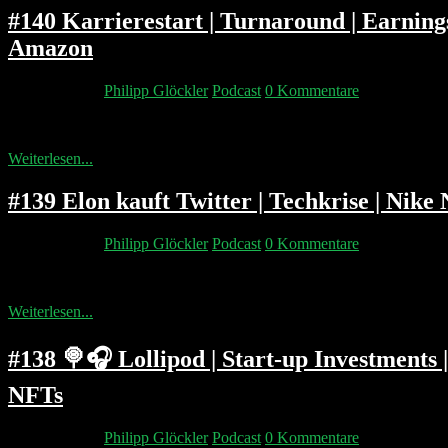
#140 Karrierestart | Turnaround | Earnings
Amazon
30. April 2022
Philipp Glöckler
Podcast
0 Kommentare
Worauf sollte man beim Karrierestart bei einem Start-up achten? Ver
Weiterlesen...
#139 Elon kauft Twitter | Techkrise | Nike
27. April 2022
Philipp Glöckler
Podcast
0 Kommentare
Elon kauft Twitter und findet es uncool dass Bill Tesla shortet. Wie 
Weiterlesen...
#138 🍭🎧 Lollipod | Start-up Investments |
NFTs
23. April 2022
Philipp Glöckler
Podcast
0 Kommentare