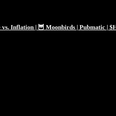
Start-ups investieren? Wie waren die Snap Earnings und...
ese vs. Inflation | 🦉 Moonbirds | Pubmatic 
meschlacht des Elon Musk. Neben Thoma Bravo und Apollo Managemen