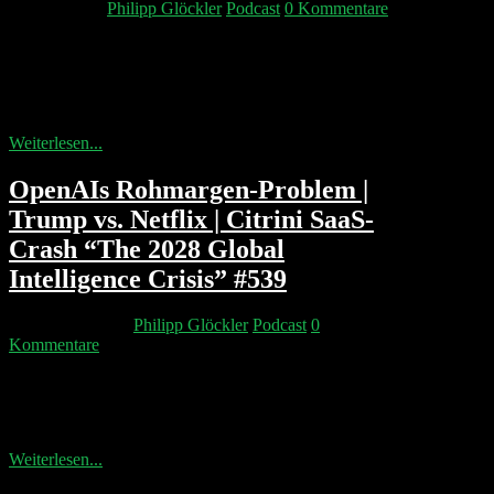
7. März 2026
Philipp Glöckler
Podcast
0 Kommentare
Mistral schwenkt ins Beratungsgeschäft. Sam Altman
nennt den Pentagon-Deal „opportunistisch und
sloppy“, ändert den Vertrag nachträglich und erntet
Community...
Weiterlesen...
OpenAIs Rohmargen-Problem |
Trump vs. Netflix | Citrini SaaS-
Crash “The 2028 Global
Intelligence Crisis” #539
25. Februar 2026
Philipp Glöckler
Podcast
0
Kommentare
OpenAI korrigiert seine Umsatzerwartungen erneut
nach oben: $284 Mrd. bis 2030, davon $150 Mrd. aus
dem Consumer-Geschäft . Anthropic...
Weiterlesen...