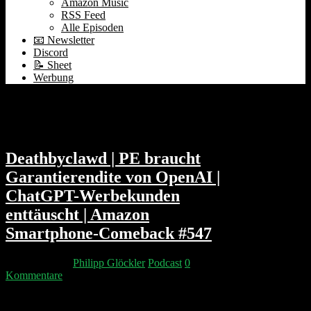
Amazon Music
RSS Feed
Alle Episoden
📧 Newsletter
Discord
📝 Sheet
Werbung
Alle Podcast Episoden auf einem
Blick
Deathbyclawd | PE braucht
Garantierendite von OpenAI |
ChatGPT-Werbekunden
enttäuscht | Amazon
Smartphone-Comeback #547
25. März 2026
Philipp Glöckler
Podcast
0
Kommentare
OpenAI bietet Private-Equity-Partnern eine garantierte