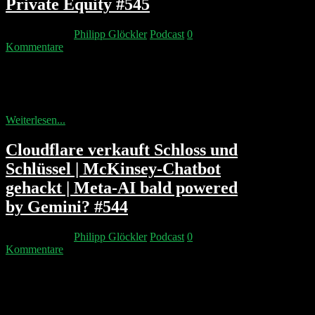
Private Equity #545
18. März 2026
Philipp Glöckler
Podcast
0
Kommentare
Der Iran-Krieg bedroht über die Sperrung der Straße
von Hormuz globale Lieferketten: Öl, Helium für die
Chipproduktion, Düngemittel und...
Weiterlesen...
Cloudflare verkauft Schloss und
Schlüssel | McKinsey-Chatbot
gehackt | Meta-AI bald powered
by Gemini? #544
14. März 2026
Philipp Glöckler
Podcast
0
Kommentare
Cloudflare launcht eine Crawl-API, die Webseiten-
Scraping radikal vereinfacht. Google schließt die $32
Mrd. Wiz-Übernahme ab. Ein Security-Startup hackt
McKinseys...