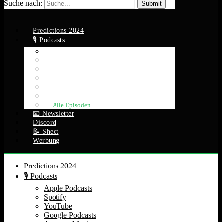
Suche nach:
Predictions 2024
🎙️ Podcasts
Apple Podcasts
Spotify
YouTube
Google Podcasts
Amazon Music
RSS Feed
Alle Episoden
📧 Newsletter
Discord
📝 Sheet
Werbung
Predictions 2024
🎙️ Podcasts
Apple Podcasts
Spotify
YouTube
Google Podcasts