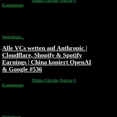
18. Februar 2026
Philipp Glöckler
Podcast
0
Kommentare
Der Instagram-Moment der AI-Ära: OpenClaw-
Entwickler Peter Steinberger geht zu OpenAI –
mutmaßlich für einen Milliardenbetrag. Chip-
Knappheit eskaliert: Sony verschiebt...
Weiterlesen...
Alle VCs wetten auf Anthropic |
Cloudflare, Shopify & Spotify
Earnings | China kopiert OpenAI
& Google #536
14. Februar 2026
Philipp Glöckler
Podcast
0
Kommentare
Waymo hat doch Menschen im Hintergrund: Remote-
Operatoren auf den Philippinen übernehmen, wenn
ein Fahrzeug nicht weiterkommt – inklusive Infinite-
Money-Glitch...
Weiterlesen...