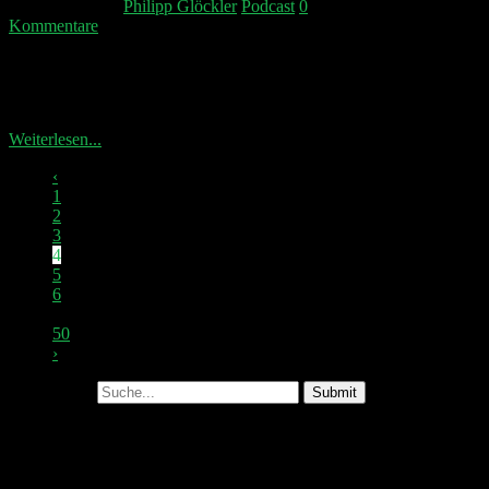
4. Februar 2026
Philipp Glöckler
Podcast
0
Kommentare
Scott Galloway ruft mit „Resist and Unsubscribe“ zum
Boykott der großen Tech-Unternehmen auf.
Capgemini trennt sich von seiner US-Tochter...
Weiterlesen...
‹
1
2
3
4
5
6
…
50
›
Suche nach:
Abonniere unseren Podcast