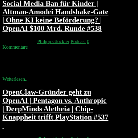
Social Media Ban für Kinder |
Altman-Amodei Handshake-Gate
| Ohne KI keine Beförderung? |
OpenAI $100 Mrd. Runde #538
21. Februar 2026
Philipp Glöckler
Podcast
0
Kommentare
Merz sympathisiert mit einem Social Media Ban für
Kinder. Google holt sich mit Gemini 3.1 die
Benchmark-Krone zurück. OpenAI...
Weiterlesen...
OpenClaw-Gründer geht zu
OpenAI | Pentagon vs. Anthropic
| DeepMinds Aletheia | Chip-
Knappheit trifft PlayStation #537