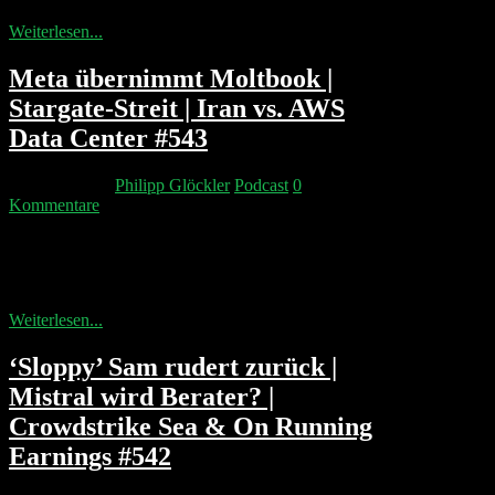
Weiterlesen...
Meta übernimmt Moltbook |
Stargate-Streit | Iran vs. AWS
Data Center #543
11. März 2026
Philipp Glöckler
Podcast
0
Kommentare
Anthropic beziffert den Umsatzschaden auf $350 Mio.
und klagt gegen die Supply-Chain-Risk-Einstufung.
Big Tech stützt Anthropic: Amazon, Google und...
Weiterlesen...
‘Sloppy’ Sam rudert zurück |
Mistral wird Berater? |
Crowdstrike Sea & On Running
Earnings #542