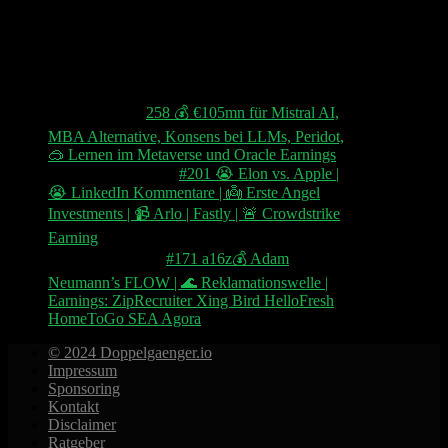
Neueste Kommentare
Theilemann
zu
258 💰 €105mn für Mistral AI,
MBA Alternative, Konsens bei LLMs, Peridot,
🥽 Lernen im Metaverse und Oracle Earnings
Ingo Theilemann
zu
#201 😭 Elon vs. Apple |
😭 LinkedIn Kommentare | 👼 Erste Angel
Investments | 📹 Arlo | Fastly | 🚨 Crowdstrike
Earning
chaim schipper
zu
#171 a16z💰 Adam
Neumann’s FLOW | 🌊 Reklamationswelle |
Earnings: ZipRecruiter Xing Bird HelloFresh
HomeToGo SEA Agora
© 2024 Doppelgaenger.io
Impressum
Sponsoring
Kontakt
Disclaimer
Ratgeber