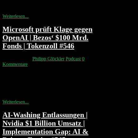
Mindestrendite von 17,5%. Parallel will OpenAI seine
Belegschaft bis Ende 2026 auf 8.000 verdoppeln....
Weiterlesen...
Microsoft prüft Klage gegen
OpenAI | Bezos‘ $100 Mrd.
Fonds | Tokenzoll #546
21. März 2026
Philipp Glöckler
Podcast
0
Kommentare
Deutschland plant bis 2030 seine Datacenter-
Kapazitäten zu verdoppeln und KI-Leistung zu
vervierfachen. Sam Altman bedankt sich tone-deaf bei
Entwicklern...
Weiterlesen...
AI-Washing Entlassungen |
Nvidia $1 Billion Umsatz |
Implementation Gap: AI &