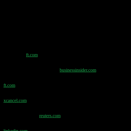
(00:52:13) Enhanced Games Flop
(00:57:49) Samsung-Streik: 290k Bonus
(01:01:57) KI-Halluzinationen in Wissenschaft
Shownotes
AI guardrails stripped from Meta and Google models
in minutes –
ft.com
Satya Nadellas KI-Leadership-Reset: Microsoft löst
Senior-Leadership-Team auf –
businessinsider.com
Uber bietet 38 Euro pro Aktie für Delivery Hero –
ft.com
Meta launcht Forum-App als Reddit-Challenge –
xcancel.com
EU plant dreistellige Mio.-Strafe gegen Google wegen
Self-Preferencing –
reuters.com
Timnit Gebru zum Anthropic-Auftritt im Vatikan –
linkedin.com