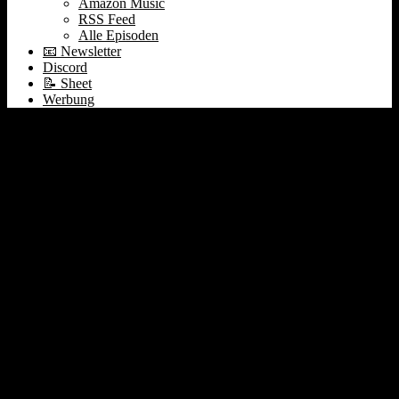
Amazon Music
RSS Feed
Alle Episoden
📧 Newsletter
Discord
📝 Sheet
Werbung
Schrödingers IPO |
Papst + Anthropic | 1997
oder 2000? #565
27. Mai 2026