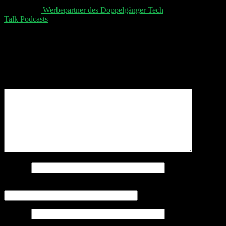
👋 Aktuelle
⁠⁠⁠⁠⁠⁠ Werbepartner des Doppelgänger Tech
Talk Podcasts⁠⁠⁠⁠⁠⁠
, unser Sheet und der Disclaimer 👋
Schreibe einen Kommentar
Deine E-Mail-Adresse wird nicht veröffentlicht.
Erforderliche Felder sind mit
*
markiert
Kommentar
*
Name
*
E-Mail-Adresse
*
Website