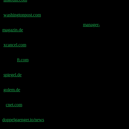
Papst Leo: Erste Enzyklika zur KI-Ethik –
washingtonpost.com
Papst Leo XIV. fordert strenge KI-Regeln –
manager-
magazin.de
David Sacks reagiert auf Papst-Enzyklika –
xcancel.com
Trump verschärft Greencard-Enforcement (FT Gift-
Link) –
ft.com
Enhanced Games endet mit nur einem Weltrekord –
spiegel.de
Samsung zahlt 291.000 Euro Bonus pro Mitarbeiter –
golem.de
KI halluziniert 150.000 falsche Zitate in Wissenschaft
–
cnet.com
📧 Abonniere jetzt den Doppelgänger Newsletter auf
doppelgaenger.io/news⁠⁠⁠⁠⁠⁠
und erhalte jeden Montag die
relevanten News der Woche 📧