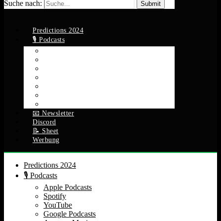
Suche nach:
Predictions 2024
🎙️ Podcasts
Apple Podcasts
Spotify
YouTube
Google Podcasts
Amazon Music
RSS Feed
Alle Episoden
📧 Newsletter
Discord
📝 Sheet
Werbung
Predictions 2024
🎙️ Podcasts
Apple Podcasts
Spotify
YouTube
Google Podcasts