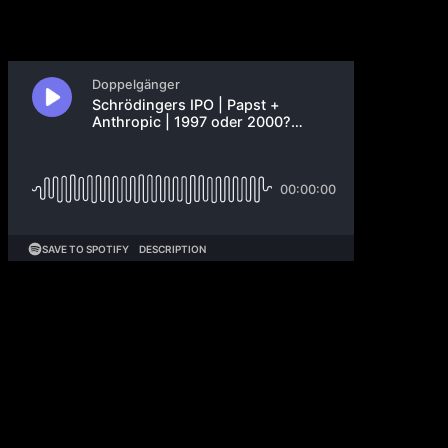
Papst Leo veröffentlicht seine erste Enzyklika
„Magnifica Humanitas“ zur KI und warnt vor
Ungleichheit und digitalen Sklaven. OpenAI reicht
IPO-Prospekt ein, Altman nennt es „Optionalität“:
Schrödingers IPO. Microsoft löst sein Senior
Leadership Team auf. Uber bietet 38 Euro pro
Delivery Hero Aktie. Meta launcht „Forum“. EU
droht Google mit dreistelliger Millionenstrafe wegen
Self-Preferencing unter DMA.