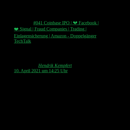
3 comments on “
Doppelgänger Signal-Gruppe:
Warum wir das machen
”
Pingback:
#041 Coinbase IPO | 💔 Facebook |
❤️ Signal | Fraud Companies | Trading |
Einlagensicherung | Amazon - Doppelgänger
TechTalk
Hendrik Kempfert
sagt:
10. April 2021 um 14:25 Uhr
Mega!
Am Osterwochenende wurde mein kompletter
Account bei Facebook gelöscht…und nicht von
mir ! Meine Daten befinden sich auch bisher
nicht im 533 Mio Datenleak, ich habe 2FA
aktiviert bei Facebook genutzt….und natürlich
habe ich auch bei Facebook Alles versucht mich
bemerkbar zu machen….nur Facebook reagiert
offiziell genau null,null. Alle Selftools