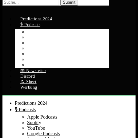
Suche
nach:
Predictions 2024
🎙️ Podcasts
Apple Podcasts
Spotify
YouTube
Google Podcasts
Amazon Music
RSS Feed
Alle Episoden
📧 Newsletter
Discord
📝 Sheet
Werbung
Predictions 2024
🎙️ Podcasts
Apple Podcasts
Spotify
YouTube
Google Podcasts