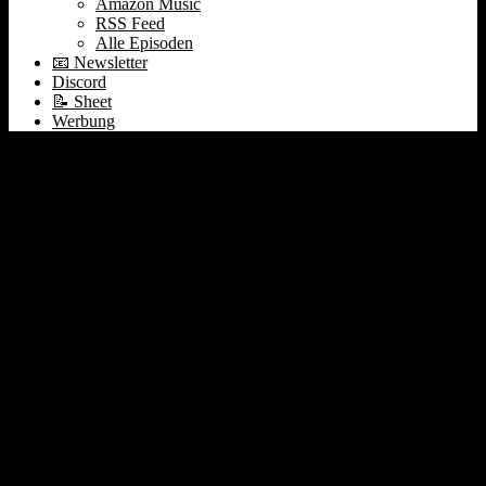
Amazon Music
RSS Feed
Alle Episoden
📧 Newsletter
Discord
📝 Sheet
Werbung
Doppelgänger Signal-
Gruppe: Warum wir das
machen
8. April 2021