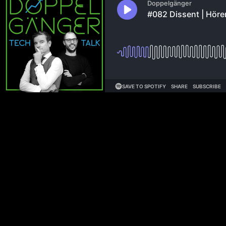
Daran musste ich wieder denken, als ich Prof. Scott Galloway im O
meinte dort, er glaube, dass die Top 100 Podcasts 200 % des Werbepr
profitabel. Alle anderen machen Podcasts, um etwas anderes zu verka
Fokus auf Doppelgänger Vermarktung
Große Podcaster:innen arbeiten am liebsten mit ein paar wenigen W
Partnerschaften werden über Jahre aufgebaut und sind nicht über eine
Monaten gemerkt, dass ich gerne diese „größeren“ Kampagnen verhan
überlegen, was eine gute Host-Read Werbung für den Werbekunden, d
Werbung.
Deshalb habe ich mich im September 2023 dazu entschieden, Lollipo