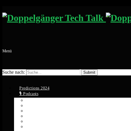
Menü
Suche nach:
Predictions 2024
🎙️ Podcasts
Apple Podcasts
Spotify
YouTube
Google Podcasts
Amazon Music
RSS Feed