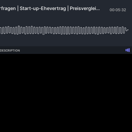
MR Podcast Episode #587 vom 26. April 2023 gehört habe. Galloway
ofits machen. Es sind nur ein paar wenige Podcast-Shows wirklich (seh
ufen oder als Hobby.
erbekunden über einen längeren Zeitraum zusammen. Diese
 Self-Service-Plattform abbildbar. Zudem habe ich in den letzten
dle und gleichzeitig wirklich Spaß dabei habe, mit den Werbekunden 
en Podcast-Host als auch die Hörer wäre. Ich nenne es Host-Created
d zu beenden.