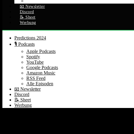
Alle Episoden
📧 Newsletter
Discord
📝 Sheet
Werbung
Predictions 2024
🎙️ Podcasts
Apple Podcasts
Spotify
YouTube
Google Podcasts
Amazon Music
RSS Feed
Alle Episoden
📧 Newsletter
Discord
📝 Sheet
Werbung
Lollipod Learnings
Warum ich Lollipod beendet habe