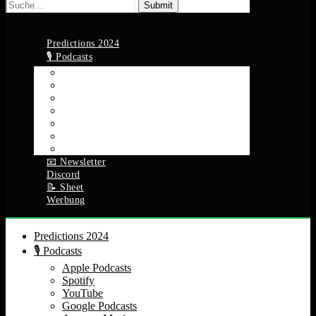
Suche
nach:
Predictions 2024
🎙️ Podcasts
Apple Podcasts
Spotify
YouTube
Google Podcasts
Amazon Music
RSS Feed
Alle Episoden
📧 Newsletter
Discord
📝 Sheet
Werbung
Predictions 2024
🎙️ Podcasts
Apple Podcasts
Spotify
YouTube
Google Podcasts