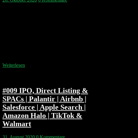
Pips Netflix-Trading-Taktik aus Folge 3 ist
aufgegangen und hat den Doppelgängern 3.000 EUR
gebracht. Weniger Trading-Erfolg hatte Robo-Advisor
Scalable Capital, und dazu stehen die Fintechs
zunehmend mit Sicherheitsherausforderungen im
Rampenlicht. N26 bricht sein Zinsversprechen. Mit
Airbnb, AboutYou und Ant Financial stehen drei
wirklich spannende IPOs an und natürlich beleuchten
wir den US Antitrust Case gegen…
Weiterlesen
#009 IPO, Direct Listing &
SPACs | Palantir | Airbnb |
Salesforce | Apple Search |
Amazon Halo | TikTok &
Walmart
31. August 2020
0 Kommentare