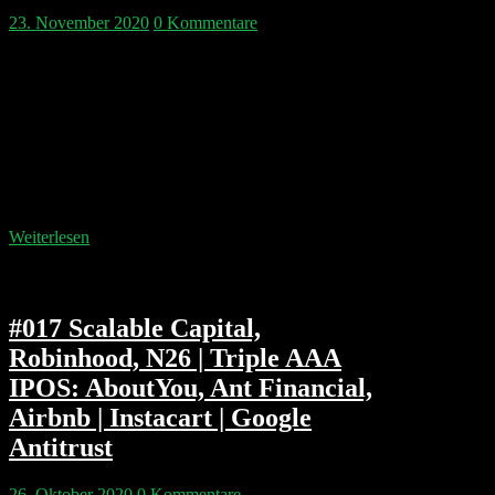
23. November 2020
0 Kommentare
Das Thema der Woche ist sicher das Airbnb IPO –
aber wie kommt man überhaupt an die Aktien und
wann sollte man kaufen? Wie groß ist der Einfluß von
uns Klein(st)investoren überhaupt und können wir
Märkte bewegen? Wir versuchen es zu verstehen. In
den GAFA News glänzt Amazon mit dem
Markteintritt in berschreibungspflichtige Medikamente
(USA)…
Weiterlesen
#017 Scalable Capital,
Robinhood, N26 | Triple AAA
IPOS: AboutYou, Ant Financial,
Airbnb | Instacart | Google
Antitrust
26. Oktober 2020
0 Kommentare