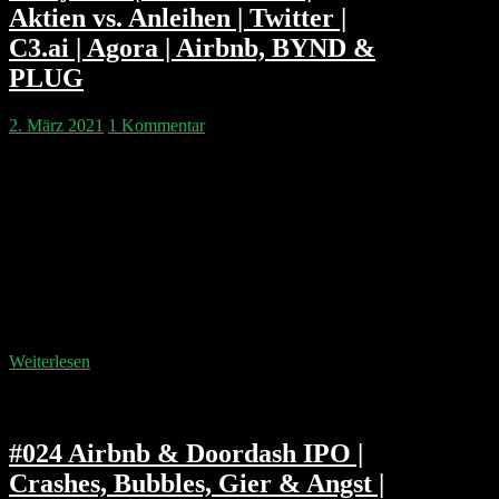
Aktien vs. Anleihen | Twitter |
C3.ai | Agora | Airbnb, BYND &
PLUG
2. März 2021
1 Kommentar
Wir diskutieren die Turbulenzen der letzten Woche
und den Zusammenhang von Aktien und Anleihe-
Renditen. Außerdem sind die Börsengänge von
RobinHood und Coinbase, sowie die IPO-
Ankündigung von Oatly Thema. Neue Ergebnisse
gibe es von Beyond Meat, Jumia, Airbnb, Plug Power
und Etsy. Kapitelmarken: 00:05:47 Wochenrückblick
00:10:23 RobinHood IPO 00:15:50 Coinbase IPO mit
Rapper Nas und Andreessen…
Weiterlesen
#024 Airbnb & Doordash IPO |
Crashes, Bubbles, Gier & Angst |