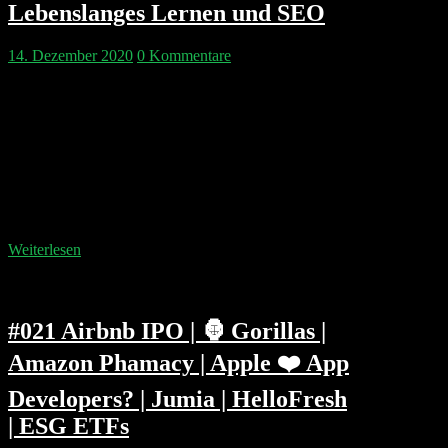
Lebenslanges Lernen und SEO
14. Dezember 2020
0 Kommentare
Natürlich sprechen Philipp & Pip über die Mega-IPOs
von Doordash und Airbnb. Sie fragen sich aber auch
wie lange die Rallye noch anhalten kann. Wir
diskutieren wie gute Teams aussehen und wie man in
seinen 40ern noch attraktives Arbeitnehmermaterial
bleiben kann. Abgerundet wird die Show mit Amazon
Ausblicken und Antitrust-Themen. Kapitelmarken:
00:04:40.000 Börsen Crash Geschichte:…
Weiterlesen
#021 Airbnb IPO | 🦍 Gorillas |
Amazon Phamacy | Apple ❤️ App
Developers? | Jumia | HelloFresh
| ESG ETFs