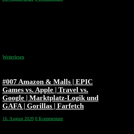
Philipp & Pip beantworten endlich mal Hörerfragen
und beschäftigen sich dabei mit dem IPO Prozess
„Going Public“. Pip erklärt Unterschiede zwischen
klassischem IPO, Direct Listing a la Spotify und
SPACs (Special Purpose Acquisition Companies).
Philipp Glöckler teilt Learnings aus Why Own It und
9flats vs. Airbnb Zeiten. Wir staunen über Salesforce
($CRM), zweifeln an Palantir…
Weiterlesen
#007 Amazon & Malls | EPIC
Games vs. Apple | Travel vs.
Google | Marktplatz-Logik und
GAFA | Gorillas | Farfetch
16. August 2020
0 Kommentare
Bekommt Amazon ein Logenplatz für die Beerdigung