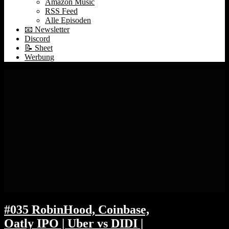
Amazon Music
RSS Feed
Alle Episoden
📧 Newsletter
Discord
📝 Sheet
Werbung
#035 RobinHood, Coinbase,
Oatly IPO | Uber vs DIDI |