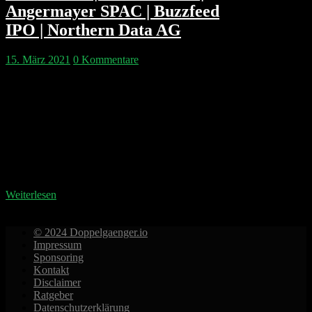
Angermayer SPAC | Buzzfeed
IPO | Northern Data AG
15. März 2021
0 Kommentare
Warum ihr nicht mehr als 100.000 EUR bei einer
einzelnen Bank lassen solltet erklären wir heute am
Beispiel des Softbank-Invest Greensill Bank. In der
Antitrust-Corner geht es um Präsident Bidens neue
Berater Tim Wu und Lina Khan. Die österreichische
Crypto-Plattform Bitpanda könnte schon bald
Fractional Shares und 24/7 Trading anbieten. Dazu
baut man Finanzinstrumente die…
Weiterlesen
© 2024 Doppelgaenger.io
Impressum
Sponsoring
Kontakt
Disclaimer
Ratgeber
Datenschutzerklärung