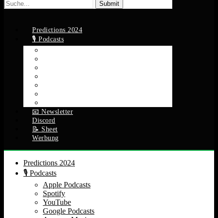
Suche
nach:
Predictions 2024
🎙️ Podcasts
Apple Podcasts
Spotify
YouTube
Google Podcasts
Amazon Music
RSS Feed
Alle Episoden
📧 Newsletter
Discord
📝 Sheet
Werbung
Predictions 2024
🎙️ Podcasts
Apple Podcasts
Spotify
YouTube
Google Podcasts