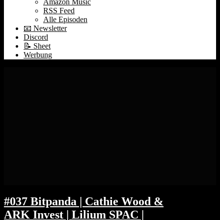
Amazon Music
RSS Feed
Alle Episoden
📧 Newsletter
Discord
📝 Sheet
Werbung
#037 Bitpanda | Cathie Wood &
ARK Invest | Lilium SPAC |