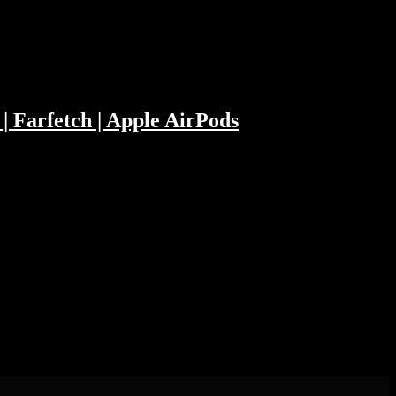
erschreibungspflichtige Medikamente (USA)
 | Farfetch | Apple AirPods
 Hier nochmal die original Aufnahme.
 Philipp hat die Video Chat App Around