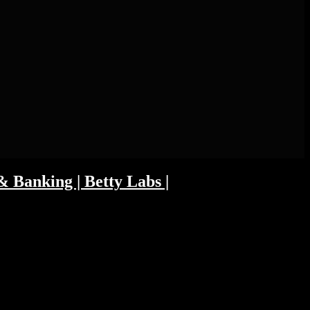
 Banking | Betty Labs |
en konnte. Eigentlich sollten die Banken
 Internet Leaders Fund von Jan Beckers