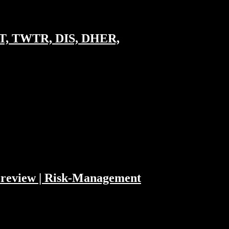
NET, TWTR, DIS, DHER,
und den Google Qualitätsfaktor. Wenig ❤️
n SPACs man sehen könnte und welche
Preview | Risk-Management
1:18 Das Geschäftsmodell von Robinhood
arnings 01:54:55 Microsoft Earnings