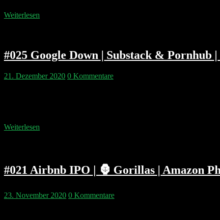
Weiterlesen
#025 Google Down | Substack & Pornhub | 
21. Dezember 2020
0 Kommentare
Verkehrte Welt: Pip stellt Philipp sechs Fragen und der schwadronie
Apple und Facebook Beef haben. Warum der CIA die europäische Clou
Marketing Advisor bei…
Weiterlesen
#021 Airbnb IPO | 🦍 Gorillas | Amazon P
23. November 2020
0 Kommentare
Das Thema der Woche ist sicher das Airbnb IPO – aber wie kommt man