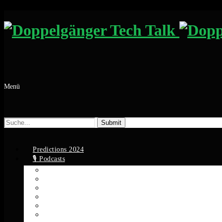
Menü
Suche
nach:
Predictions 2024
🎙️ Podcasts
Apple Podcasts
Spotify
YouTube
Google Podcasts
Amazon Music
RSS Feed