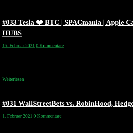
#033 Tesla ❤️ BTC | SPACmania | Apple 
HUBS
15. Februar 2021
0 Kommentare
An einem romantischen Valentins-Sonntag sinnieren Philipp & Pip ü
verdienen unserer Meinung nach RobinHood CEO Vlad Tenev und di
Unternehmen besseres verdient haben. Besinnlich beschlossen wird 
Weiterlesen
#031 WallStreetBets vs. RobinHood, Hedg
1. Februar 2021
0 Kommentare
Kapitelmarken: 00:02:43 Andrew Left und Citron Research 00:06:2
00:44:26 Hedgefonds erklärt 01:18:12 Die wahren Gewinner der GME