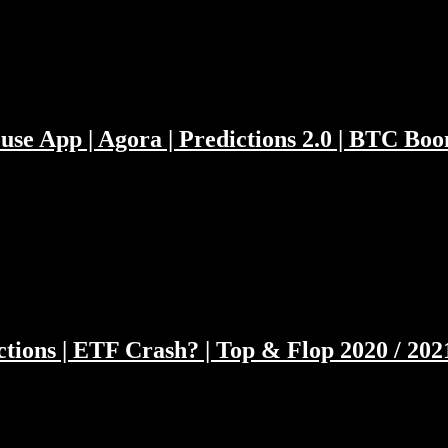
turm aufs Capitol. In der Geschichtsstunde gibt es etwas über Cisco z
use App | Agora | Predictions 2.0 | BTC Bo
libaba und ANT Financial aussieht. Hat Präsident Xi Jack schon eing
us der EU und wissen nicht warum die SPACs in der EU nicht zuschla
ctions | ETF Crash? | Top & Flop 2020 / 202
el für 2021. Herr Gloeckler glänzt mit durchdachten Predictions über
ode des Jahres, und deswegen darf und muss sie auch etwas länger daue