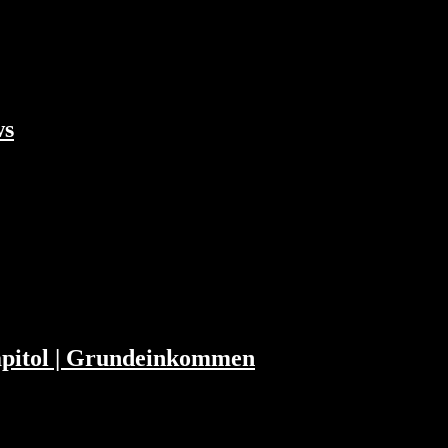
house…
ws
nal und Facebook 00:31:31 Shop App als
rust: Google vs. Australien 00:57:07 Apple
 Capitol | Grundeinkommen
ersal Basic Income (Grundeinkommen), Apple