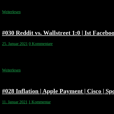
01:58:10 Amazon Earnings Predictions Doppelgänger Tech Talk Podc
Weiterlesen
#030 Reddit vs. Wallstreet 1:0 | Ist Face
25. Januar 2021
0 Kommentare
Kapitelmarken: 00:01:54 Cum Ex 00:05:51 Gamestop: Shortsqueez un
Konkurrenz für Google Maps 00:37:24 Microsoft Earnings 00:44:45 P
Vault 01:04:04 Hörerfrage zu Search 01:18:41 Die Woche auf Club
Weiterlesen
#028 Inflation | Apple Payment | Cisco | 
11. Januar 2021
1 Kommentar
Die Newslage der Woche lässt keine Zeit für Hörerfragen. Komischer