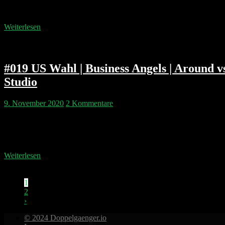
überhaupt und können wir Märkte bewegen? Wir versuchen es zu ver
…
Weiterlesen
#019 US Wahl | Business Angels | Around vs
Studio
9. November 2020
2 Kommentare
Wir haben ein Experiment gewagt und die Folge 19 15% schneller gem
Philipp & Pip tauschen ihre Erkenntnisse aus den US-Wahlen aus und
getestet….
Weiterlesen
1
2
›
© 2024 Doppelgaenger.io