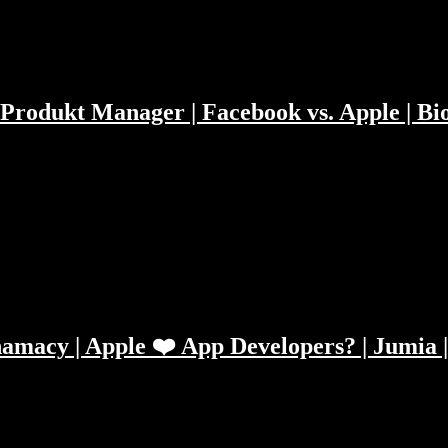
Produkt Manager | Facebook vs. Apple | Bio
rt eine halbe Stunde über Produktmanager. Ansonsten erklären wir was S
d mitbaut und was der feuchte Traum von Milliardären ist. Kapitelma
hamacy | Apple ❤️ App Developers? | Jumia 
 überhaupt an die Aktien und wann sollte man kaufen? Wie groß ist de