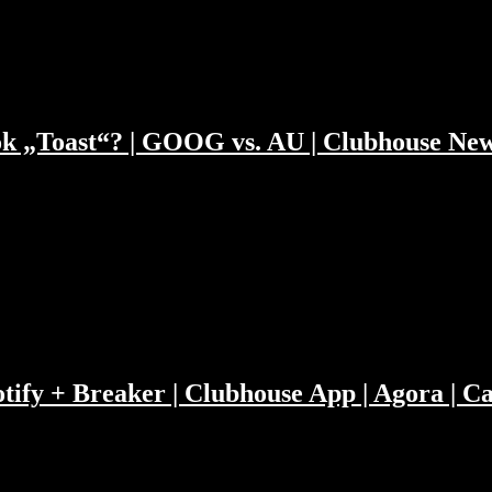
ast Disclaimer https://www.doppelgaenger.io/disclaimer/ Unser Club
book „Toast“? | GOOG vs. AU | Clubhouse Ne
d die Macht der Retail Investoren 00:21:05 WhatsApp, Telegram, Sig
redictions Review: Agora, IG Gruppe, Northern Genesis 00:51:15 Antit
house…
Spotify + Breaker | Clubhouse App | Agora |
weise stellt Philipp dafür umso bessere Fragen. Wir diskutieren Univ