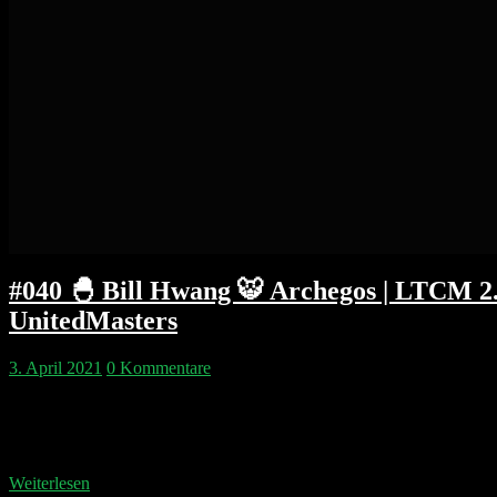
#040 🐣 Bill Hwang 🐯 Archegos | LTCM 2.0
UnitedMasters
3. April 2021
0 Kommentare
Wir erklären warum Bill Hwang’s Archegos Capital Family Office mit 
besser aus dem LTCM (Long-Term Capital Management) Vorfall von 1
(BIT Capital)…
Weiterlesen