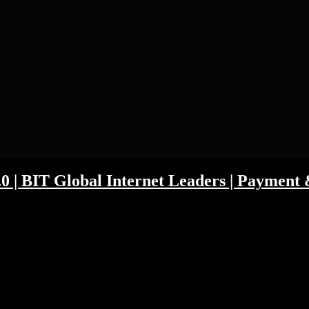
 | BIT Global Internet Leaders | Payment &
nur 10 Milliarden US-Dollar einzelne Aktien 55% in den Keller schick
998 gelernt haben. Ein Hörer möchte wissen was wir vom BIT Global