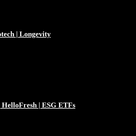
tech | Longevity
ubstack mit Pornstars zu tun hat, warum
rken: 00:06:24 Glöckler als Produkt und
| HelloFresh | ESG ETFs
r Einfluß von uns Klein(st)investoren