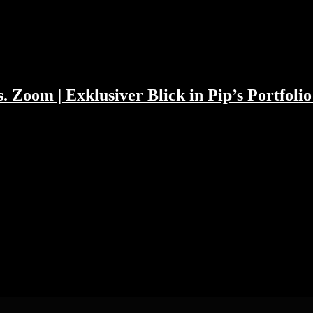
stehen. In den GAFA News glänzt Amazon mit dem Markteintritt in b
. Zoom | Exklusiver Blick in Pip’s Portfolio
acht. Für alle, dich uns in normaler Geschwindigkeit hören möchten.
 entdecken ein paar spannende Aspekte. Top 5 Business Angel Tricks.