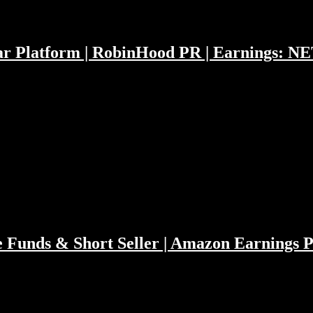
Car Platform | RobinHood PR | Earnings: 
ber die Apple Auto Plattform, Facebooks Clubhouse und iWatch Clone 
e SPAC Revolutionsgarde. Trotzdem tippen wir welche europäische
die…
e Funds & Short Seller | Amazon Earnings 
1 Gorillas Konkurent Flink 00:10:20 Die Woche der Meme Stocks 00:3
 Rallye 01:24:39 Depot absichern 01:44:50 Spotify 01:53:25 Apple E