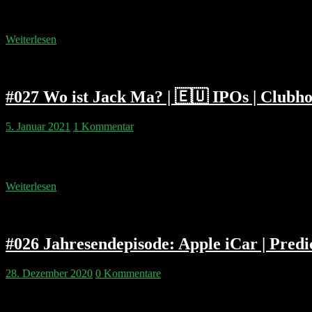
und Payments, Inflations-Angst, Clubhouse, Agora und natürlich den S
fehlt auch nicht. Falls ihr…
Weiterlesen
#027 Wo ist Jack Ma? | 🇪🇺 IPOs | Clubho
5. Januar 2021
1 Kommentar
Philipp & Pip fragen sich wo Jack Ma ist und wie die Zukunft von A
Alibaba abwenden? Wir diskutieren die heißesten IPO Kandidaten a
Weiterlesen
#026 Jahresendepisode: Apple iCar | Predi
28. Dezember 2020
0 Kommentare
Wir lassen das Jahr 2020 Revue passieren und schauen in die Glaskug
ausnahmsweise gar nicht über Google spricht. Es ist die beste Epis