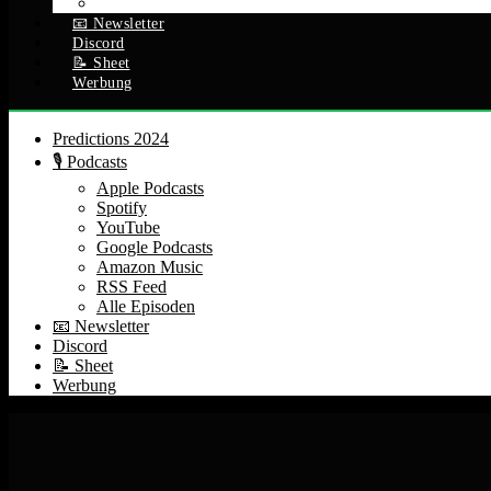
Alle Episoden
📧 Newsletter
Discord
📝 Sheet
Werbung
Predictions 2024
🎙️ Podcasts
Apple Podcasts
Spotify
YouTube
Google Podcasts
Amazon Music
RSS Feed
Alle Episoden
📧 Newsletter
Discord
📝 Sheet
Werbung