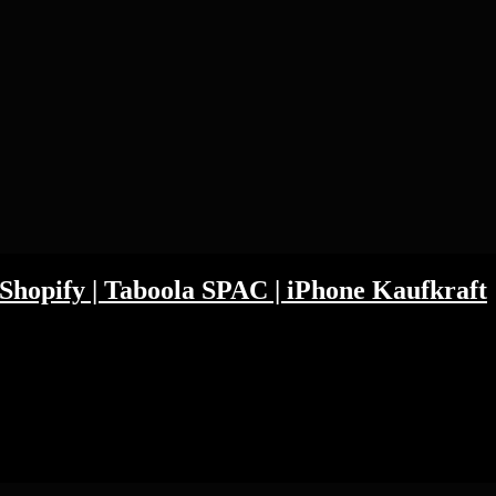
| Shopify | Taboola SPAC | iPhone Kaufkraft
sApp eigentlich der spannendste Teil des Facebook Universum ist. Bei
die 1 Milliarde reichsten Nutzer der Welt verwaltet und wieviel dies