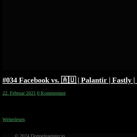
#034 Facebook vs. 🇦🇺 | Palantir | Fastly 
22. Februar 2021
0 Kommentare
Philipp und Pip starten, indem sie noch einmal erklären warum What
um Australien und News. Zudem erklären die beiden warum die Apple 
Weiterlesen
© 2024 Doppelgaenger.io