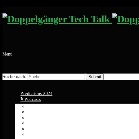
Menü
Suche nach:
Predictions 2024
🎙️ Podcasts
Apple Podcasts
Spotify
YouTube
Google Podcasts
Amazon Music
RSS Feed