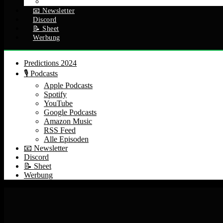
Alle Episoden
📧 Newsletter
Discord
📝 Sheet
Werbung
Predictions 2024
🎙️ Podcasts
Apple Podcasts
Spotify
YouTube
Google Podcasts
Amazon Music
RSS Feed
Alle Episoden
📧 Newsletter
Discord
📝 Sheet
Werbung