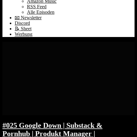
Amazon Music
RSS Feed
Alle Episoden
📧 Newsletter
Discord
📝 Sheet
Werbung
#025 Google Down | Substack &
Pornhub | Produkt Manager |