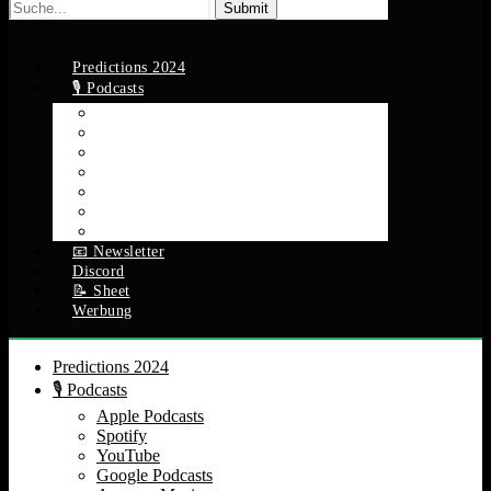
Suche
nach:
Predictions 2024
🎙️ Podcasts
Apple Podcasts
Spotify
YouTube
Google Podcasts
Amazon Music
RSS Feed
Alle Episoden
📧 Newsletter
Discord
📝 Sheet
Werbung
Predictions 2024
🎙️ Podcasts
Apple Podcasts
Spotify
YouTube
Google Podcasts