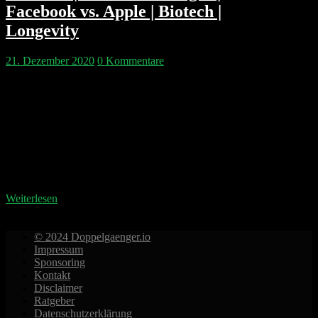
Facebook vs. Apple | Biotech |
Longevity
21. Dezember 2020
0 Kommentare
Verkehrte Welt: Pip stellt Philipp sechs Fragen und der
schwadroniert eine halbe Stunde über
Produktmanager. Ansonsten erklären wir was
Substack mit Pornstars zu tun hat, warum Apple und
Facebook Beef haben. Warum der CIA die
europäische Cloud mitbaut und was der feuchte Traum
von Milliardären ist. Kapitelmarken: 00:06:24
Glöckler als Produkt und Marketing Advisor bei…
Weiterlesen
© 2024 Doppelgaenger.io
Impressum
Sponsoring
Kontakt
Disclaimer
Ratgeber
Datenschutzerklärung