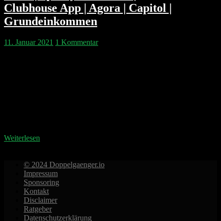
Clubhouse App | Agora | Capitol |
Grundeinkommen
11. Januar 2021
1 Kommentar
Die Newslage der Woche lässt keine Zeit für
Hörerfragen. Komischerweise stellt Philipp dafür
umso bessere Fragen. Wir diskutieren Universal Basic
Income (Grundeinkommen), Apple und Payments,
Inflations-Angst, Clubhouse, Agora und natürlich den
Sturm aufs Capitol. In der Geschichtsstunde gibt es
etwas über Cisco zu lernen und die Antitrust Corner
mit Google fehlt auch nicht. Falls ihr…
Weiterlesen
© 2024 Doppelgaenger.io
Impressum
Sponsoring
Kontakt
Disclaimer
Ratgeber
Datenschutzerklärung