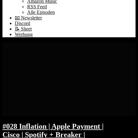
Amazon Music
RSS Feed
Alle Episoden
📧 Newsletter
Discord
📝 Sheet
Werbung
#028 Inflation | Apple Payment |
Cisco | Spotify + Breaker |