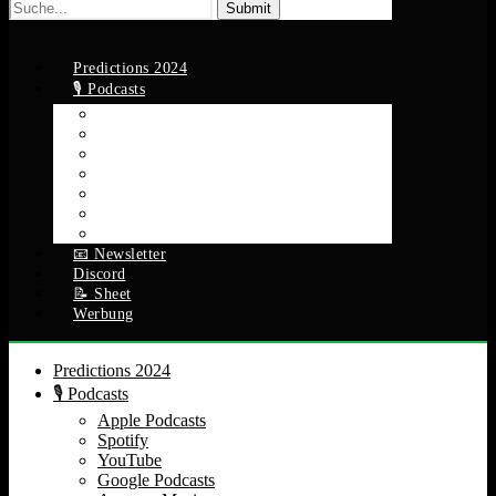
Suche
nach:
Predictions 2024
🎙️ Podcasts
Apple Podcasts
Spotify
YouTube
Google Podcasts
Amazon Music
RSS Feed
Alle Episoden
📧 Newsletter
Discord
📝 Sheet
Werbung
Predictions 2024
🎙️ Podcasts
Apple Podcasts
Spotify
YouTube
Google Podcasts