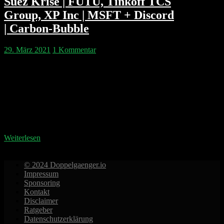
Suez Krise | FUTU, Tinkoff TCS
Group, XP Inc | MSFT + Discord
| Carbon-Bubble
29. März 2021
1 Kommentar
Happy Birthday Aiden! Wird der Suez Kanal noch vor
Ostern erlöst? Herr Glöckler zweifelt. Gorillas ist das
schnellste Einhorn der deutschen Geschichte, aber
GoPuff ist schon 9 Milliarden wert und aus der Türkei
kommt Getir auf einer 2.6 Mrd Euro Bewertung nach
Europa. Die SEC schaut endlich mal den SPACs und
deren Sponsoren genauer auf…
Weiterlesen
© 2024 Doppelgaenger.io
Impressum
Sponsoring
Kontakt
Disclaimer
Ratgeber
Datenschutzerklärung