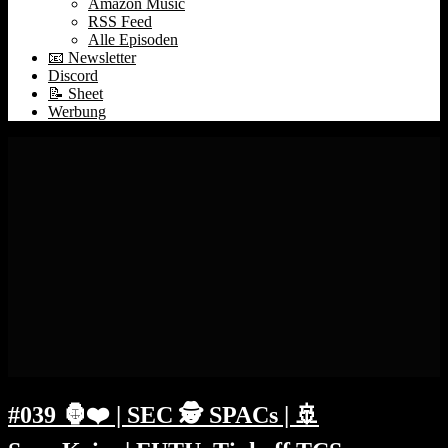
Amazon Music
RSS Feed
Alle Episoden
📧 Newsletter
Discord
📝 Sheet
Werbung
#039 🦍❤️ | SEC 🕵️ SPACs | 🚢