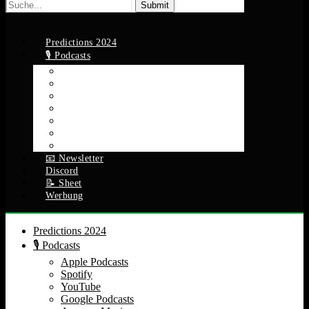
Suche
nach:
Predictions 2024
🎙️ Podcasts
Apple Podcasts
Spotify
YouTube
Google Podcasts
Amazon Music
RSS Feed
Alle Episoden
📧 Newsletter
Discord
📝 Sheet
Werbung
Predictions 2024
🎙️ Podcasts
Apple Podcasts
Spotify
YouTube
Google Podcasts