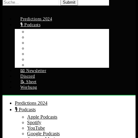
Suche
nach:
Predictions 2024
🎙️ Podcasts
Apple Podcasts
Spotify
YouTube
Google Podcasts
Amazon Music
RSS Feed
Alle Episoden
📧 Newsletter
Discord
📝 Sheet
Werbung
Predictions 2024
🎙️ Podcasts
Apple Podcasts
Spotify
YouTube
Google Podcasts