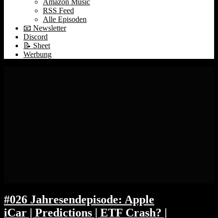
Amazon Music
RSS Feed
Alle Episoden
📧 Newsletter
Discord
📝 Sheet
Werbung
#026 Jahresendepisode: Apple
iCar | Predictions | ETF Crash? |