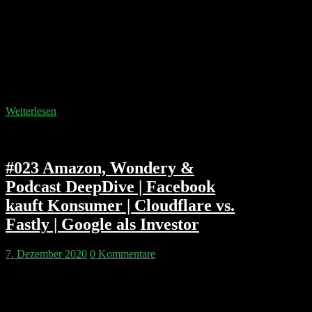
von Doordash und Airbnb. Sie fragen sich aber auch
wie lange die Rallye noch anhalten kann. Wir
diskutieren wie gute Teams aussehen und wie man in
seinen 40ern noch attraktives Arbeitnehmermaterial
bleiben kann. Abgerundet wird die Show mit Amazon
Ausblicken und Antitrust-Themen. Kapitelmarken:
00:04:40.000 Börsen Crash Geschichte:…
Weiterlesen
#023 Amazon, Wondery &
Podcast DeepDive | Facebook
kauft Konsumer | Cloudflare vs.
Fastly | Google als Investor
7. Dezember 2020
0 Kommentare
Pip sagt bis Ende 2021 sind zwei Drittel der
relevanten Podcast-Studios verkauft, weil Amazon
aggressiv Inhalte kauft und irgendwann die Studios