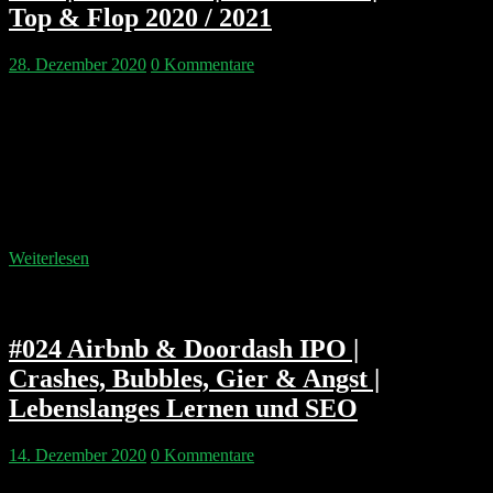
Top & Flop 2020 / 2021
28. Dezember 2020
0 Kommentare
Wir lassen das Jahr 2020 Revue passieren und
schauen in die Glaskugel für 2021. Herr Gloeckler
glänzt mit durchdachten Predictions über Apple,
Facebook und Tesla, während Pip ausnahmsweise gar
nicht über Google spricht. Es ist die beste Episode des
Jahres, und deswegen darf und muss sie auch etwas
länger dauern. Guten Rutsch! Bleibt gesund! Und…
Weiterlesen
#024 Airbnb & Doordash IPO |
Crashes, Bubbles, Gier & Angst |
Lebenslanges Lernen und SEO
14. Dezember 2020
0 Kommentare
Natürlich sprechen Philipp & Pip über die Mega-IPOs