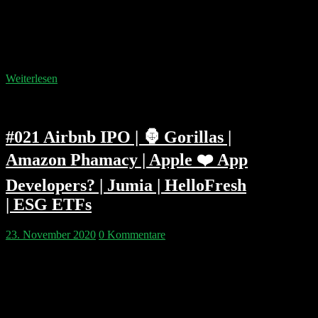
weniger wert werden könnten. Facebook findet keine
Nutzer mehr und macht kleine Unternehmen zu
Kunden. Ist Cloudflare oder Fastly die bessere Edge-
Computing Company? Haben wir Hyperinflation?
Und wäre Google nicht der beste Investor der…
Weiterlesen
#021 Airbnb IPO | 🦍 Gorillas |
Amazon Phamacy | Apple ❤️ App
Developers? | Jumia | HelloFresh
| ESG ETFs
23. November 2020
0 Kommentare
Das Thema der Woche ist sicher das Airbnb IPO –
aber wie kommt man überhaupt an die Aktien und
wann sollte man kaufen? Wie groß ist der Einfluß von
uns Klein(st)investoren überhaupt und können wir
Märkte bewegen? Wir versuchen es zu verstehen. In