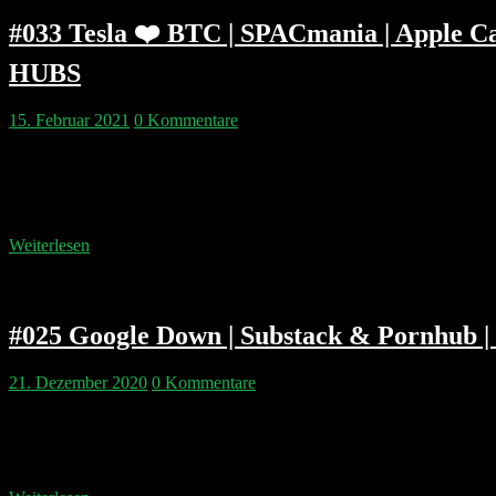
#033 Tesla ❤️ BTC | SPACmania | Apple 
HUBS
15. Februar 2021
0 Kommentare
An einem romantischen Valentins-Sonntag sinnieren Philipp & Pip ü
verdienen unserer Meinung nach RobinHood CEO Vlad Tenev und di
Unternehmen besseres verdient haben. Besinnlich beschlossen wird 
Weiterlesen
#025 Google Down | Substack & Pornhub | 
21. Dezember 2020
0 Kommentare
Verkehrte Welt: Pip stellt Philipp sechs Fragen und der schwadronie
Apple und Facebook Beef haben. Warum der CIA die europäische Clou
Marketing Advisor bei…