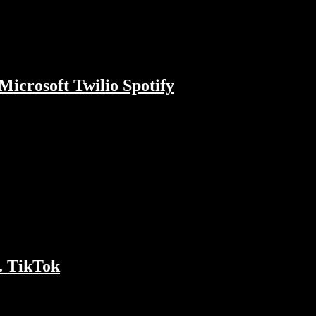
Microsoft Twilio Spotify
erkauft? Warum zieht SAP den DAX um 2,5%
Apple und Microsoft liefern solide Zahlen,
. TikTok