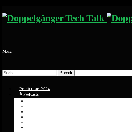
Menü
Suche
nach:
Predictions 2024
🎙️ Podcasts
Apple Podcasts
Spotify
YouTube
Google Podcasts
Amazon Music
RSS Feed