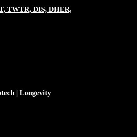
NET, TWTR, DIS, DHER,
und den Google Qualitätsfaktor. Wenig ❤️
n SPACs man sehen könnte und welche
tech | Longevity
ubstack mit Pornstars zu tun hat, warum
rken: 00:06:24 Glöckler als Produkt und