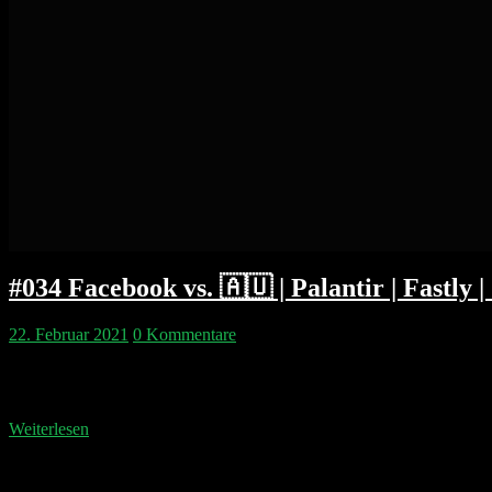
#034 Facebook vs. 🇦🇺 | Palantir | Fastly 
22. Februar 2021
0 Kommentare
Philipp und Pip starten, indem sie noch einmal erklären warum What
um Australien und News. Zudem erklären die beiden warum die Apple 
Weiterlesen