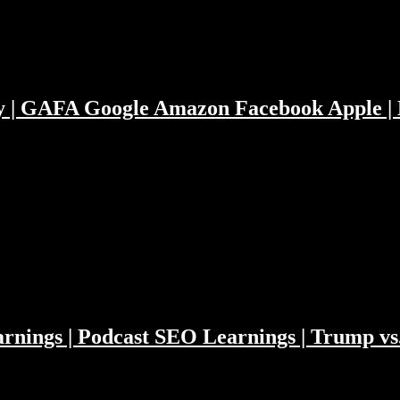
ity | GAFA Google Amazon Facebook Apple | 
s-Season der letzten Woche. Hat Flaschenpost zu früh an Oetker v
doch sein Geld in Private Equity stecken? Facebook, Google, Amazon, 
arnings | Podcast SEO Learnings | Trump vs