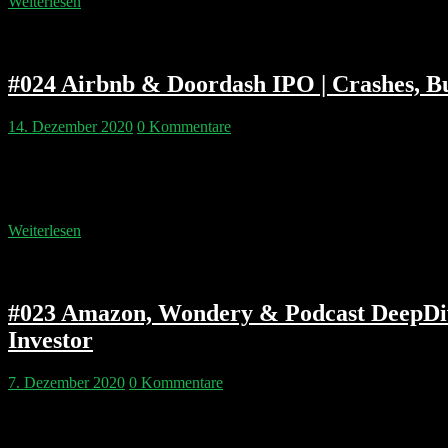
Weiterlesen
#024 Airbnb & Doordash IPO | Crashes, B
14. Dezember 2020
0 Kommentare
Natürlich sprechen Philipp & Pip über die Mega-IPOs von Doordash u
aussehen und wie man in seinen 40ern noch attraktives Arbeitnehme
00:04:40.000 Börsen Crash Geschichte:…
Weiterlesen
#023 Amazon, Wondery & Podcast DeepDive 
Investor
7. Dezember 2020
0 Kommentare
Pip sagt bis Ende 2021 sind zwei Drittel der relevanten Podcast-Stu
Facebook findet keine Nutzer mehr und macht kleine Unternehmen z