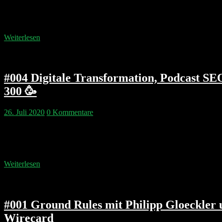
Philipp & Pip diskutieren welcher GAFA (Google Amazon Facebook A
und Tim Cook wurde ordentlich gegrillt, haben aber außerdem auch s
Gründertagebuch von Philipp Glöckler aus Oktober 2010: Auf…
Weiterlesen
#004 Digitale Transformation, Podcast S
300 🥳
26. Juli 2020
0 Kommentare
Transformation, Transkription, Tracking & Trödel. Herr Glöckler prä
“Corporate Geriatrics” und die größte Fehlallokation von Ressource
Ad-Ökosystem zunehmend ineffizienter werden könnten. Und wer is
Weiterlesen
#001 Ground Rules mit Philipp Gloeckler 
Wirecard