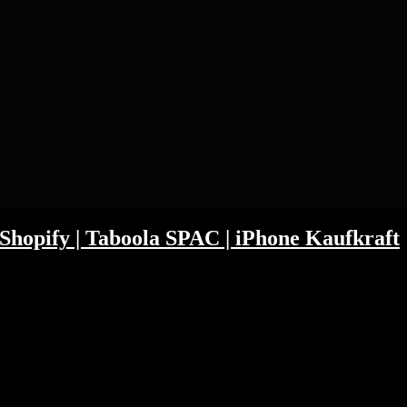
| Shopify | Taboola SPAC | iPhone Kaufkraft
sApp eigentlich der spannendste Teil des Facebook Universum ist. Bei
die 1 Milliarde reichsten Nutzer der Welt verwaltet und wieviel dies