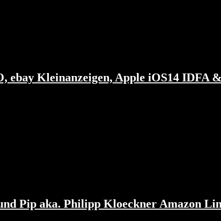
pple) CEO sich vor dem U.S. Kongress am besten geschlagen hat. Su
uper Quartalszahlen abgeliefert. Weniger überzeugt haben Zendesk, At
EO, ebay Kleinanzeigen, Apple iOS14 IDFA
sentiert seine Hausaufgaben und Google fordert endlich seine Maps-Abg
n überhaupt. Apple beschützt weiter die Daten der 600 Mio reichsten
t überhaupt dieser…
und Pip aka. Philipp Kloeckner Amazon Lin