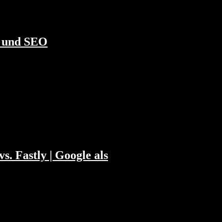
n und SEO
en kann. Wir diskutieren wie gute Teams
ken und Antitrust-Themen. Kapitelmarken:
. Fastly | Google als
 Studios weniger wert werden könnten.
mpany? Haben wir Hyperinflation? Und wäre