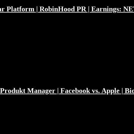
Car Platform | RobinHood PR | Earnings: 
ber die Apple Auto Plattform, Facebooks Clubhouse und iWatch Clone 
e SPAC Revolutionsgarde. Trotzdem tippen wir welche europäische
die…
Produkt Manager | Facebook vs. Apple | Bio
rt eine halbe Stunde über Produktmanager. Ansonsten erklären wir was S
d mitbaut und was der feuchte Traum von Milliardären ist. Kapitelma