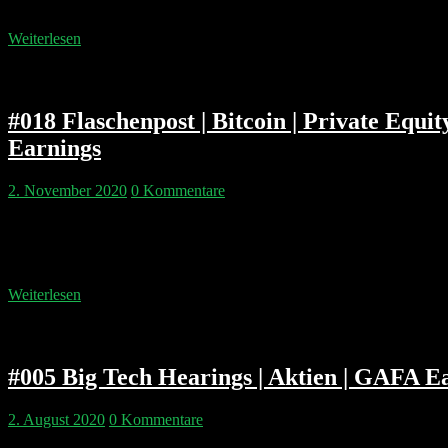
Google nicht der beste Investor der…
Weiterlesen
#018 Flaschenpost | Bitcoin | Private Equ
Earnings
2. November 2020
0 Kommentare
Wir kommentieren die News des Wochenendes und die GAFA Earning
ins Rote? Steht Bitcoin endlich vor dem Durchbruch oder sollte man 
aber…
Weiterlesen
#005 Big Tech Hearings | Aktien | GAFA E
2. August 2020
0 Kommentare