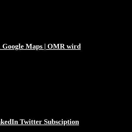
ndar Pichai, Jeff Bezos, Mark Zuckerberg
lassian und Spotify. WirtschaftsWoche
 & Google Maps | OMR wird
aben. Pip hält Digitale Transformation für
 Menschen, während Facebook, Google und das
kedIn Twitter Subsciption