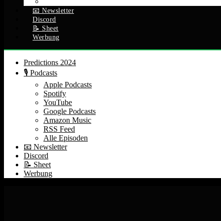
Alle Episoden
📧 Newsletter
Discord
📝 Sheet
Werbung
Predictions 2024
🎙️ Podcasts
Apple Podcasts
Spotify
YouTube
Google Podcasts
Amazon Music
RSS Feed
Alle Episoden
📧 Newsletter
Discord
📝 Sheet
Werbung