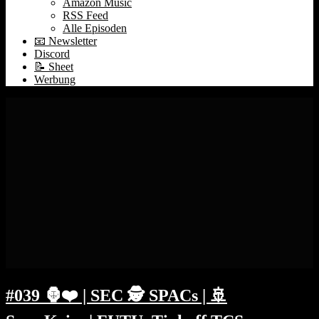
Amazon Music
RSS Feed
Alle Episoden
📧 Newsletter
Discord
📝 Sheet
Werbung
#039 🦍❤️ | SEC 🕵️ SPACs | 🚢