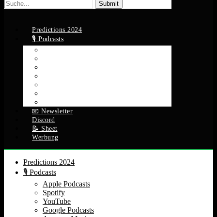
Suche
nach:
Predictions 2024
🎙️ Podcasts
Apple Podcasts
Spotify
YouTube
Google Podcasts
Amazon Music
RSS Feed
Alle Episoden
📧 Newsletter
Discord
📝 Sheet
Werbung
Predictions 2024
🎙️ Podcasts
Apple Podcasts
Spotify
YouTube
Google Podcasts