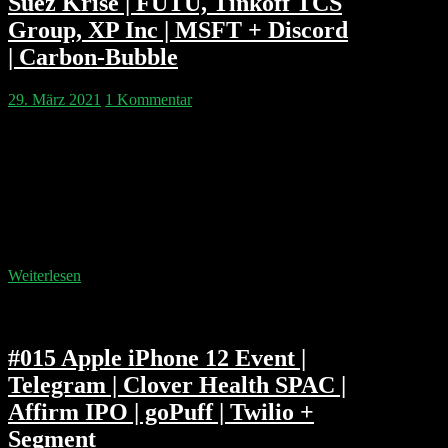
Suez Krise | FUTU, Tinkoff TCS
Group, XP Inc | MSFT + Discord
| Carbon-Bubble
29. März 2021
1 Kommentar
Happy Birthday Aiden! Wird der Suez Kanal noch vor
Ostern erlöst? Herr Glöckler zweifelt. Gorillas ist das
schnellste Einhorn der deutschen Geschichte, aber
GoPuff ist schon 9 Milliarden wert und aus der Türkei
kommt Getir auf einer 2.6 Mrd Euro Bewertung nach
Europa. Die SEC schaut endlich mal den SPACs und
deren Sponsoren genauer auf…
Weiterlesen
#015 Apple iPhone 12 Event |
Telegram | Clover Health SPAC |
Affirm IPO | goPuff | Twilio +
Segment