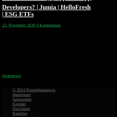
Developers? | Jumia | HelloFresh
| ESG ETFs
23. November 2020
0 Kommentare
Das Thema der Woche ist sicher das Airbnb IPO –
aber wie kommt man überhaupt an die Aktien und
wann sollte man kaufen? Wie groß ist der Einfluß von
uns Klein(st)investoren überhaupt und können wir
Märkte bewegen? Wir versuchen es zu verstehen. In
den GAFA News glänzt Amazon mit dem
Markteintritt in berschreibungspflichtige Medikamente
(USA)…
Weiterlesen
© 2024 Doppelgaenger.io
Impressum
Sponsoring
Kontakt
Disclaimer
Ratgeber