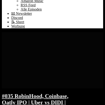
Amazon Music
RSS Feed
Alle Episoden
📧 Newsletter
Discord
📝 Sheet
Werbung
#035 RobinHood, Coinbase,
Oatly IPO | Uber vs DIDI |