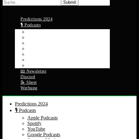
Suche
nach:
Predictions 2024
🎙️ Podcasts
Apple Podcasts
Spotify
YouTube
Google Podcasts
Amazon Music
RSS Feed
Alle Episoden
📧 Newsletter
Discord
📝 Sheet
Werbung
Predictions 2024
🎙️ Podcasts
Apple Podcasts
Spotify
YouTube
Google Podcasts