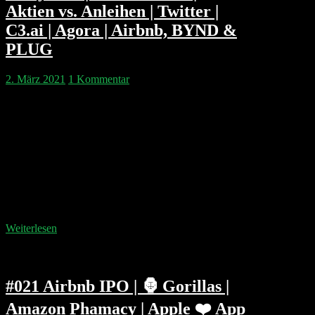
Aktien vs. Anleihen | Twitter |
C3.ai | Agora | Airbnb, BYND &
PLUG
2. März 2021
1 Kommentar
Wir diskutieren die Turbulenzen der letzten Woche
und den Zusammenhang von Aktien und Anleihe-
Renditen. Außerdem sind die Börsengänge von
RobinHood und Coinbase, sowie die IPO-
Ankündigung von Oatly Thema. Neue Ergebnisse
gibe es von Beyond Meat, Jumia, Airbnb, Plug Power
und Etsy. Kapitelmarken: 00:05:47 Wochenrückblick
00:10:23 RobinHood IPO 00:15:50 Coinbase IPO mit
Rapper Nas und Andreessen…
Weiterlesen
#021 Airbnb IPO | 🦍 Gorillas |
Amazon Phamacy | Apple ❤️ App