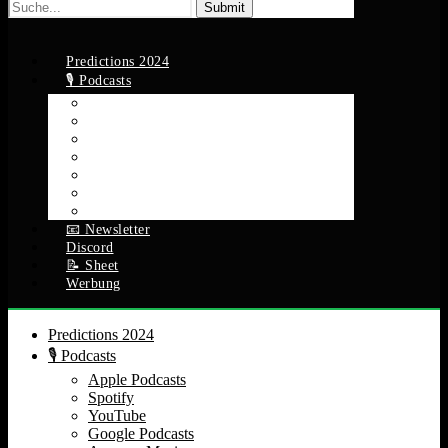
Suche
nach:
Predictions 2024
🎙️ Podcasts
Apple Podcasts
Spotify
YouTube
Google Podcasts
Amazon Music
RSS Feed
Alle Episoden
📧 Newsletter
Discord
📝 Sheet
Werbung
Predictions 2024
🎙️ Podcasts
Apple Podcasts
Spotify
YouTube
Google Podcasts