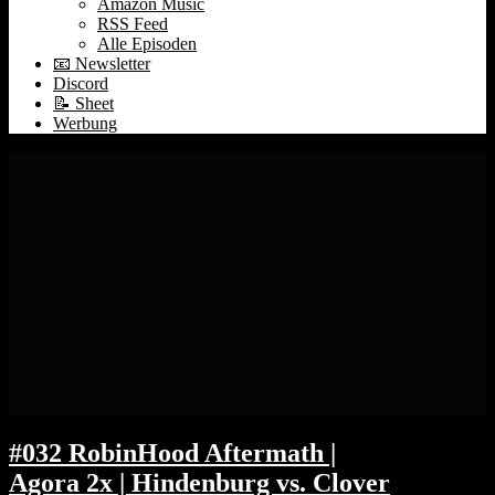
Amazon Music
RSS Feed
Alle Episoden
📧 Newsletter
Discord
📝 Sheet
Werbung
#032 RobinHood Aftermath |
Agora 2x | Hindenburg vs. Clover