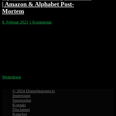
| Amazon & Alphabet Post-
Mortem
8. Februar 2021
1 Kommentar
Bevor Philipp & Philipp sich den Ereignissen der
Woche widmen, gibt es ein Plädoyer gegen das
Ladenschlussgesetz in seiner heutigen Form.
Anschließend liefern wir eine Retrospektive auf
Gamestop und die RobinHood Notfinanzierung.
Glöckler darf schon im Januar seinen ersten
Verdoppler des Jahres feiern. Agora, die Technologie
hinter der Hype-App Clubhouse scheint heiß wie
Frittenfett. Außerdem…
Weiterlesen
© 2024 Doppelgaenger.io
Impressum
Sponsoring
Kontakt
Disclaimer
Ratgeber