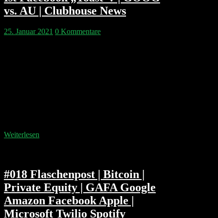
vs. AU | Clubhouse News
25. Januar 2021
0 Kommentare
Kapitelmarken: 00:01:54 Cum Ex 00:05:51
Gamestop: Shortsqueez und die Macht der Retail
Investoren 00:21:05 WhatsApp, Telegram, Signal und
Facebook 00:31:31 Shop App als Konkurrenz für
Google Maps 00:37:24 Microsoft Earnings 00:44:45
Predictions Review: Agora, IG Gruppe, Northern
Genesis 00:51:15 Antitrust: Google vs. Australien
00:57:07 Apple Vault 01:04:04 Hörerfrage zu Search
01:18:41 Die Woche auf Clubhouse…
Weiterlesen
#018 Flaschenpost | Bitcoin |
Private Equity | GAFA Google
Amazon Facebook Apple |
Microsoft Twilio Spotify