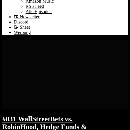
Amazon Music
RSS Feed
Alle Episoden
📧 Newsletter
Discord
📝 Sheet
Werbung
#031 WallStreetBets vs.
RobinHood, Hedge Funds &