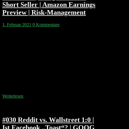
Short Seller | Amazon Earnings
Preview | Risk-Management
1. Februar 2021
0 Kommentare
Kapitelmarken: 00:02:43 Andrew Left und Citron
Research 00:06:21 Gorillas Konkurent Flink 00:10:20
Die Woche der Meme Stocks 00:31:18 Das
Geschäftsmodell von Robinhood 00:44:26
Hedgefonds erklärt 01:18:12 Die wahren Gewinner
der GME Rallye 01:24:39 Depot absichern 01:44:50
Spotify 01:53:25 Apple Earnings 01:54:55 Microsoft
Earnings 01:58:10 Amazon Earnings Predictions
Doppelgänger Tech Talk Podcast Disclaimer
https://www.doppelgaenger.io/disclaimer/ Unser
Clubhouse…
Weiterlesen
#030 Reddit vs. Wallstreet 1:0 |
Ist Facebook „Toast“? | GOOG