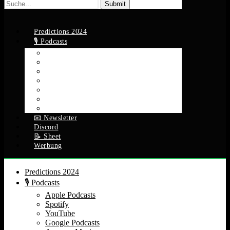
Suche
nach:
Predictions 2024
🎙️ Podcasts
Apple Podcasts
Spotify
YouTube
Google Podcasts
Amazon Music
RSS Feed
Alle Episoden
📧 Newsletter
Discord
📝 Sheet
Werbung
Predictions 2024
🎙️ Podcasts
Apple Podcasts
Spotify
YouTube
Google Podcasts