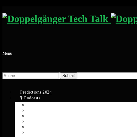
Menü
Suche
nach:
Predictions 2024
🎙️ Podcasts
Apple Podcasts
Spotify
YouTube
Google Podcasts
Amazon Music
RSS Feed