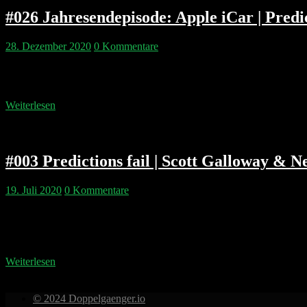
#026 Jahresendepisode: Apple iCar | Predi
28. Dezember 2020
0 Kommentare
Wir lassen das Jahr 2020 Revue passieren und schauen in die Glaskug
ausnahmsweise gar nicht über Google spricht. Es ist die beste Epis
Weiterlesen
#003 Predictions fail | Scott Galloway & N
19. Juli 2020
0 Kommentare
Wir tasten uns langsam an Podcast SEO ran. Twitter wurde nicht wirk
baut ein USD 600 Tablet für die Generation Homeoffice. Amazon scha
unterschätzten…
Weiterlesen
© 2024 Doppelgaenger.io