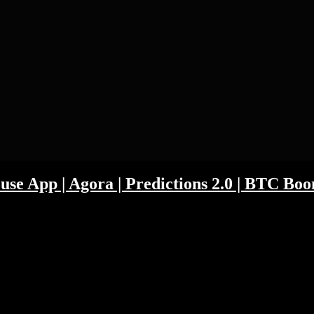
use App | Agora | Predictions 2.0 | BTC Bo
libaba und ANT Financial aussieht. Hat Präsident Xi Jack schon eing
us der EU und wissen nicht warum die SPACs in der EU nicht zuschla