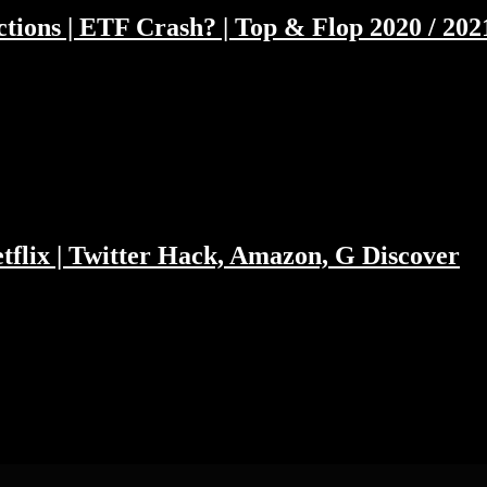
ctions | ETF Crash? | Top & Flop 2020 / 202
el für 2021. Herr Gloeckler glänzt mit durchdachten Predictions über
ode des Jahres, und deswegen darf und muss sie auch etwas länger daue
etflix | Twitter Hack, Amazon, G Discover
lich gehackt und dennoch wird es wieder passieren. Netflix enttäuscht
fft es nicht seine 5 Milliarden Gewinn unter die Leute zu bringen un