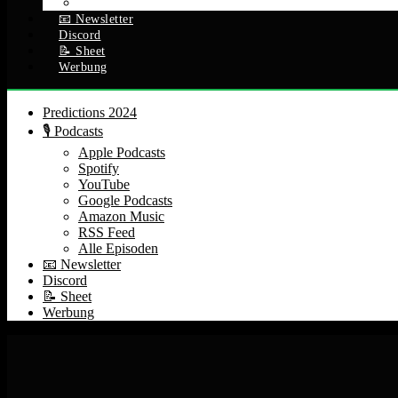
Alle Episoden
📧 Newsletter
Discord
📝 Sheet
Werbung
Predictions 2024
🎙️ Podcasts
Apple Podcasts
Spotify
YouTube
Google Podcasts
Amazon Music
RSS Feed
Alle Episoden
📧 Newsletter
Discord
📝 Sheet
Werbung