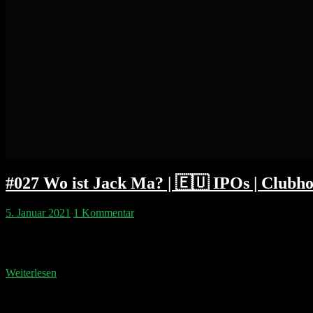
#027 Wo ist Jack Ma? | 🇪🇺 IPOs | Clubho
5. Januar 2021
1 Kommentar
Philipp & Pip fragen sich wo Jack Ma ist und wie die Zukunft von A
Alibaba abwenden? Wir diskutieren die heißesten IPO Kandidaten a
Weiterlesen