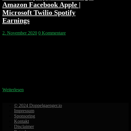
Amazon Facebook Apple |
Microsoft Twilio Spotify
Earnings
2. November 2020
0 Kommentare
Wir kommentieren die News des Wochenendes und
die GAFA Earnings-Season der letzten Woche. Hat
Flaschenpost zu früh an Oetker verkauft? Warum zieht
SAP den DAX um 2,5% ins Rote? Steht Bitcoin
endlich vor dem Durchbruch oder sollte man doch
sein Geld in Private Equity stecken? Facebook,
Google, Amazon, Apple und Microsoft liefern solide
Zahlen, aber…
Weiterlesen
© 2024 Doppelgaenger.io
Impressum
Sponsoring
Kontakt
Disclaimer