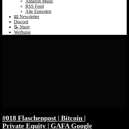
Amazon Music
RSS Feed
Alle Episoden
📧 Newsletter
Discord
📝 Sheet
Werbung
#018 Flaschenpost | Bitcoin |
Private Equity | GAFA Google