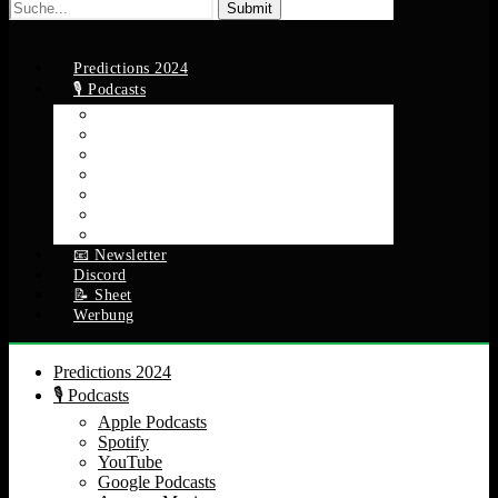
Suche
nach:
Predictions 2024
🎙️ Podcasts
Apple Podcasts
Spotify
YouTube
Google Podcasts
Amazon Music
RSS Feed
Alle Episoden
📧 Newsletter
Discord
📝 Sheet
Werbung
Predictions 2024
🎙️ Podcasts
Apple Podcasts
Spotify
YouTube
Google Podcasts