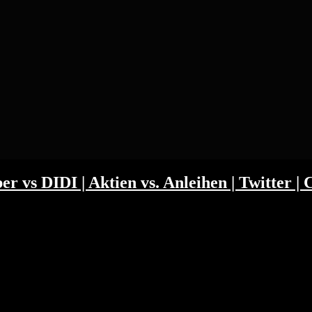
 vs DIDI | Aktien vs. Anleihen | Twitter | C
menhang von Aktien und Anleihe-Renditen. Außerdem sind die Börsen
n Beyond Meat, Jumia, Airbnb, Plug Power und Etsy. Kapitelmarken:
essen…