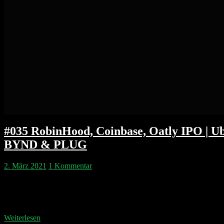
#035 RobinHood, Coinbase, Oatly IPO | Uber
BYND & PLUG
2. März 2021
1 Kommentar
Wir diskutieren die Turbulenzen der letzten Woche und den Zusam
die IPO-Ankündigung von Oatly Thema. Neue Ergebnisse gibe es vo
RobinHood IPO 00:15:50 Coinbase IPO mit Rapper Nas und Andre
Weiterlesen