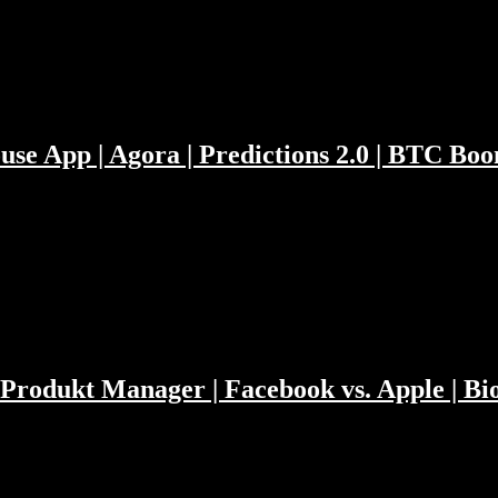
turm aufs Capitol. In der Geschichtsstunde gibt es etwas über Cisco z
use App | Agora | Predictions 2.0 | BTC Bo
libaba und ANT Financial aussieht. Hat Präsident Xi Jack schon eing
us der EU und wissen nicht warum die SPACs in der EU nicht zuschla
Produkt Manager | Facebook vs. Apple | Bio
rt eine halbe Stunde über Produktmanager. Ansonsten erklären wir was S
d mitbaut und was der feuchte Traum von Milliardären ist. Kapitelma