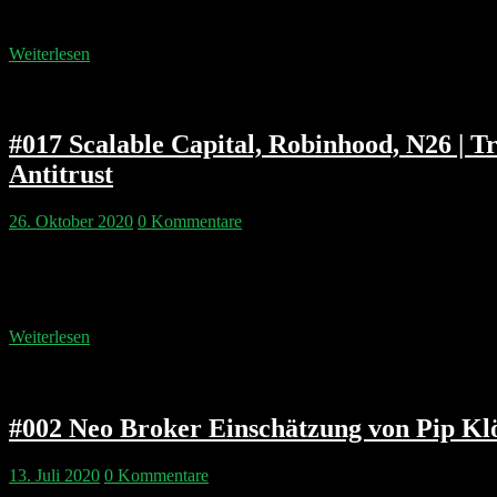
Marketing Advisor bei…
Weiterlesen
#017 Scalable Capital, Robinhood, N26 | T
Antitrust
26. Oktober 2020
0 Kommentare
Pips Netflix-Trading-Taktik aus Folge 3 ist aufgegangen und hat de
stehen die Fintechs zunehmend mit Sicherheitsherausforderungen im 
spannende IPOs an und natürlich beleuchten wir den US Antitrust 
Weiterlesen
#002 Neo Broker Einschätzung von Pip K
13. Juli 2020
0 Kommentare