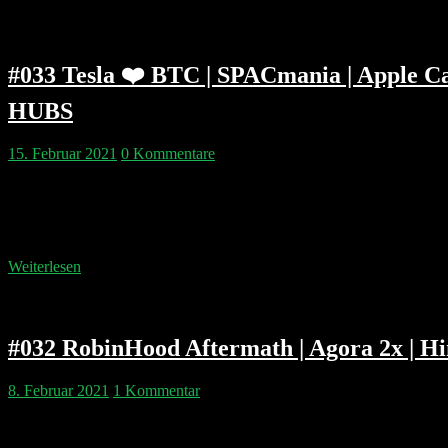
#033 Tesla ❤️ BTC | SPACmania | Apple 
HUBS
15. Februar 2021
0 Kommentare
An einem romantischen Valentins-Sonntag sinnieren Philipp & Pip ü
verdienen unserer Meinung nach RobinHood CEO Vlad Tenev und di
Unternehmen besseres verdient haben. Besinnlich beschlossen wird 
Weiterlesen
#032 RobinHood Aftermath | Agora 2x | H
8. Februar 2021
1 Kommentar
Bevor Philipp & Philipp sich den Ereignissen der Woche widmen, gibt
Retrospektive auf Gamestop und die RobinHood Notfinanzierung. Glöck