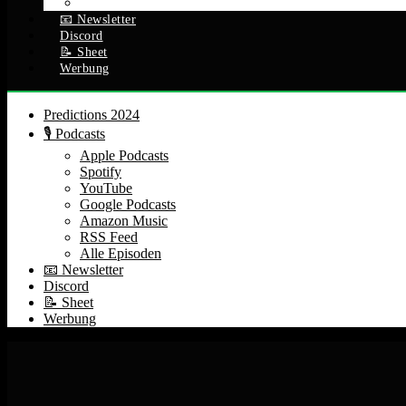
Alle Episoden
📧 Newsletter
Discord
📝 Sheet
Werbung
Predictions 2024
🎙️ Podcasts
Apple Podcasts
Spotify
YouTube
Google Podcasts
Amazon Music
RSS Feed
Alle Episoden
📧 Newsletter
Discord
📝 Sheet
Werbung