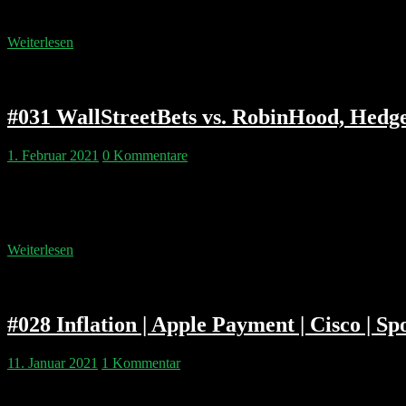
App Clubhouse scheint heiß wie Frittenfett. Außerdem…
Weiterlesen
#031 WallStreetBets vs. RobinHood, Hedg
1. Februar 2021
0 Kommentare
Kapitelmarken: 00:02:43 Andrew Left und Citron Research 00:06:2
00:44:26 Hedgefonds erklärt 01:18:12 Die wahren Gewinner der GME
01:58:10 Amazon Earnings Predictions Doppelgänger Tech Talk Podc
Weiterlesen
#028 Inflation | Apple Payment | Cisco | 
11. Januar 2021
1 Kommentar
Die Newslage der Woche lässt keine Zeit für Hörerfragen. Komischer