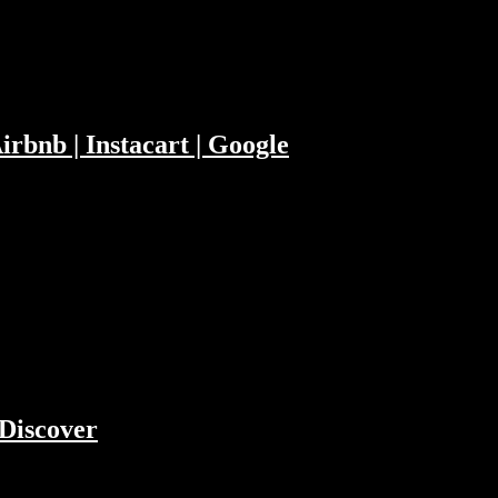
rbnb | Instacart | Google
bo-Advisor Scalable Capital, und dazu
nd Ant Financial stehen drei wirklich
Discover