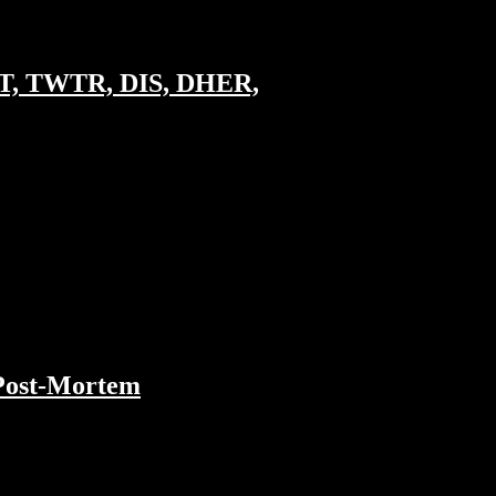
NET, TWTR, DIS, DHER,
und den Google Qualitätsfaktor. Wenig ❤️
n SPACs man sehen könnte und welche
 Post-Mortem
. Anschließend liefern wir eine
 Agora, die Technologie hinter der Hype-