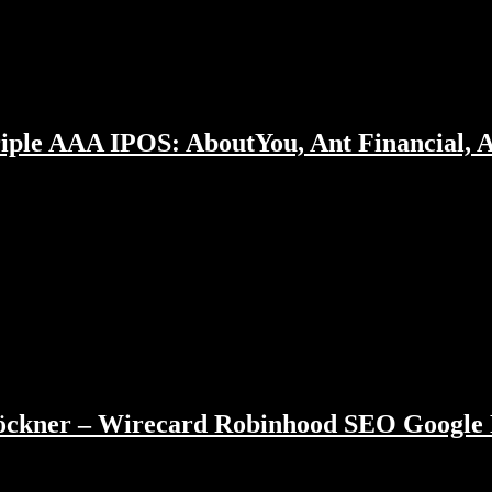
riple AAA IPOS: AboutYou, Ant Financial, Ai
n Doppelgängern 3.000 EUR gebracht. Weniger Trading-Erfolg hatte Ro
Rampenlicht. N26 bricht sein Zinsversprechen. Mit Airbnb, AboutYou u
Case gegen…
löckner – Wirecard Robinhood SEO Google 