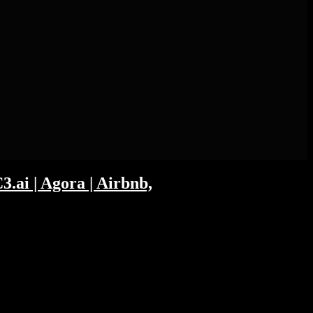
3.ai | Agora | Airbnb,
gänge von RobinHood und Coinbase, sowie
 00:05:47 Wochenrückblick 00:10:23