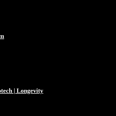
u lernen und die Antitrust Corner mit Google
om
ekerkert oder kann Mr. Ma noch Schaden von
gen? Philipp…
tech | Longevity
ubstack mit Pornstars zu tun hat, warum
rken: 00:06:24 Glöckler als Produkt und