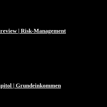
Preview | Risk-Management
1:18 Das Geschäftsmodell von Robinhood
arnings 01:54:55 Microsoft Earnings
house…
 Capitol | Grundeinkommen
ersal Basic Income (Grundeinkommen), Apple