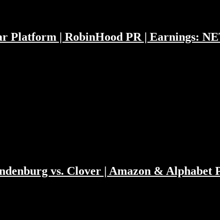
Car Platform | RobinHood PR | Earnings: 
ber die Apple Auto Plattform, Facebooks Clubhouse und iWatch Clone 
e SPAC Revolutionsgarde. Trotzdem tippen wir welche europäische
die…
indenburg vs. Clover | Amazon & Alphabet
 es ein Plädoyer gegen das Ladenschlussgesetz in seiner heutigen Form
ler darf schon im Januar seinen ersten Verdoppler des Jahres feiern.