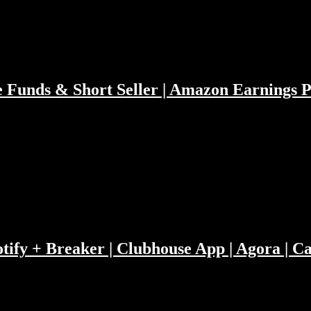
e Funds & Short Seller | Amazon Earnings 
1 Gorillas Konkurent Flink 00:10:20 Die Woche der Meme Stocks 00:3
 Rallye 01:24:39 Depot absichern 01:44:50 Spotify 01:53:25 Apple E
ast Disclaimer https://www.doppelgaenger.io/disclaimer/ Unser Club
Spotify + Breaker | Clubhouse App | Agora |
weise stellt Philipp dafür umso bessere Fragen. Wir diskutieren Univ