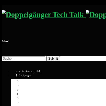
Menü
Suche
nach:
Predictions 2024
🎙️ Podcasts
Apple Podcasts
Spotify
YouTube
Google Podcasts
Amazon Music
RSS Feed