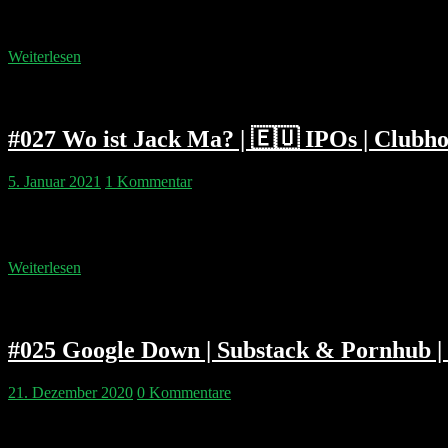
und Payments, Inflations-Angst, Clubhouse, Agora und natürlich den S
fehlt auch nicht. Falls ihr…
Weiterlesen
#027 Wo ist Jack Ma? | 🇪🇺 IPOs | Clubho
5. Januar 2021
1 Kommentar
Philipp & Pip fragen sich wo Jack Ma ist und wie die Zukunft von A
Alibaba abwenden? Wir diskutieren die heißesten IPO Kandidaten a
Weiterlesen
#025 Google Down | Substack & Pornhub | 
21. Dezember 2020
0 Kommentare
Verkehrte Welt: Pip stellt Philipp sechs Fragen und der schwadronie
Apple und Facebook Beef haben. Warum der CIA die europäische Clou