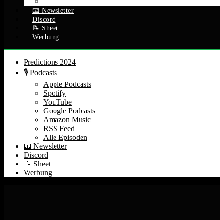
Alle Episoden
📧 Newsletter
Discord
📝 Sheet
Werbung
Predictions 2024
🎙️ Podcasts
Apple Podcasts
Spotify
YouTube
Google Podcasts
Amazon Music
RSS Feed
Alle Episoden
📧 Newsletter
Discord
📝 Sheet
Werbung