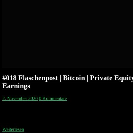
#018 Flaschenpost | Bitcoin | Private Equ
Earnings
2. November 2020
0 Kommentare
Wir kommentieren die News des Wochenendes und die GAFA Earning
ins Rote? Steht Bitcoin endlich vor dem Durchbruch oder sollte man 
aber…
Weiterlesen