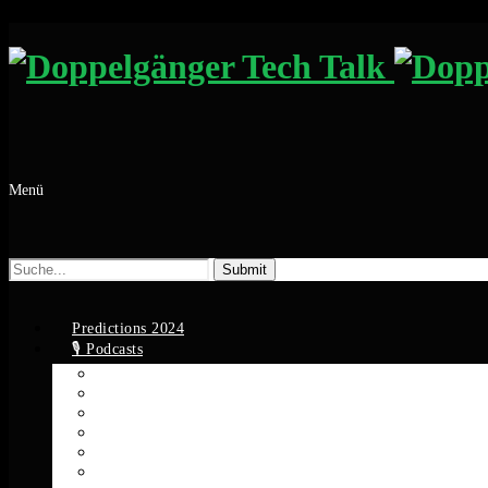
Menü
Suche
nach:
Predictions 2024
🎙️ Podcasts
Apple Podcasts
Spotify
YouTube
Google Podcasts
Amazon Music
RSS Feed