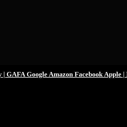
ity | GAFA Google Amazon Facebook Apple | 
s-Season der letzten Woche. Hat Flaschenpost zu früh an Oetker v
doch sein Geld in Private Equity stecken? Facebook, Google, Amazon, 