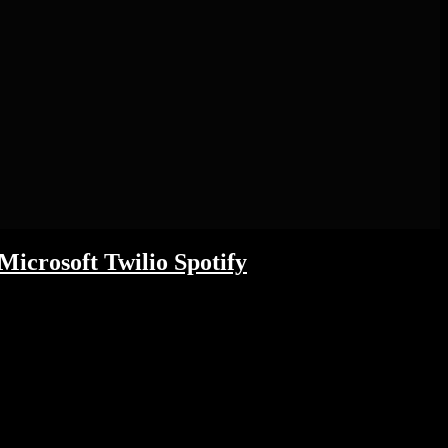
Microsoft Twilio Spotify
erkauft? Warum zieht SAP den DAX um 2,5%
Apple und Microsoft liefern solide Zahlen,