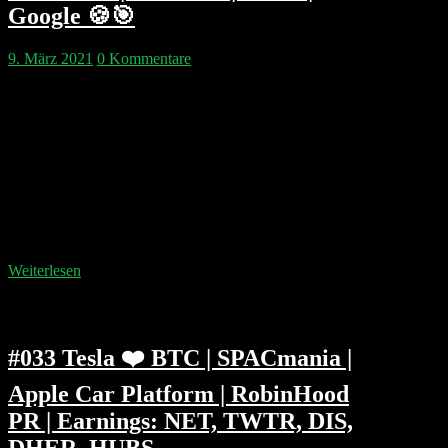
Google 🍪🎯
9. März 2021
0 Kommentare
Warum zum Teufel Lautsprecher kauft Twitter-CEO
Jack Dorsey ausgerechnet mit Square Jay-Z’s
Rohrkrepierer TIDAL auf? Was machen die Amazon-
Clones rund um die Welt und welche Software-Aktien
haben noch eine Chance ihre Bewertung einzuholen?
Philipp & Pip klären das mal… Kapitelmarken:
00:04:40 public speaking 00:10:30 Amazon Aktie
00:13:45 US Dollar Risiko 00:17:05 Sektor Rotation,
Reise- und…
Weiterlesen
#033 Tesla ❤️ BTC | SPACmania |
Apple Car Platform | RobinHood
PR | Earnings: NET, TWTR, DIS,
DHER, HUBS