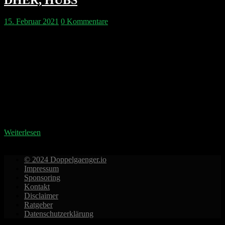
15. Februar 2021
0 Kommentare
An einem romantischen Valentins-Sonntag sinnieren
Philipp & Pip über die Apple Auto Plattform,
Facebooks Clubhouse und iWatch Clone und den
Google Qualitätsfaktor. Wenig ❤️ verdienen unserer
Meinung nach RobinHood CEO Vlad Tenev und die
SPAC Revolutionsgarde. Trotzdem tippen wir welche
europäischen SPACs man sehen könnte und welche
Unternehmen besseres verdient haben. Besinnlich
beschlossen wird die…
Weiterlesen
© 2024 Doppelgaenger.io
Impressum
Sponsoring
Kontakt
Disclaimer
Ratgeber
Datenschutzerklärung