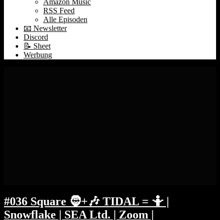
Amazon Music
RSS Feed
Alle Episoden
📧 Newsletter
Discord
📝 Sheet
Werbung
#036 Square 🧔+🎶 TIDAL = 🤷 |
Snowflake | SEA Ltd. | Zoom |