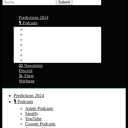
Suche
nach:
Predictions 2024
🎙️ Podcasts
Apple Podcasts
Spotify
YouTube
Google Podcasts
Amazon Music
RSS Feed
Alle Episoden
📧 Newsletter
Discord
📝 Sheet
Werbung
Predictions 2024
🎙️ Podcasts
Apple Podcasts
Spotify
YouTube
Google Podcasts