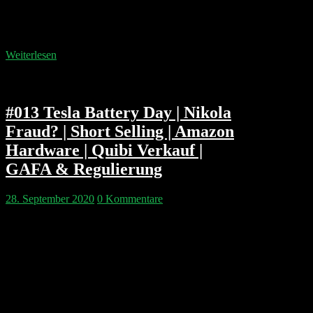
diskutieren die heißesten IPO Kandidaten aus der EU
und wissen nicht warum die SPACs in der EU nicht
zuschlagen? Philipp…
Weiterlesen
#013 Tesla Battery Day | Nikola
Fraud? | Short Selling | Amazon
Hardware | Quibi Verkauf |
GAFA & Regulierung
28. September 2020
0 Kommentare
Philipp Gloeckler & Philipp Kloeckler (aka. Pip)
diskutieren die Presse-Events von Tesla und Amazon
und die guten und schlechten Seiten von Elon Musk
als Vorbild. Auch der Aufstieg und Untergang von
Nikola und dessen Founder Trevor Milton ist Thema.
Wäre es nie zum Nikola Motors Fiasko gekommen,
wenn die SEC Elon Musk schon früher auf…