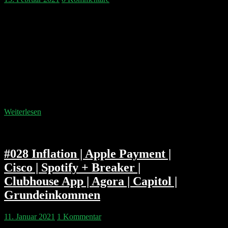
An einem romantischen Valentins-Sonntag sinnieren
Philipp & Pip über die Apple Auto Plattform,
Facebooks Clubhouse und iWatch Clone und den
Google Qualitätsfaktor. Wenig ❤️ verdienen unserer
Meinung nach RobinHood CEO Vlad Tenev und die
SPAC Revolutionsgarde. Trotzdem tippen wir welche
europäischen SPACs man sehen könnte und welche
Unternehmen besseres verdient haben. Besinnlich
beschlossen wird die…
Weiterlesen
#028 Inflation | Apple Payment |
Cisco | Spotify + Breaker |
Clubhouse App | Agora | Capitol |
Grundeinkommen
11. Januar 2021
1 Kommentar