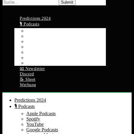
Suche
nach:
Predictions 2024
🎙️ Podcasts
Apple Podcasts
Spotify
YouTube
Google Podcasts
Amazon Music
RSS Feed
Alle Episoden
📧 Newsletter
Discord
📝 Sheet
Werbung
Predictions 2024
🎙️ Podcasts
Apple Podcasts
Spotify
YouTube
Google Podcasts