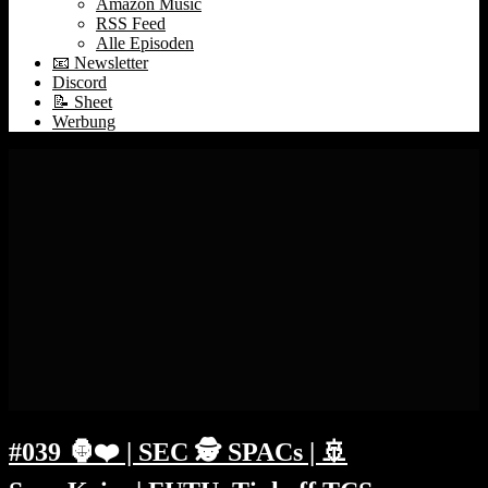
Amazon Music
RSS Feed
Alle Episoden
📧 Newsletter
Discord
📝 Sheet
Werbung
#039 🦍❤️ | SEC 🕵️ SPACs | 🚢