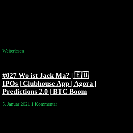
Die Newslage der Woche lässt keine Zeit für
Hörerfragen. Komischerweise stellt Philipp dafür
umso bessere Fragen. Wir diskutieren Universal Basic
Income (Grundeinkommen), Apple und Payments,
Inflations-Angst, Clubhouse, Agora und natürlich den
Sturm aufs Capitol. In der Geschichtsstunde gibt es
etwas über Cisco zu lernen und die Antitrust Corner
mit Google fehlt auch nicht. Falls ihr…
Weiterlesen
#027 Wo ist Jack Ma? | 🇪🇺
IPOs | Clubhouse App | Agora |
Predictions 2.0 | BTC Boom
5. Januar 2021
1 Kommentar
Philipp & Pip fragen sich wo Jack Ma ist und wie die
Zukunft von Alibaba und ANT Financial aussieht. Hat
Präsident Xi Jack schon eingekerkert oder kann Mr.
Ma noch Schaden von Alibaba abwenden? Wir