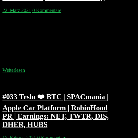
22. März 2021
0 Kommentare
Wieder mal eine echte Folge aus der Rubrik „Sounds
like fraud – but OK“. Wir diskutieren wie Cathie
Wood’s ARK Invest per Monte-Carlo-Simulation eine
Tesla-Bewertung von bis zu 4.000 USD rechtfertigt.
Bernard „Uncle Bernie“ Madoff war einer der
innovativsten Marketmaker, aber auch der Schöpfer
des größten Ponzi-Scheme der Wallstreet. Ebenfalls
tiefer in die Bücher schauen…
Weiterlesen
#033 Tesla ❤️ BTC | SPACmania |
Apple Car Platform | RobinHood
PR | Earnings: NET, TWTR, DIS,
DHER, HUBS
15. Februar 2021
0 Kommentare