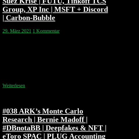
Suez Krise | FUTU, Tinkoff TCS
Group, XP Inc | MSFT + Discord
| Carbon-Bubble
29. März 2021
1 Kommentar
Happy Birthday Aiden! Wird der Suez Kanal noch vor
Ostern erlöst? Herr Glöckler zweifelt. Gorillas ist das
schnellste Einhorn der deutschen Geschichte, aber
GoPuff ist schon 9 Milliarden wert und aus der Türkei
kommt Getir auf einer 2.6 Mrd Euro Bewertung nach
Europa. Die SEC schaut endlich mal den SPACs und
deren Sponsoren genauer auf…
Weiterlesen
#038 ARK’s Monte Carlo
Research | Bernie Madoff |
#DBnotaBB | Deepfakes & NFT |
eToro SPAC | PLUG Accounting