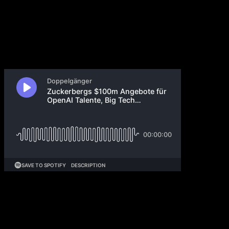
21. Juni 2025
Andy Jassy kündigt KI-bedingte Entlassungen an.
Microsoft zieht nach und plant einen massiven
Stellenabbau im Vertrieb. Ein gescheiterter
Abwerbeversuch von Meta bei OpenAI sorgt für
Schlagzeilen, während Mark Zuckerberg weiterhin