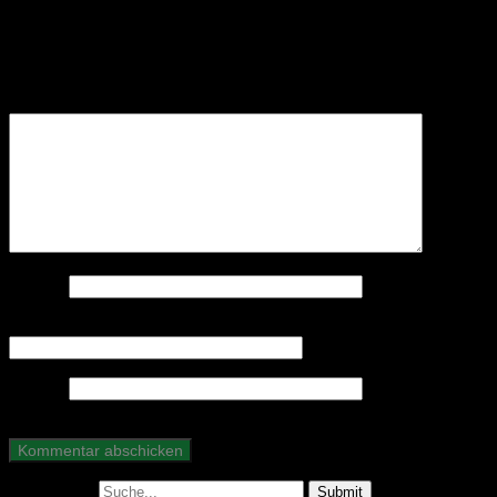
Schreibe einen Kommentar
Deine E-Mail-Adresse wird nicht veröffentlicht.
Erforderliche Felder sind mit
*
markiert
Kommentar
*
Name
*
E-Mail-Adresse
*
Website
Suche nach: