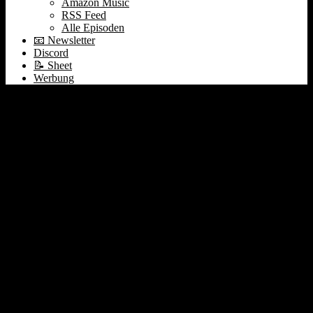
Amazon Music
RSS Feed
Alle Episoden
📧 Newsletter
Discord
📝 Sheet
Werbung
Zuckerbergs $100m
Angebote für OpenAI
Talente, Big Tech
Entlassungen und
Eutelsat #468