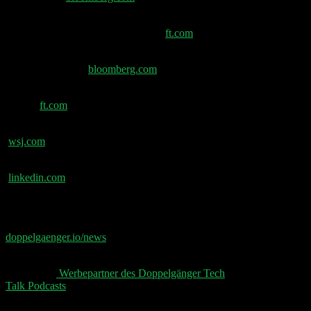
Teslas Robotaxi-Ambitionen stehen vor einer
Bewährungsprobe nach dem Start –
ft.com
Eutelsat sammelt 1,35 Milliarden Euro für Europas
Starlink-Rivalen –
bloomberg.com
Elon Musks X: Investitionen und Handel in ‚Super-
App‘ –
ft.com
X droht mit Klage, um Werbegeschäft zu sichern –
wsj.com
Gloeckler Peak Big Tech Employment –
linkedin.com
📧 Abonniere jetzt den Doppelgänger Newsletter auf
doppelgaenger.io/news⁠⁠⁠⁠⁠
und erhalte jeden Montag die
relevanten News der Woche 📧
👋 Aktuelle
⁠⁠⁠⁠⁠ Werbepartner des Doppelgänger Tech
Talk Podcasts⁠⁠⁠⁠⁠
, unser Sheet und der Disclaimer 👋