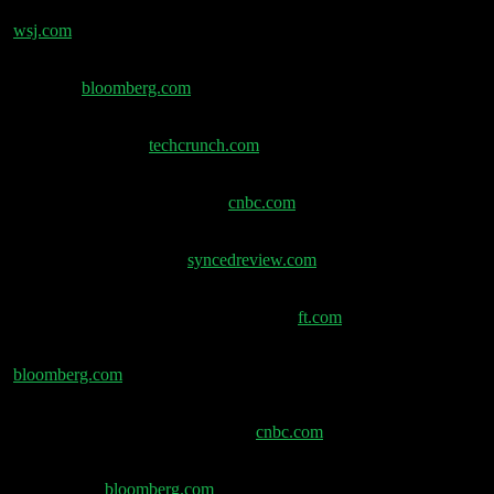
Amazon-CEO: KI führt zu kleinerer Belegschaft –
wsj.com
Microsoft plant weitere Stellenstreichungen im
Vertrieb –
bloomberg.com
Sam Altman: Meta scheiterte beim Abwerben von
OpenAI-Talenten –
techcrunch.com
Meta versuchte, Safe Superintelligence zu kaufen,
stellte CEO Daniel Gross ein –
cnbc.com
MIT-Forscher enthüllen „SEAL“: Neuer Schritt zur
selbstverbessernden KI –
syncedreview.com
Big Tech fordert 10-jähriges Verbot für US-
Bundesstaaten zur Regulierung von KI –
ft.com
Goldman hebt Verbot von SPACs auf –
bloomberg.com
Meta-Smart-Brillen mit Oakley und Prada,
Erweiterung des Luxottica-Deals –
cnbc.com
Verbot von sozialen Medien für Teenager in Australien
rückt näher –
bloomberg.com