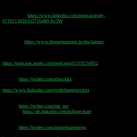
Doppelgänger Tech Talk Podcast noch nicht kennen
eine klare
Empfehlung.
https://www.linkedin.com/posts/activity-
6710513026333716480-Sv3W
Doppelgänger Tech Talk Podcast
Disclaimer
https://www.doppelgaenger.io/disclaimer/
Wir freuen uns über jede Bewertung auf Apple
Podcast:
https://podcasts.apple.com/podcast/id1519234952
Philipp Glöckler
Twitter:
https://twitter.com/gloeckler
LinkedIn:
https://www.linkedin.com/in/philippgloeckler
Philipp Klöckner (aka. Pip)
Twitter:
https://twitter.com/pip_net
LinkedIn:
https://de.linkedin.com/in/kloeckner
Doppelgänger
Twitter:
https://twitter.com/doppelgaengerio
Instagram: