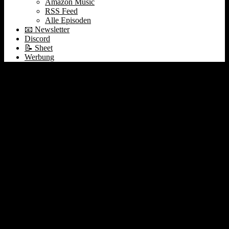
Amazon Music
RSS Feed
Alle Episoden
📧 Newsletter
Discord
📝 Sheet
Werbung
#011 The Social Dilemma
| Anker IPO | Thrasio |
Amazon, Apple vs. Nokia
in 2000 | Peloton |
Kassenzone wird 300 🥳