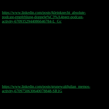
In Folge 10 gings unter anderem um Shopify und
deren Chancen, Amazon Paroli zu bieten.
https://www.linkedin.com/posts/jkleinknecht_absolute-
podcast-empfehlung-doppelg%C3%A4nger-podcast-
activity-6709352944086646784-L_Gc
Julian Grunewald: The VC firm Bessemer Venture
Partners published its original investor memos for
companies such as Shopify, Pinterest, LinkedIn,
Fiverr, Yelp, or Twilio Inc.
Considering how strongly the Bessemer Cloud Index
(Link in the comments) has outperformed relevant
benchmark indices over the last 7 years (almost 3-4X
compared to the NASDAQ), it is even more exciting
to read how BVP assessed the big winners back then.
I became aware of the Cloud Index through Philipp
Kloeckner (Co-host) new Doppelgänger Tech Talk
Podcast. Everyone who is interested in tech topics
should have a look here.
https://www.linkedin.com/posts/grunewaldjulian_memos-
activity-6709750630640078848-SR1G
Michael Janssen: Es ist wieder Wochenende. Das
heißt: Es sind nur die coolen Kids auf LinkedIn. 😁
Inspiriert wurde ich zu dieser Frage durch den kurzen