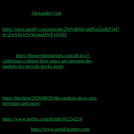
hervorragenden Zahlen.
Wir gratulieren
Alexander Graf
zu Folge 300 des
Kassenzone Podcasts. Tarek Müller interviewt
Alexander Graf:
https://open.spotify.com/episode/2Nfydb6byqtdNuZmIkF5gf?
si=ZwSJfcjcSyWxgqHNYyQi5Q
All-In E7: California’s collapse, how SPACs are
opening the markets for growth stocks & more (ab
46:00)
https://thisweekinstartups.com/all-in-e7-
californias-collapse-how-spacs-are-opening-the-
markets-for-growth-stocks-more/
Ab 00:33 zeigt Kevin Rose Tim Ferriss sein
geordnetes iPhone in The Random Show — Zen,
Investing, Mike Tyson, Artificial Intelligence, and the
World’s Best Beers (#453)
https://tim.blog/2020/08/20/the-random-show-zen-
investing-and-more/
Netflix Dokumentation: The Social Dilemma
https://www.netflix.com/de/title/81254224
Astrid Kramer
https://www.astrid-kramer.com/