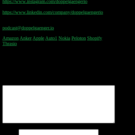
https://www.instagram.com/doppelgaengerio
LinkedIn:
https://www.linkedin.com/company/doppelgaengerio
Feedback und Fragen gerne an
podcast@doppelgaenger.io
Amazon
Anker
Apple
Auto1
Nokia
Peloton
Shopify
Thrasio
Schreibe einen Kommentar
Deine E-Mail-Adresse wird nicht veröffentlicht.
Erforderliche Felder sind mit
*
markiert
Kommentar
*
Name
*