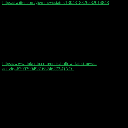
https://twitter.com/giemmevi/status/1304318326232014848
Joerg Bollow: Liebe Netzgemeinde! Ich möchte Euch
heute einen Podcast empfehlen, dem ich seit einiger
Zeit folge. Die Empfehlung bekam ich seinerzeit vom
wunderbaren Max. In Doppelgänger.io gibt es jede
Woche eine geballte Ladung TECH TALK von
Philipp Kloeckner und Philipp Gloeckler auf die
Ohren. Feinsinniges, TECH orientiertes Doppelpass-
Spiel, messerscharfe präzise Analysen und
Entertainment at it´s best. #doppelgaenger #podcast
#digital P.S. Überall wo es gute Podcasts gibt!
https://www.linkedin.com/posts/bollow_latest-news-
activity-6709399498168246272-QAO_
Julian Kleinknecht: 🎙️ Absolute Podcast-Empfehlung:
Doppelgänger Tech Talk Podcast mit Philipp
Kloeckner und Philipp Gloeckler.
30 % Comedy, 70 % Insights zu E-Commerce, Tech
und dem Aktienmarkt.
Stimmt natürlich nicht, aber ist wirklich sehr
informativ und auch sehr lustig. Bei anderen Podcasts
habe ich nach 30 Minuten auch genug, aber hier höre
ich den beiden auch schon mal 2 Stunden am Telefon
zu.