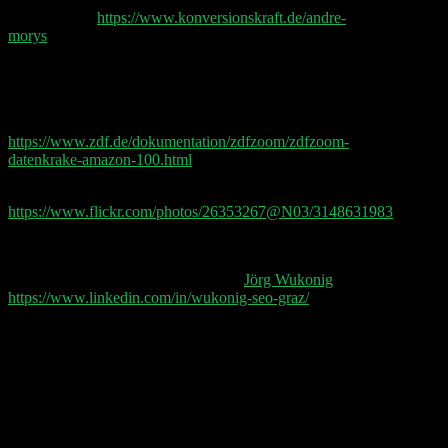
André Morys
https://www.konversionskraft.de/andre-
morys
ZDF Doku: Amazon zählt zu den größten Corona-
Krisen-Gewinnern, erreicht immer mehr Kunden. Das
Unt ernehmen ist auch als riesiger Datenkrake aktiv.
Mit dem Ziel, Kunden völlig auszuleuchten.
https://www.zdf.de/dokumentation/zdfzoom/zdfzoom-
datenkrake-amazon-100.html
Are you coming to bed?
https://www.flickr.com/photos/26353267@N03/3148631983
Danke für deine Zeit:
Podcast SEO Brainstroming Call mit
Jörg Wukonig
https://www.linkedin.com/in/wukonig-seo-graz/
Danke fürs Teilen:
Gian Marc Visintin: Props an @gloeckler und
@pip_net für den @Doppelgaengerio Tech Talk
Podcast. Informativ und super amüsant. Lässt das
morgendliche Kinderwagenschieben zum Highlight
des Tages werden 😃