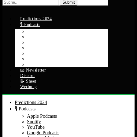
Suche
nach:
Predictions 2024
🎙️ Podcasts
Apple Podcasts
Spotify
YouTube
Google Podcasts
Amazon Music
RSS Feed
Alle Episoden
📧 Newsletter
Discord
📝 Sheet
Werbung
Predictions 2024
🎙️ Podcasts
Apple Podcasts
Spotify
YouTube
Google Podcasts