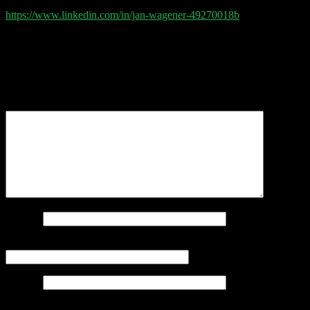
Post Production by Jan Wagener
https://www.linkedin.com/in/jan-wagener-49270018b
Schreibe einen Kommentar
Deine E-Mail-Adresse wird nicht veröffentlicht.
Erforderliche Felder sind mit
*
markiert
Kommentar
*
Name
*
E-Mail-Adresse
*
Website