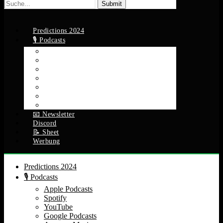
Suche
nach:
Predictions 2024
🎙️ Podcasts
Apple Podcasts
Spotify
YouTube
Google Podcasts
Amazon Music
RSS Feed
Alle Episoden
📧 Newsletter
Discord
📝 Sheet
Werbung
Predictions 2024
🎙️ Podcasts
Apple Podcasts
Spotify
YouTube
Google Podcasts