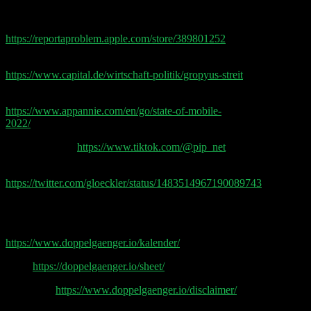
Shownotes:
Instagram bei Apple verpetzen:
https://reportaproblem.apple.com/store/389801252
Zoff bei Start-up-Hoffnung Gropyus
https://www.capital.de/wirtschaft-politik/gropyus-streit
State of Mobile 2022
https://www.appannie.com/en/go/state-of-mobile-
2022/
Pip auf TikTok:
https://www.tiktok.com/@pip_net
Gloeckler’s Tweet über Chamath:
https://twitter.com/gloeckler/status/1483514967190089743
Doppelgänger Tech Talk Podcast
Earnings & Event Kalender
https://www.doppelgaenger.io/kalender/
Sheet
https://doppelgaenger.io/sheet/
Disclaimer
https://www.doppelgaenger.io/disclaimer/