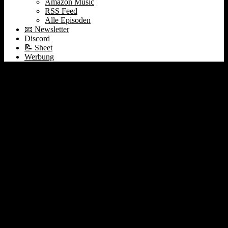
Amazon Music
RSS Feed
Alle Episoden
📧 Newsletter
Discord
📝 Sheet
Werbung
#111 Microsoft +
Activision | App Annie
State of Mobile ❤️
TikTok | Tado Spac | The