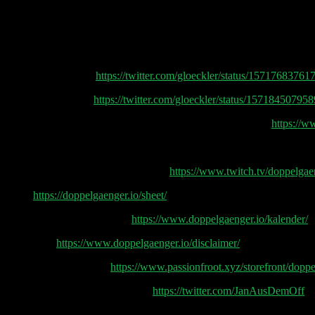
(00:31:45) Porsche IPO
(00:33:10) Spotify audiobooks
Shownotes:
YouTube Werbung:
https://twitter.com/gloeckler/status/1571768376
Amazon Schulden:
https://twitter.com/gloeckler/status/1571845079
Netflix Wirecard Doku: Skandal! Bringing Down Wirecard
https://w
Doppelgänger Tech Talk Podcast
Doppelgänger & Friends auf Twitch
https://www.twitch.tv/doppelgae
Sheet
https://doppelgaenger.io/sheet/
Earnings & Event Kalender
https://www.doppelgaenger.io/kalender/
Disclaimer
https://www.doppelgaenger.io/disclaimer/
Passionfroot Storefront
https://www.passionfroot.xyz/storefront/dopp
Post Production by Jan Wagener
https://twitter.com/JanAusDemOff