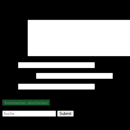
Schreibe einen Kommentar
Deine E-Mail-Adresse wird nicht veröffentlicht.
Erforderliche Felder 
Kommentar
*
Name
*
E-Mail-Adresse
*
Website
Suche
nach: