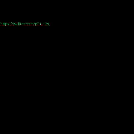
n. Danke Landesbank Berlin! Bei Google wird sogar im Research und 
e? Dazu gibt es noch Nasen, SPACs und Audiobook.
(
https://twitter.com/pip_net
) sprechen heute über: