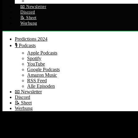
Alle Episoden
📧 Newsletter
Discord
📝 Sheet
Werbung
Predictions 2024
🎙️ Podcasts
Apple Podcasts
Spotify
YouTube
Google Podcasts
Amazon Music
RSS Feed
Alle Episoden
📧 Newsletter
Discord
📝 Sheet
Werbung