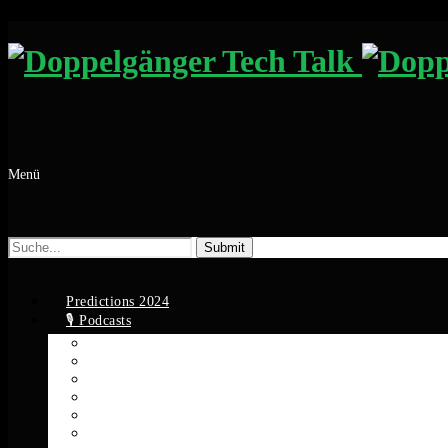
Menü
Suche
nach:
Predictions 2024
🎙️ Podcasts
Apple Podcasts
Spotify
YouTube
Google Podcasts
Amazon Music
RSS Feed