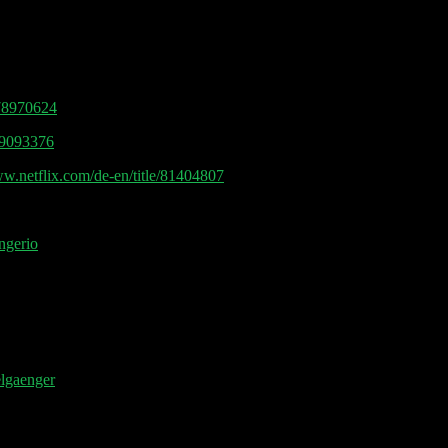
178970624
589093376
ww.netflix.com/de-en/title/81404807
ngerio
elgaenger