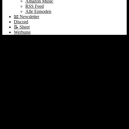
Amazon Music
RSS Feed
Alle Episoden
📧 Newsletter
Discord
📝 Sheet
Werbung
#202 🥽 AR idea | 🤖
OpenAI | 🤑 Klarna
Inkasso | 🌦️ Earnings:
Salesforce Okta Zscaler