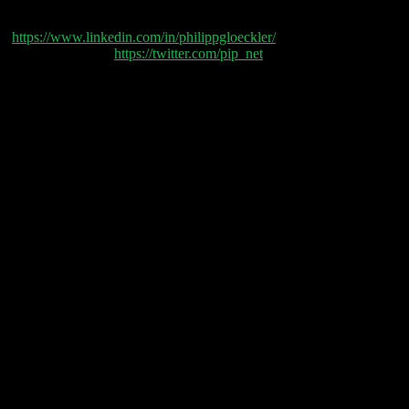
Philipp Glöckler
(
https://www.linkedin.com/in/philippgloeckler/
) und
Philipp Klöckner (
https://twitter.com/pip_net
) sprechen
heute über:
(00:04:30) BLUE SKY
(00:10:00) VW ID Buzz
(00:14:00) OpenAI
(00:25:00) Klarna
(00:44:10) Salesforce Earnings
(00:51:00) SuperPhone
(01:05:50) Okta Earnings
(01:09:00) Zscaler Earnings
(01:12:50) Asana Earnings
(01:13:30) UiPath Earnings