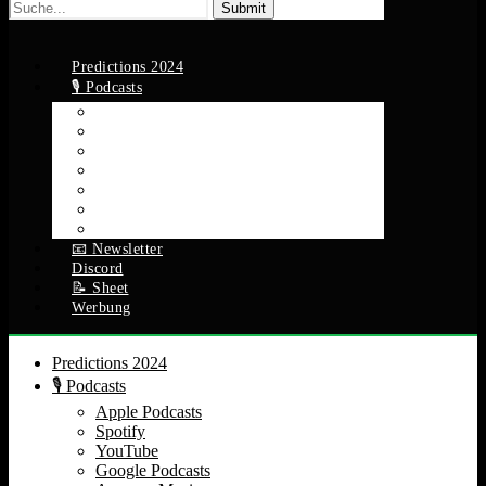
Suche
nach:
Predictions 2024
🎙️ Podcasts
Apple Podcasts
Spotify
YouTube
Google Podcasts
Amazon Music
RSS Feed
Alle Episoden
📧 Newsletter
Discord
📝 Sheet
Werbung
Predictions 2024
🎙️ Podcasts
Apple Podcasts
Spotify
YouTube
Google Podcasts