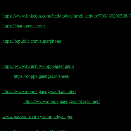
Shownotes:
Philipp’s OpenAI Experimente:
https://www.linkedin.com/feed/update/urn:li:activity:700439290588
https://chat.openai.com
SuperPhone Crowdfunding
https://republic.com/superphone
Doppelgänger Tech Talk Podcast
Doppelgänger & Friends auf Twitch
https://www.twitch.tv/doppelgaengerio
Sheet
https://doppelgaenger.io/sheet/
Earnings & Event Kalender
https://www.doppelgaenger.io/kalender/
Disclaimer
https://www.doppelgaenger.io/disclaimer/
Passionfroot Storefront
www.passionfroot.xyz/doppelgaenger
Post Production by Jan Wagener