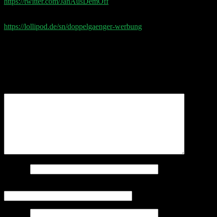
https://twitter.com/JanAusDemOff
Aktuelle Doppelgänger Werbepartner
https://lollipod.de/sn/doppelgaenger-werbung
Schreibe einen Kommentar
Deine E-Mail-Adresse wird nicht veröffentlicht.
Erforderliche Felder sind mit
*
markiert
Kommentar
*
Name
*
E-Mail-Adresse
*
Website