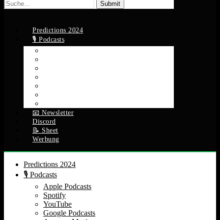
Suche
nach:
Predictions 2024
🎙️ Podcasts
Apple Podcasts
Spotify
YouTube
Google Podcasts
Amazon Music
RSS Feed
Alle Episoden
📧 Newsletter
Discord
📝 Sheet
Werbung
Predictions 2024
🎙️ Podcasts
Apple Podcasts
Spotify
YouTube
Google Podcasts