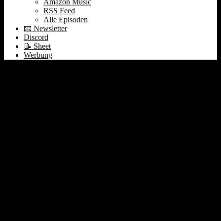
Amazon Music
RSS Feed
Alle Episoden
📧 Newsletter
Discord
📝 Sheet
Werbung
#224 Start-up & Master
🚀 Earnings: Datadog 🐶
DigitalOcean 🌊 Shopify
| SimilarWeb | The Trade
Desk