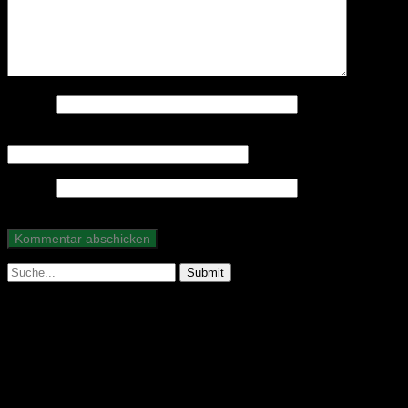
Name
*
E-Mail-Adresse
*
Website
Suche
nach:
Abonniere unseren Podcast