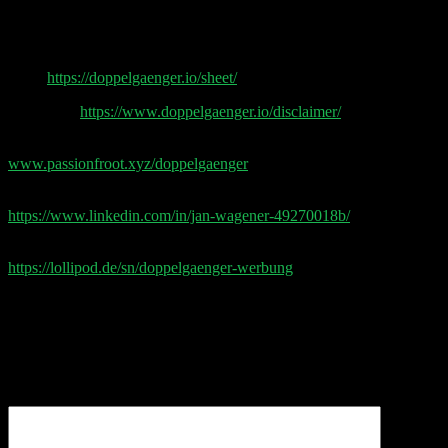
unter scalable.capital/zinsen.
Doppelgänger Tech Talk Podcast
Sheet
https://doppelgaenger.io/sheet/
Disclaimer
https://www.doppelgaenger.io/disclaimer/
Passionfroot Storefront
www.passionfroot.xyz/doppelgaenger
Post Production by Jan Wagener
https://www.linkedin.com/in/jan-wagener-49270018b/
Aktuelle Doppelgänger Werbepartner
https://lollipod.de/sn/doppelgaenger-werbung
Schreibe einen Kommentar
Deine E-Mail-Adresse wird nicht veröffentlicht.
Erforderliche Felder sind mit
*
markiert
Kommentar
*