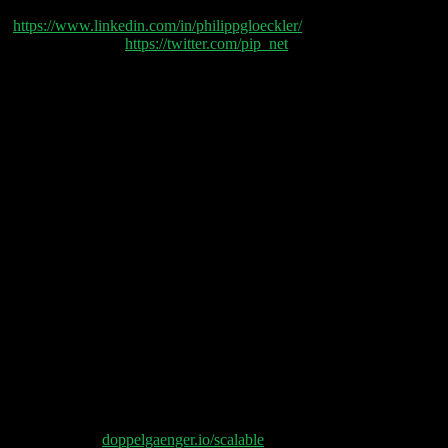
Philipp Glöckler
(
https://www.linkedin.com/in/philippgloeckler/
) und
Philipp Klöckner (
https://twitter.com/pip_net
) sprechen
heute über:
(00:04:00) Tesla Rückruf
(00:06:25) Karriere Corner: Wohin nach dem
Bachelor?
(00:19:35) Datadog Earnings
(00:22:10) DigitalOcean Earnings
(00:28:20) Shopify Earnings
(00:32:55) SimilarWeb Earnings
(00:34:30) The Trade Desk Earnings
Shownotes:
Werbung: Jetzt 3 gratis Monate PRIME+ bei Scalable
sichern. Besparen, handeln und sogar 2,3% Zinsen im
Jahr – bis zu einem Guthaben von 100.000 €.
Anmelden auf
doppelgaenger.io/scalable
. Zinsangebot