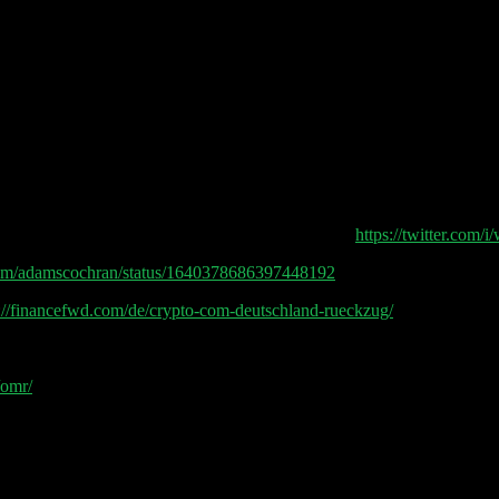
insen.
r und RTL+
, ChatGPT, and the Future of AI
d private LLM that runs on device (edge compute).
https://twitter.com
r.com/adamscochran/status/1640378686397448192
s://financefwd.com/de/crypto-com-deutschland-rueckzug/
/omr/