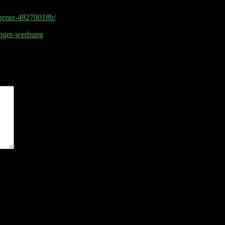
agener-49270018b/
aenger-werbung
sind mit
*
markiert