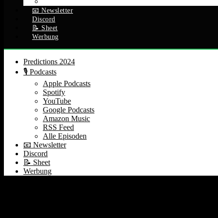
Alle Episoden
📧 Newsletter
Discord
📝 Sheet
Werbung
Predictions 2024
🎙️ Podcasts
Apple Podcasts
Spotify
YouTube
Google Podcasts
Amazon Music
RSS Feed
Alle Episoden
📧 Newsletter
Discord
📝 Sheet
Werbung