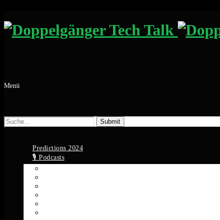
Menü
Suche
nach:
Predictions 2024
🎙️ Podcasts
Apple Podcasts
Spotify
YouTube
Google Podcasts
Amazon Music
RSS Feed