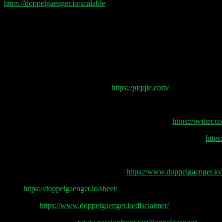
https://doppelgaenger.io/scalable
. Zinsangebot unter scalable.capital/z
Podcast Empfehlungen:
Cashburners: die Gorillas-Story von der Gründerszene
Eine neue Medizin – die Biontech-Story von stern, One Pod Wonde
Lex Fridman Podcast #367 with Sam Altman: OpenAI CEO on GPT-4
Gloecklers Pickleball Community
https://piqqle.com/
Linus Ekenstam: I think Apple will be launching their own secure an
Adam Scochran: The Binance case is up and it’s bad.
https://twitte
Crypto_com zieht sich aus Deutschland zurück – Bafin ermittelt
http
Doppelgänger Tech Talk Podcast
Während OMR und Finance Forward:
https://www.doppelgaenger.io
Sheet
https://doppelgaenger.io/sheet/
Disclaimer
https://www.doppelgaenger.io/disclaimer/