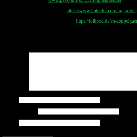
Passionfroot Storefront
www.passionfroot.xyz/doppelgaenger
Post Production by Jan Wagener
https://www.linkedin.com/in/jan-w
Aktuelle Doppelgänger Werbepartner
https://lollipod.de/sn/doppelg
Schreibe einen Kommentar
Deine E-Mail-Adresse wird nicht veröffentlicht.
Erforderliche Felder 
Kommentar
*
Name
*
E-Mail-Adresse
*
Website