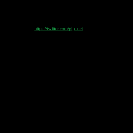
rt: Pickleball und launcht heute Piqqle.com. Rettet die Marke von Su
ert stark retournierte Produkte.
 Philipp Klöckner (
https://twitter.com/pip_net
) sprechen heute über:
ren, handeln und sogar 2,3% Zinsen im Jahr – bis zu einem Guthaben 